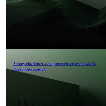
Zasady określania wynagrodzenia za ustanowienie
służebności przesyłu