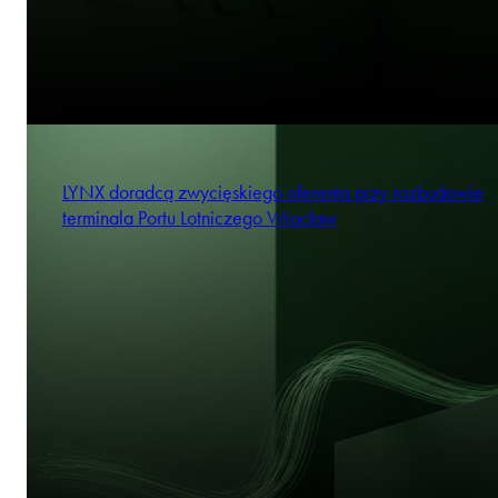
LYNX doradcą zwycięskiego oferenta przy rozbudowie
terminala Portu Lotniczego Wrocław