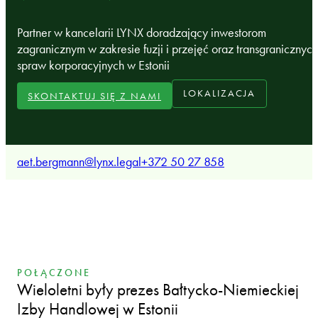
Partner w kancelarii LYNX doradzający inwestorom
zagranicznym w zakresie fuzji i przejęć oraz transgranicznych
spraw korporacyjnych w Estonii
LOKALIZACJA
SKONTAKTUJ SIĘ Z NAMI
aet.bergmann@lynx.legal
+372 50 27 858
POŁĄCZONE
Wieloletni były prezes Bałtycko-Niemieckiej
Izby Handlowej w Estonii