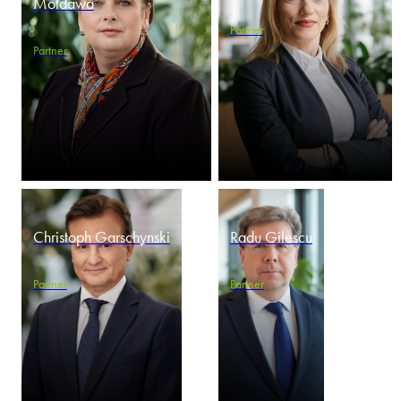
Mołdawa
Partner
Partner
Christoph Garschynski
Radu Gilescu
Partner
Partner