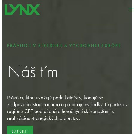
Preskočiť na hlavný obsah
Preskočiť na pätičku
PRÁVNICI V STREDNEJ A VÝCHODNEJ EURÓPE
Náš tím
Právnici, ktorí uvažujú podnikateľsky, konajú so
zodpovednosťou partnera a prinášajú výsledky. Expertíza v
regióne CEE podložená dlhoročnými skúsenosťami s
realizáciou strategických projektov.
EXPERTI