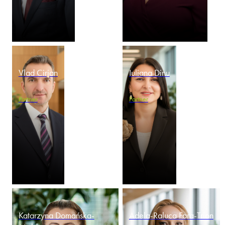
Vlad Cirjan
Iuliana Dinu
Partner
Partner
Katarzyna Domańska-
Adela-Raluca Fara-Trion