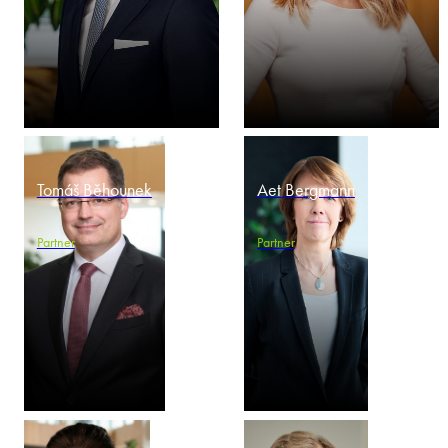
Tomáš Běhounek
Aet Bergmann
Partner
Partner