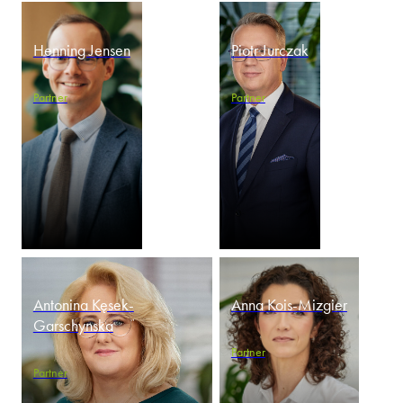
Henning Jensen
Piotr Jurczak
Partner
Partner
Antonina Kęsek-
Anna Kois-Mizgier
Garschynska
Partner
Partner