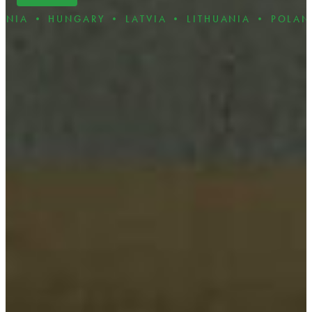
NGARY • LATVIA • LITHUANIA • POLAND • ROMAN