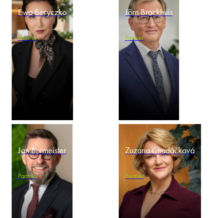
Ewa Boryczko
Jörn Brockhuis
Partner
Partner
Jan Burmeister
Zuzana Chudáčková
Partner
Partner