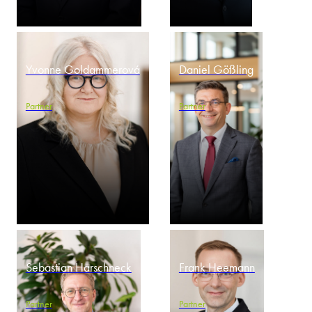
Yvonne Goldammerová
Daniel Gößling
Partner
Partner
Sebastian Harschneck
Frank Heemann
Partner
Partner