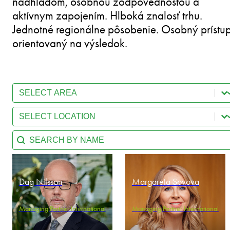
nadhľadom, osobnou zodpovednosťou a
aktívnym zapojením. Hlboká znalosť trhu.
Jednotné regionálne pôsobenie. Osobný prístu
orientovaný na výsledok.
Select content
Team - Practice Area
Select content
Team - Location
Search content
Team - Search by name
Dag Nilsson
Margareta Sovova
Managing Partner International
Managing Partner International