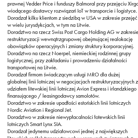
prawnej Vedder Price i funduszy Balmoral przy przejęciu Xirg
wiodącego dostawcy rozwiązań IoT w transporcie i logistyce.
Doradzał kilku klientom z siedzibą w USA w zakresie przejęć
w wielu jurysdykcjach, w tym na Litwie.
Doradztwo na rzecz Swiss Post Cargo Holding AG w zakresi
restrukturyzacji wewnątrzgrupowej obejmującej realokację
obowiązków operacyjnych i zmiany struktury korporacyjnej.
Doradztwo na rzecz Noerpel, niemieckiej rodzinnej grupy
logistycznej, przy zakładaniu i prowadzeniu działalności
transportowej na Litwie.
Doradzał firmom świadczącym usługi MRO dla dużej
globalnej linii lotniczej w negocjacjach restrukturyzacyjnych z
udziałem litewskiej linii lotniczej Avion Express i irlandzkiego
finansującego / leasingodawcy samolotów.
Doradztwo w zakresie upadłości estońskich linii lotniczych
Nordic Aviation i Regional Jet.
Doradztwo w zakresie niewypłacalności łotewskich linii
lotniczych Smart Lynx SIA.
Doradzał jedynemu udziałowcowi jednej z największych