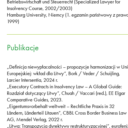
Betriebswirtschaft und Steuerrecht (Specialized Lawyer for
Insolvency Course, 2002/2003)
Hamburg University, Niemcy (1. egzamin państwowy z prawa
1999)
Publikacje
„Definicja niewypłacalności – propozycje harmonizacji w Uni
Europejskiej: wkład dla Litwy”, Bork / Veder / Schuijling,
Larcier Intersentia, 2024 r.
„Executory Contracts in Insolvency Law – A Global Guide:
Rozdział dotyczący Litwy”, Chuah / Vaccari (red.), EE Elgar
Comparative Guides, 2023.
„Eigentumsvorbehalt weltweit – Rechtliche Praxis in 32
Ländern, Länderteil Litauen”, CBBL Cross Border Business Law
AG, Mendel Verlag, 2022 r.
„Litwa: Transpozycja dyrektywy restrukturyzacyjnej”, eurofeni