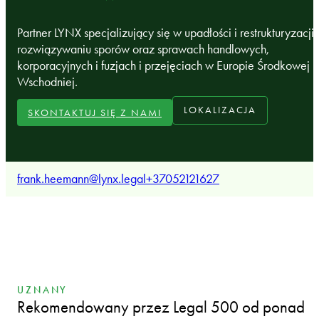
Partner LYNX specjalizujący się w upadłości i restrukturyzacji,
rozwiązywaniu sporów oraz sprawach handlowych,
korporacyjnych i fuzjach i przejęciach w Europie Środkowej i
Wschodniej.
LOKALIZACJA
SKONTAKTUJ SIĘ Z NAMI
frank.heemann@lynx.legal
+37052121627
UZNANY
Rekomendowany przez Legal 500 od ponad