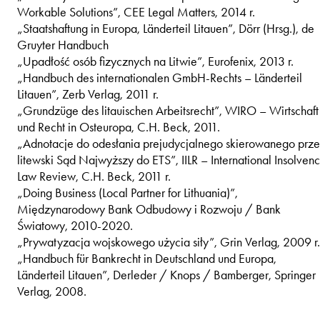
Workable Solutions”, CEE Legal Matters, 2014 r.
„Staatshaftung in Europa, Länderteil Litauen”, Dörr (Hrsg.), de
Gruyter Handbuch
„Upadłość osób fizycznych na Litwie”, Eurofenix, 2013 r.
„Handbuch des internationalen GmbH-Rechts – Länderteil
Litauen”, Zerb Verlag, 2011 r.
„Grundzüge des litauischen Arbeitsrecht”, WIRO – Wirtschaft
und Recht in Osteuropa, C.H. Beck, 2011.
„Adnotacje do odesłania prejudycjalnego skierowanego prz
litewski Sąd Najwyższy do ETS”, IILR – International Insolven
Law Review, C.H. Beck, 2011 r.
„Doing Business (Local Partner for Lithuania)”,
Międzynarodowy Bank Odbudowy i Rozwoju / Bank
Światowy, 2010-2020.
„Prywatyzacja wojskowego użycia siły”, Grin Verlag, 2009 r.
„Handbuch für Bankrecht in Deutschland und Europa,
Länderteil Litauen”, Derleder / Knops / Bamberger, Springer
Verlag, 2008.