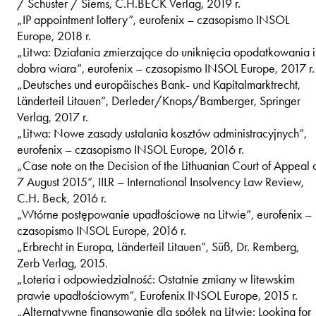
/ Schuster / Siems, C.H.BECK Verlag, 2019 r.
„IP appointment lottery”, eurofenix – czasopismo INSOL
Europe, 2018 r.
„Litwa: Działania zmierzające do uniknięcia opodatkowania i
dobra wiara”, eurofenix – czasopismo INSOL Europe, 2017 r.
„Deutsches und europäisches Bank- und Kapitalmarktrecht,
Länderteil Litauen”, Derleder/Knops/Bamberger, Springer
Verlag, 2017 r.
„Litwa: Nowe zasady ustalania kosztów administracyjnych”,
eurofenix – czasopismo INSOL Europe, 2016 r.
„Case note on the Decision of the Lithuanian Court of Appeal 
7 August 2015”, IILR – International Insolvency Law Review,
C.H. Beck, 2016 r.
„Wtórne postępowanie upadłościowe na Litwie”, eurofenix –
czasopismo INSOL Europe, 2016 r.
„Erbrecht in Europa, Länderteil Litauen”, Süß, Dr. Remberg,
Zerb Verlag, 2015.
„Loteria i odpowiedzialność: Ostatnie zmiany w litewskim
prawie upadłościowym”, Eurofenix INSOL Europe, 2015 r.
„Alternatywne finansowanie dla spółek na Litwie: Looking for