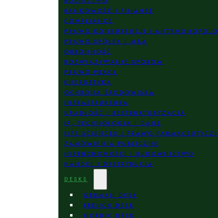
ROLNICTWO
BANKOWOŚĆ I FINANSE
COMPLIANCE
PRAWO KONKURENCJI I ANTYMONOPOL
PRAWO SPÓŁEK I M&A
OBRONNOŚĆ
ROZWIĄZYWANIE SPORÓW
PRAWO PRACY
ENERGETYKA
OCHRONA ŚRODOWISKA
INFRASTRUKTURA
UPADŁOŚĆ I RESTRUKTURYZACJA
IP, TECHNOLOGIA I DANE
LIFE SCIENCES I PRAWO FARMACEUTYCZ
ZAMÓWIENIA PUBLICZNE
NIERUCHOMOŚCI I BUDOWNICTWO
HANDEL I DYSTRYBUCJA
DESKS
GERMAN DESK
FRENCH DESK
NORDIC DESK