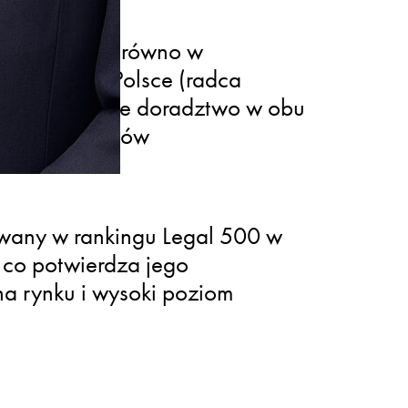
 zawodowe zarówno w
t), jak i w Polsce (radca
a kompleksowe doradztwo w obu
izacji projektów
wany w rankingu Legal 500 w
 co potwierdza jego
a rynku i wysoki poziom