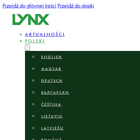
Przejdź do głównej treści
Przejdź do stopki
AKTUALNOŚCI
POLSKI
ENGLISH
MAGYAR
DEUTSCH
БЪЛГАРСКИ
ČEŠTINA
LIETUVIŲ
LATVIEŠU