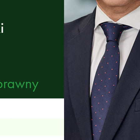
i
 prawny
ch i przejęciach,
ący międzynarodowym