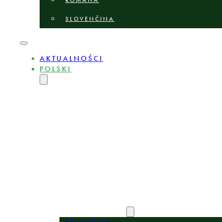
ROMÂNĂ
SLOVENČINA
AKTUALNOŚCI
POLSKI
ENGLISH
MAGYAR
DEUTSCH
БЪЛГАРСКИ
ČEŠTINA
LIETUVIŲ
LATVIEŠU
ROMÂNĂ
SLOVENČINA
O NAS
EKSPERCI
OBSZARY PRAKTYKI