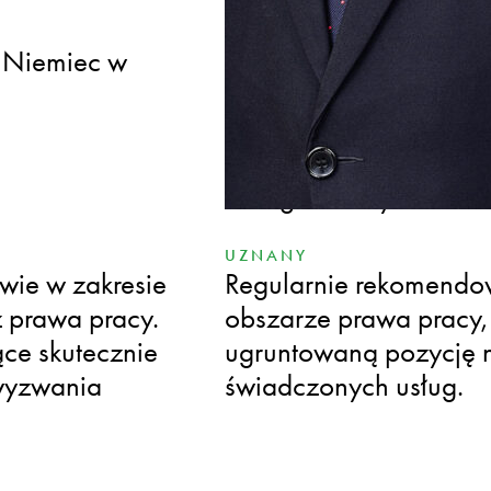
WYSPECJALIZOWANY
j Niemiec w
Posiada uprawnienia
Niemczech (Rechtsanwal
prawny), co umożliwi
jurysdykcjach przy real
transgranicznych.
UZNANY
wie w zakresie
Regularnie rekomendo
z prawa pracy.
obszarze prawa pracy,
ce skutecznie
ugruntowaną pozycję n
wyzwania
świadczonych usług.