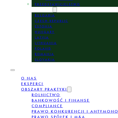
PRZEDSTAWICIELSTWO
LOKALIZACJE
BULGARIA
CZECH REPUBLIC
ESTONIA
HUNGARY
LATVIA
LITHUANIA
POLAND
ROMANIA
SLOVAKIA
O NAS
EKSPERCI
OBSZARY PRAKTYKI
ROLNICTWO
BANKOWOŚĆ I FINANSE
COMPLIANCE
PRAWO KONKURENCJI I ANTYMON
PRAWO SPÓŁEK I M&A