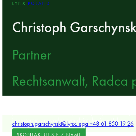
LYNX
POLAND
Christoph Garschynsk
Partner
Rechtsanwalt, Radca
Partner w kancelarii LYNX specjalizujący się w fuzja
prawie handlowym oraz prawie pracy, doradzaj
inwestorom prowadzącym działalność w Polsce.
christoph.garschynski@lynx.legal
+48 61 850 19 26
LOKALIZACJA
SKONTAKTUJ SIĘ Z NAMI