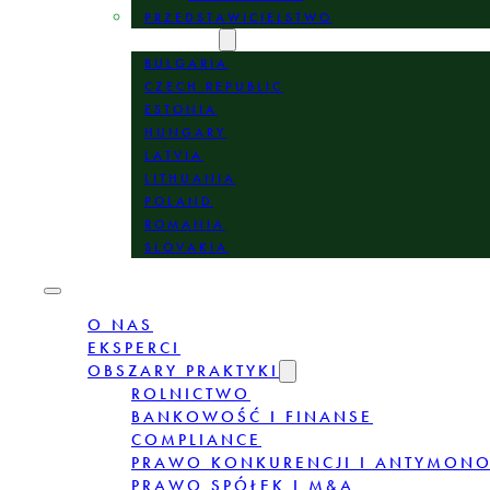
PRZEDSTAWICIELSTWO
LOKALIZACJE
BULGARIA
CZECH REPUBLIC
ESTONIA
HUNGARY
LATVIA
LITHUANIA
POLAND
ROMANIA
SLOVAKIA
O NAS
EKSPERCI
OBSZARY PRAKTYKI
ROLNICTWO
BANKOWOŚĆ I FINANSE
COMPLIANCE
PRAWO KONKURENCJI I ANTYMON
PRAWO SPÓŁEK I M&A