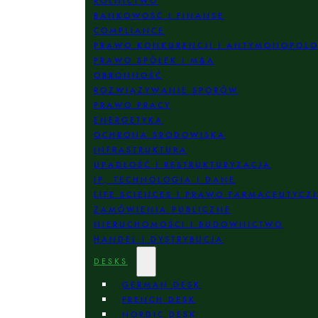
ROLNICTWO
BANKOWOŚĆ I FINANSE
COMPLIANCE
PRAWO KONKURENCJI I ANTYMONOPOL
PRAWO SPÓŁEK I M&A
OBRONNOŚĆ
ROZWIĄZYWANIE SPORÓW
PRAWO PRACY
ENERGETYKA
OCHRONA ŚRODOWISKA
INFRASTRUKTURA
UPADŁOŚĆ I RESTRUKTURYZACJA
IP, TECHNOLOGIA I DANE
LIFE SCIENCES I PRAWO FARMACEUTYCZ
ZAMÓWIENIA PUBLICZNE
NIERUCHOMOŚCI I BUDOWNICTWO
HANDEL I DYSTRYBUCJA
DESKS
GERMAN DESK
FRENCH DESK
NORDIC DESK