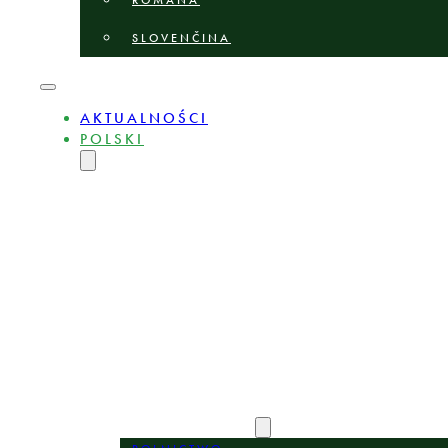
ROMÂNĂ
SLOVENČINA
AKTUALNOŚCI
POLSKI
ENGLISH
MAGYAR
DEUTSCH
БЪЛГАРСКИ
ČEŠTINA
LIETUVIŲ
LATVIEŠU
ROMÂNĂ
SLOVENČINA
O NAS
EKSPERCI
OBSZARY PRAKTYKI