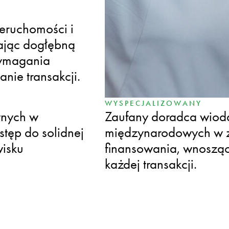
MIĘDZYNARODOWE
eruchomości i
Udokumentowane doświ
ając dogłębną
transgranicznych z mi
wymagania
finansowymi, zapewnia
ie transakcji.
wielu jurysdykcjach.
WYSPECJALIZOWANY
wnych w
Zaufany doradca wiod
tęp do solidnej
międzynarodowych w za
isku
finansowania, wnosząc
każdej transakcji.