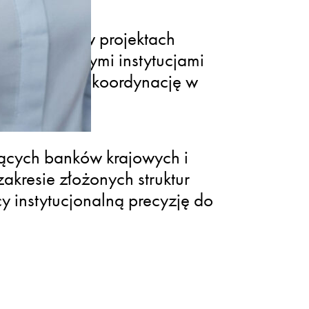
adczenie w projektach
ędzynarodowymi instytucjami
jące płynną koordynację w
ących banków krajowych i
kresie złożonych struktur
y instytucjonalną precyzję do