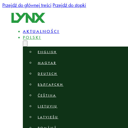
Przejdź do głównej treści
Przejdź do stopki
AKTUALNOŚCI
POLSKI
ENGLISH
MAGYAR
DEUTSCH
БЪЛГАРСКИ
ČEŠTINA
LIETUVIŲ
LATVIEŠU