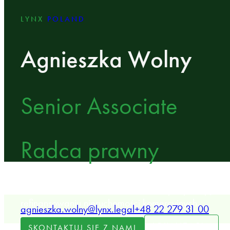
LYNX
POLAND
Agnieszka Wolny
Senior Associate
Radca prawny
Senior Associate w kancelarii LYNX specjalizująca s
refinansowaniu nieruchomości komercyjnych.
agnieszka.wolny@lynx.legal
+48 22 279 31 00
LOKALIZACJA
SKONTAKTUJ SIĘ Z NAMI