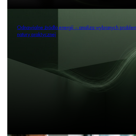
Odnawialne źródła energii – analiza wybranych probl
natury praktycznej