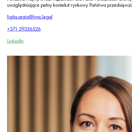
uwzględniające pełny kontekst rynkowy Państwa przedsięwzi
ligita.araja@lynx.legal
+371 29326526
LinkedIn