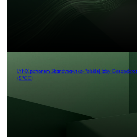
LYNX patronem Skandynawsko‑Polskiej Izby Gospodarc
(SPCC)