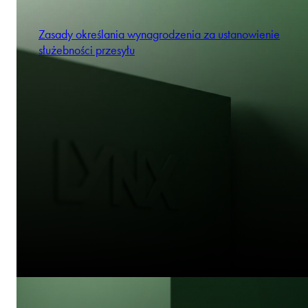
Zasady określania wynagrodzenia za ustanowienie
służebności przesyłu