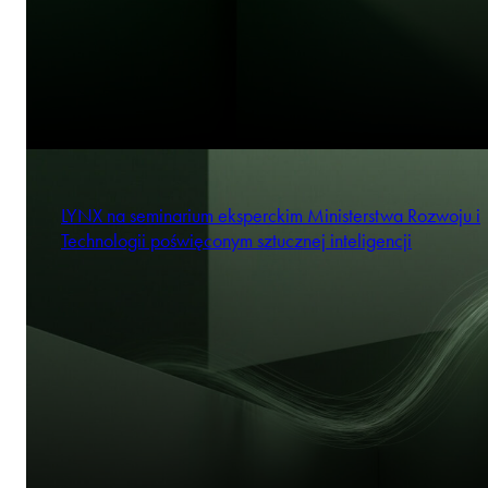
LYNX na seminarium eksperckim Ministerstwa Rozwoju i
Technologii poświęconym sztucznej inteligencji