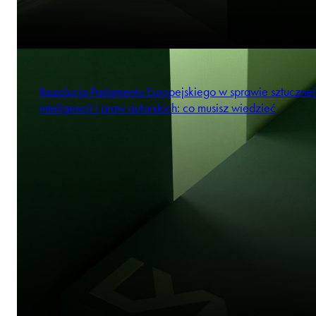
Rezolucja Parlamentu Europejskiego w sprawie sztucznej
inteligencji i praw autorskich: co musisz wiedzieć