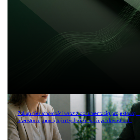
Zakup nieruchomości wraz z dokumentacją projektową –
inwestorze, pamiętaj o tych kilku ważnych kwestiach!