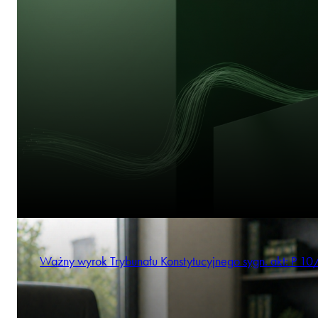
Ważny wyrok Trybunału Konstytucyjnego sygn. akt: P 10