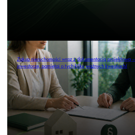
Zakup nieruchomości wraz z dokumentacją projektową –
inwestorze, pamiętaj o tych kilku ważnych kwestiach!