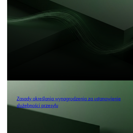
Zasady określania wynagrodzenia za ustanowienie
służebności przesyłu