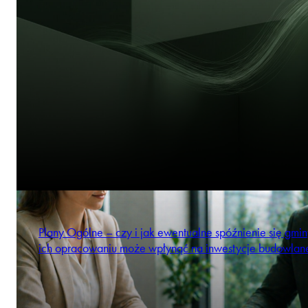
Plany Ogólne – czy i jak ewentualne spóźnienie się gmi
ich opracowaniu może wpłynąć na inwestycje budowlan