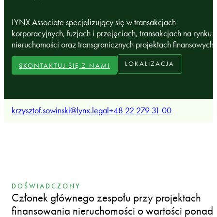
LYNX Associate specjalizujący się w transakcjach
korporacyjnych, fuzjach i przejęciach, transakcjach na rynku
nieruchomości oraz transgranicznych projektach finansowych.
LOKALIZACJA
SKONTAKTUJ SIĘ Z NAMI
krzysztof.sowinski@lynx.legal
+48 22 279 31 00
DOŚWIADCZONY
Członek głównego zespołu przy projektach
finansowania nieruchomości o wartości ponad