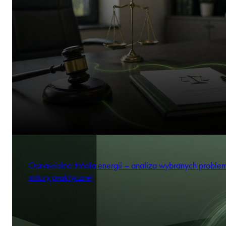
Odnawialne źródła energii – analiza wybranych probl
natury praktycznej