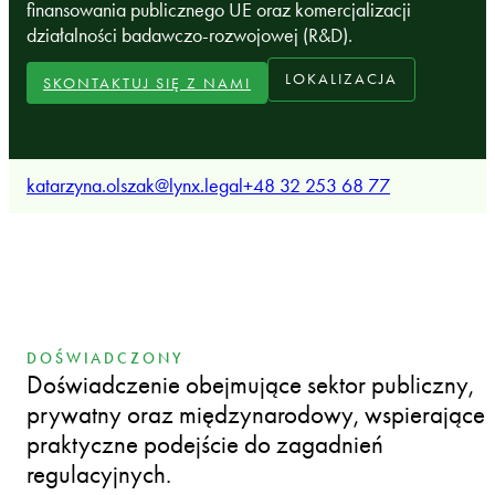
finansowania publicznego UE oraz komercjalizacji
działalności badawczo‑rozwojowej (R&D).
LOKALIZACJA
SKONTAKTUJ SIĘ Z NAMI
katarzyna.olszak@lynx.legal
+48 32 253 68 77
DOŚWIADCZONY
Doświadczenie obejmujące sektor publiczny,
prywatny oraz międzynarodowy, wspierające
praktyczne podejście do zagadnień
regulacyjnych.