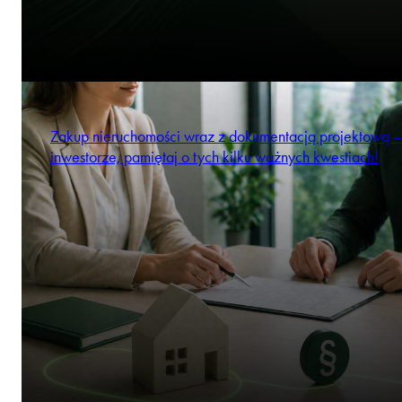
Zakup nieruchomości wraz z dokumentacją projektową –
inwestorze, pamiętaj o tych kilku ważnych kwestiach!