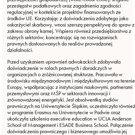
przestępstw podatkowych oraz zagadnienia zgodności
regulacyjnej w kontekście projektów finansowanych ze
środków UE. Korzystając z doświadczenia zdobytego jako
oskarżyciel skarbowy, wnosi szerszą perspektywę do spraw z
zakresu obrony karnej. Wspiera również przedsiębiorstwa z
różnych sektorów, koncentrując się na rozwiązaniach
prawnych dostosowanych do realiów prowadzonej
działalności.
Przed uzyskaniem uprawnień adwokackich zdobywała
doświadczenie w rolach prawnych i doradczych w
organizacjach o zróżnicowanej strukturze. Pracowała w
środowisku międzynarodowym i międzykulturowym na terenie
Europy, współpracując z instytucjami naukowymi, partnerami
przemysłowymi oraz MŚP w sektorach innowacji i
zrównoważonej energetyki. Jest absolwentką studiów
prawniczych na Uniwersytecie Śląskim, uczestniczyła równie
w programie Erasmus na Uniwersytecie w Padwie oraz
ukończyła szkolenia executive education w UCLA Anderson
School of Management i ESADE Business School. Połączenie
doświadczenia prawniczego i biznesowego umożliwia jej