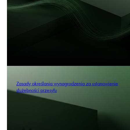
Zasady określania wynagrodzenia za ustanowienie
służebności przesyłu