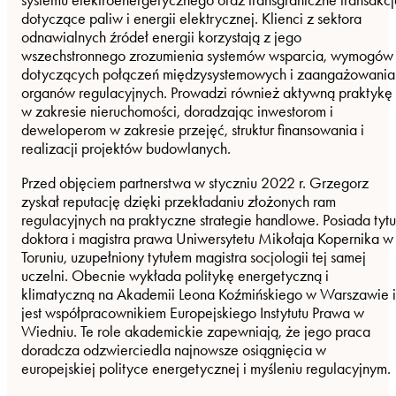
systemu elektroenergetycznego oraz transgraniczne transakcj
dotyczące paliw i energii elektrycznej. Klienci z sektora
odnawialnych źródeł energii korzystają z jego
wszechstronnego zrozumienia systemów wsparcia, wymogów
dotyczących połączeń międzysystemowych i zaangażowania
organów regulacyjnych. Prowadzi również aktywną praktykę
w zakresie nieruchomości, doradzając inwestorom i
deweloperom w zakresie przejęć, struktur finansowania i
realizacji projektów budowlanych.
Przed objęciem partnerstwa w styczniu 2022 r. Grzegorz
zyskał reputację dzięki przekładaniu złożonych ram
regulacyjnych na praktyczne strategie handlowe. Posiada tytu
doktora i magistra prawa Uniwersytetu Mikołaja Kopernika w
Toruniu, uzupełniony tytułem magistra socjologii tej samej
uczelni. Obecnie wykłada politykę energetyczną i
klimatyczną na Akademii Leona Koźmińskiego w Warszawie i
jest współpracownikiem Europejskiego Instytutu Prawa w
Wiedniu. Te role akademickie zapewniają, że jego praca
doradcza odzwierciedla najnowsze osiągnięcia w
europejskiej polityce energetycznej i myśleniu regulacyjnym.