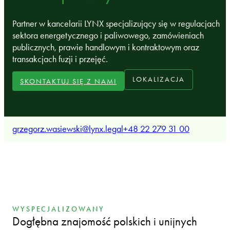
Partner w kancelarii LYNX specjalizujący się w regulacjach
sektora energetycznego i paliwowego, zamówieniach
publicznych, prawie handlowym i kontraktowym oraz
transakcjach fuzji i przejęć.
LOKALIZACJA
SKONTAKTUJ SIĘ Z NAMI
grzegorz.wasiewski@lynx.legal
+48 22 279 31 00
WYSPECJALIZOWANY
Dogłębna znajomość polskich i unijnych