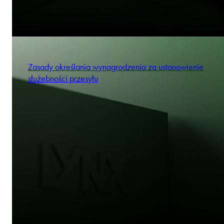
Zasady określania wynagrodzenia za ustanowienie
służebności przesyłu