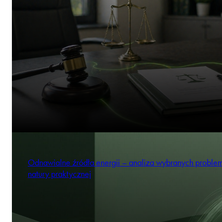
Odnawialne źródła energii – analiza wybranych probl
natury praktycznej