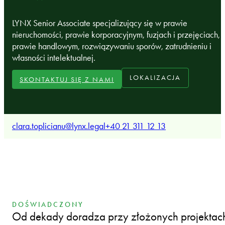
LYNX Senior Associate specjalizujący się w prawie
nieruchomości, prawie korporacyjnym, fuzjach i przejęciach,
prawie handlowym, rozwiązywaniu sporów, zatrudnieniu i
własności intelektualnej.
LOKALIZACJA
SKONTAKTUJ SIĘ Z NAMI
clara.toplicianu@lynx.legal
+40 21 311 12 13
DOŚWIADCZONY
Od dekady doradza przy złożonych projektac