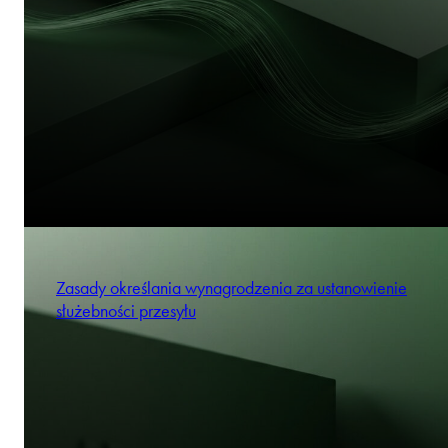
Zasady określania wynagrodzenia za ustanowienie
służebności przesyłu