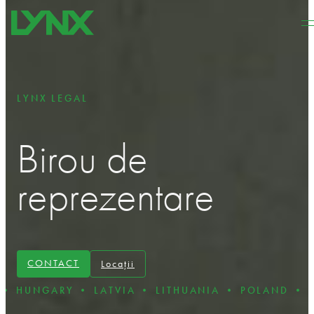
Sari la conținutul principal
Sari la subsol
LYNX LEGAL
Birou de
reprezentare
CONTACT
Locații
• LATVIA • LITHUANIA • POLAND • ROMANIA • S