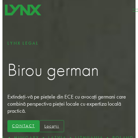
Sari la conținutul principal
Sari la subsol
LYNX LEGAL
Birou german
Extindeți-vă pe piețele din ECE cu avocați germani care
combină perspectiva pieței locale cu expertiza locală
practică.
CONTACT
Locații
RY • LATVIA • LITHUANIA • POLAND • ROMANIA 