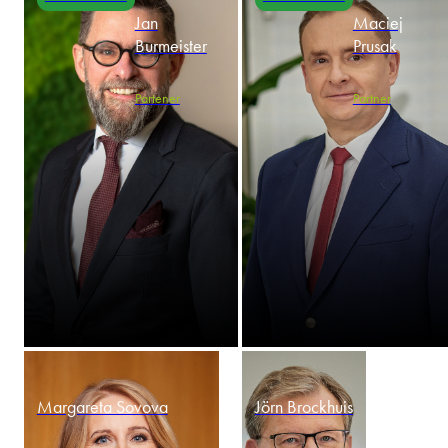
Jan
Maciej
Burmeister
Prusak
Partener
Partner
Margareta Sovova
Jörn Brockhuis