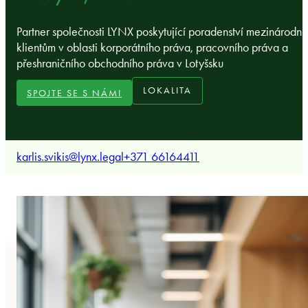
Partner společnosti LYNX poskytující poradenství mezinárodní
klientům v oblasti korporátního práva, pracovního práva a
přeshraničního obchodního práva v Lotyšsku
LOKALITA
SPOJTE SE S NÁMI
karlis.svikis@lynx.legal
+371 66164411