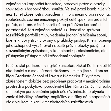
zejména na korporátní transakce, pracovní právo a otázky
související s hospodářskou soutěží. Ve své praxi kombinuje ví
než 15 let zkušeností s poradenstvím pro mezinárodní i domác
společnosti, což mu umožňuje pokrýt celé spektrum právních
potřeb, od transakční činnosti až po průběžné korporátní
poradenství. Má zejména bohaté zkušenosti se správou
rozsáhlých portfolií smluv, vedením jednání a řešením sporů,
kde je klíčový strukturovaný a praktický přístup. Klienti oceňují
jeho schopnost vysvětlovat i složité právní otázky jasným a
srozumitelným způsobem, v kombinaci s profesionálním, ale
přístupným přístupem při každodenní spolupráci.
Než se stal partnerem v rigské kanceláři, získal Karlis rozsáhl
akademické a mezinárodní zkušenosti, mimo jiné studiem na
Riga Graduate School of Law a v Německu. Díky těmto
zkušenostem dokáže bez problémů pracovat v mezinárodním
prostředí a poskytovat poradenství klientům z různých jurisdikc
s hlubokým porozuměním jejich očekáváním. Jeho plynulá
znalost lotyštiny, němčiny, angličtiny a ruštiny dále napomáhá
efektivní komunikaci v mezinárodních záležitostech.