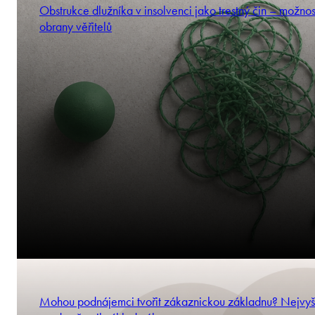
Obstrukce dlužníka v insolvenci jako trestný čin – možnos
obrany věřitelů
Mohou podnájemci tvořit zákaznickou základnu? Nejvyš