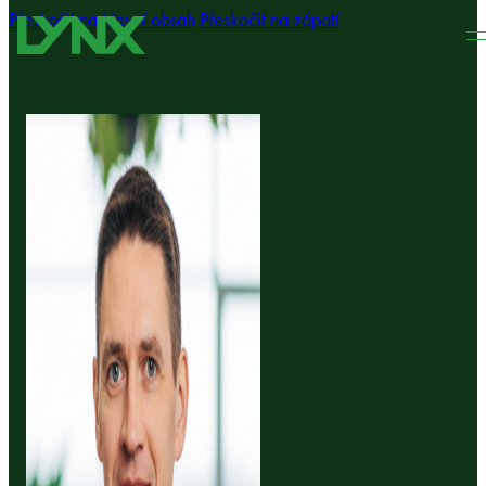
Přeskočit na hlavní obsah
Přeskočit na zápatí