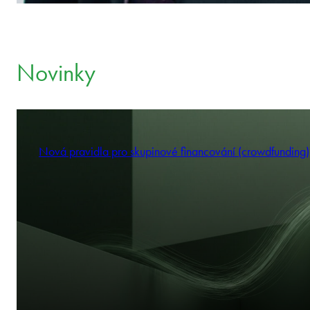
Novinky
Nová pravidla pro skupinové financování (crowdfunding)