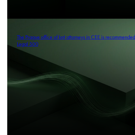
The Prague office of bnt attorneys in CEE is recommende
Legal 500