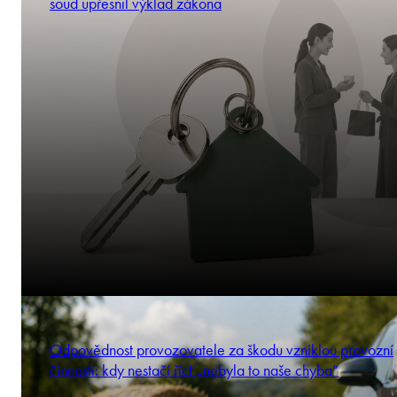
soud upřesnil výklad zákona
Odpovědnost provozovatele za škodu vzniklou provozní
činností: kdy nestačí říct „nebyla to naše chyba“