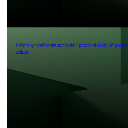
Nástrahy vyúčtování zahraniční pracovní cesty při poskyt
zálohy