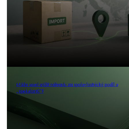
Může soud snížit náhradu za spoluvlastnický podíl u
„spekulantů“?