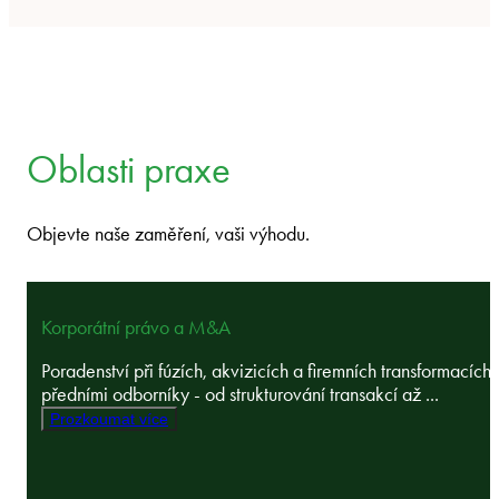
Oblasti praxe
Objevte naše zaměření, vaši výhodu.
Korporátní právo a M&A
Poradenství při fúzích, akvizicích a firemních transformacích 
předními odborníky - od strukturování transakcí až ...
Prozkoumat více