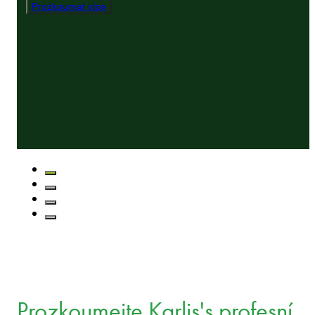
Prozkoumat více
Prozkoumejte Karlis's profesní