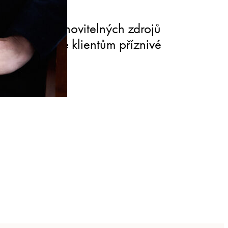
kající se obnovitelných zdrojů
ní a zajišťuje klientům příznivé
řízeních.