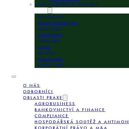
MEZINÁRODNÍ ZASTOUPENÍ
LOKALITY
BULHARSKO
ČESKÁ REPUBLIKA
ESTONSKO
MAĎARSKO
LOTYŠSKO
LITVA
POLSKO
RUMUNSKO
SLOVENSKO
O NÁS
ODBORNÍCI
OBLASTI PRAXE
AGROBUSINESS
BANKOVNICTVÍ A FINANCE
COMPLIANCE
HOSPODÁŘSKÁ SOUTĚŽ A ANTIMO
KORPORÁTNÍ PRÁVO A M&A