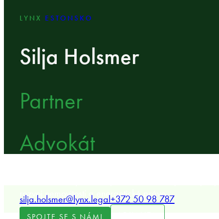
LYNX
ESTONSKO
Silja Holsmer
Partner
Advokát
Partner LYNX specializující se na řešení sporů, spory
rozvoj nemovitostí a energetické právo.
silja.holsmer@lynx.legal
+372 50 98 787
LOKALITA
SPOJTE SE S NÁMI