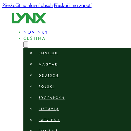
Přeskočit na hlavní obsah
Přeskočit na zápatí
NOVINKY
ČEŠTINA
ENGLISH
MAGYAR
DEUTSCH
POLSKI
БЪЛГАРСКИ
LIETUVIŲ
LATVIEŠU