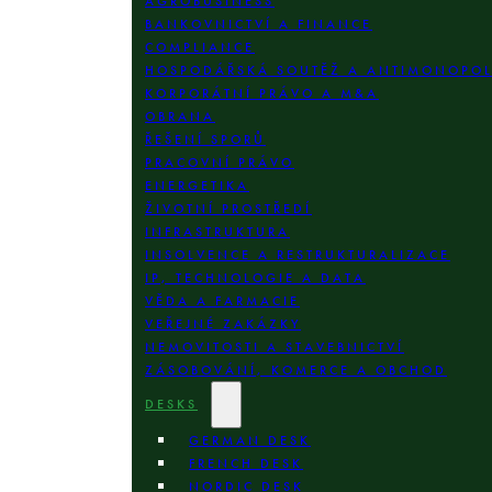
AGROBUSINESS
BANKOVNICTVÍ A FINANCE
COMPLIANCE
HOSPODÁŘSKÁ SOUTĚŽ A ANTIMONOPO
KORPORÁTNÍ PRÁVO A M&A
OBRANA
ŘEŠENÍ SPORŮ
PRACOVNÍ PRÁVO
ENERGETIKA
ŽIVOTNÍ PROSTŘEDÍ
INFRASTRUKTURA
INSOLVENCE A RESTRUKTURALIZACE
IP, TECHNOLOGIE A DATA
VĚDA A FARMACIE
VEŘEJNÉ ZAKÁZKY
NEMOVITOSTI A STAVEBNICTVÍ
ZÁSOBOVÁNÍ, KOMERCE A OBCHOD
DESKS
GERMAN DESK
FRENCH DESK
NORDIC DESK