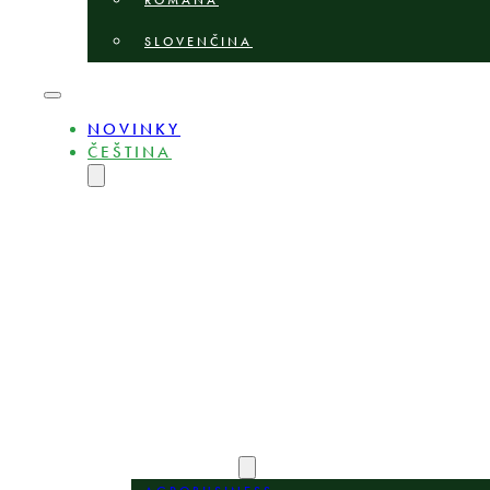
ROMÂNĂ
SLOVENČINA
NOVINKY
ČEŠTINA
ENGLISH
MAGYAR
DEUTSCH
POLSKI
БЪЛГАРСКИ
LIETUVIŲ
LATVIEŠU
ROMÂNĂ
SLOVENČINA
O NÁS
ODBORNÍCI
OBLASTI PRAXE