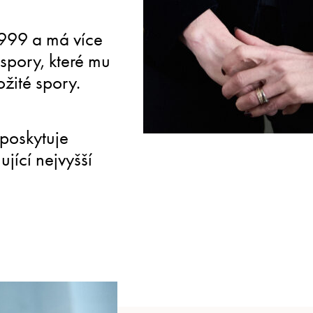
SPECIALIZOVANÉ
999 a má více
Zaměřuje se na spory tý
 spory, které mu
energie a na vládní říze
ožité spory.
výsledky v regulačních 
 poskytuje
jící nejvyšší