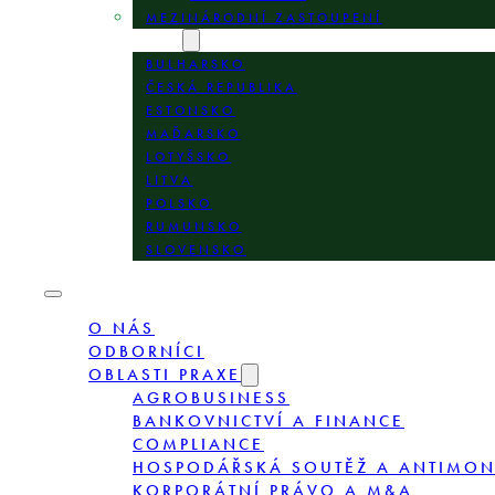
MEZINÁRODNÍ ZASTOUPENÍ
LOKALITY
BULHARSKO
ČESKÁ REPUBLIKA
ESTONSKO
MAĎARSKO
LOTYŠSKO
LITVA
POLSKO
RUMUNSKO
SLOVENSKO
O NÁS
ODBORNÍCI
OBLASTI PRAXE
AGROBUSINESS
BANKOVNICTVÍ A FINANCE
COMPLIANCE
HOSPODÁŘSKÁ SOUTĚŽ A ANTIMO
KORPORÁTNÍ PRÁVO A M&A