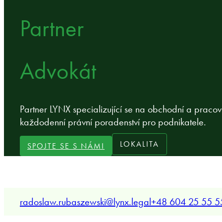
Partner
Advokát
Partner LYNX specializující se na obchodní a praco
každodenní právní poradenství pro podnikatele.
LOKALITA
SPOJTE SE S NÁMI
radoslaw.rubaszewski@lynx.legal
+48 604 25 55 5