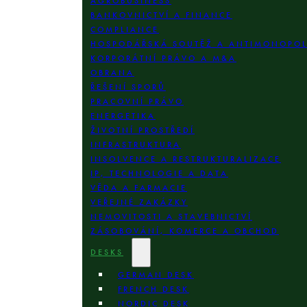
AGROBUSINESS
BANKOVNICTVÍ A FINANCE
COMPLIANCE
HOSPODÁŘSKÁ SOUTĚŽ A ANTIMONOPO
KORPORÁTNÍ PRÁVO A M&A
OBRANA
ŘEŠENÍ SPORŮ
PRACOVNÍ PRÁVO
ENERGETIKA
ŽIVOTNÍ PROSTŘEDÍ
INFRASTRUKTURA
INSOLVENCE A RESTRUKTURALIZACE
IP, TECHNOLOGIE A DATA
VĚDA A FARMACIE
VEŘEJNÉ ZAKÁZKY
NEMOVITOSTI A STAVEBNICTVÍ
ZÁSOBOVÁNÍ, KOMERCE A OBCHOD
DESKS
GERMAN DESK
FRENCH DESK
NORDIC DESK