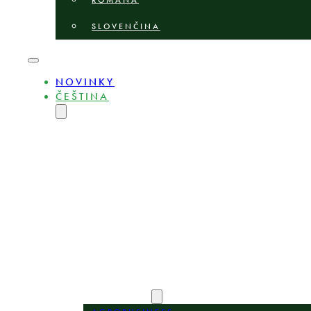
ROMÂNĂ
SLOVENČINA
NOVINKY
ČEŠTINA
ENGLISH
MAGYAR
DEUTSCH
POLSKI
БЪЛГАРСКИ
LIETUVIŲ
LATVIEŠU
ROMÂNĂ
SLOVENČINA
O NÁS
ODBORNÍCI
OBLASTI PRAXE