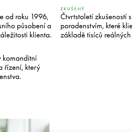
ZKUŠENÝ
e od roku 1996,
Čtvrtstoletí zkušenost
fesního působení a
poradenstvím, které kli
áležitosti klienta.
základě tisíců reálných
y komanditní
 řízení, který
enstva.