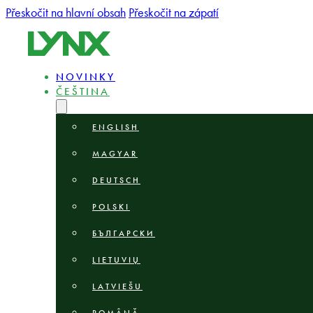
Přeskočit na hlavní obsah
Přeskočit na zápatí
NOVINKY
ČEŠTINA
ENGLISH
MAGYAR
DEUTSCH
POLSKI
БЪЛГАРСКИ
LIETUVIŲ
LATVIEŠU