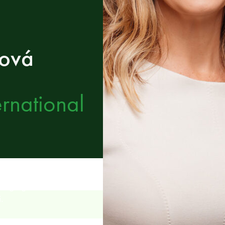
vová
rnational
anaging Partner LYNX
.