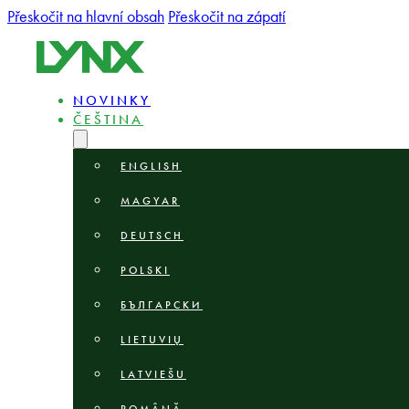
Přeskočit na hlavní obsah
Přeskočit na zápatí
NOVINKY
ČEŠTINA
ENGLISH
MAGYAR
DEUTSCH
POLSKI
БЪЛГАРСКИ
LIETUVIŲ
LATVIEŠU