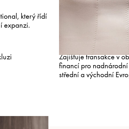
PROPOJENÝ
ional, který řídí
Členka představenstv
í expanzi.
komory (AHK), která pr
právními příležitostmi 
UZNÁVANÝ
luzi
Zajišťuje transakce v ob
financí pro nadnárodní 
střední a východní Evr