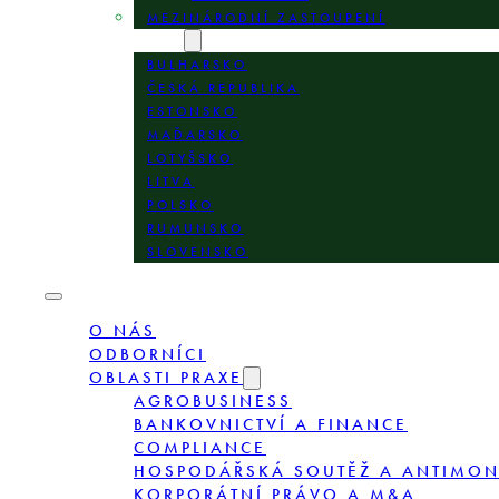
MEZINÁRODNÍ ZASTOUPENÍ
LOKALITY
BULHARSKO
ČESKÁ REPUBLIKA
ESTONSKO
MAĎARSKO
LOTYŠSKO
LITVA
POLSKO
RUMUNSKO
SLOVENSKO
O NÁS
ODBORNÍCI
OBLASTI PRAXE
AGROBUSINESS
BANKOVNICTVÍ A FINANCE
COMPLIANCE
HOSPODÁŘSKÁ SOUTĚŽ A ANTIMO
KORPORÁTNÍ PRÁVO A M&A