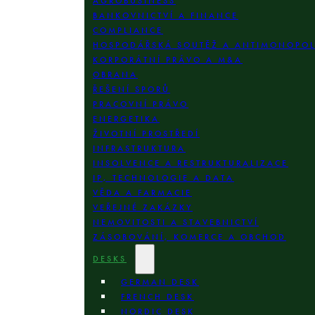
AGROBUSINESS
BANKOVNICTVÍ A FINANCE
COMPLIANCE
HOSPODÁŘSKÁ SOUTĚŽ A ANTIMONOPO
KORPORÁTNÍ PRÁVO A M&A
OBRANA
ŘEŠENÍ SPORŮ
PRACOVNÍ PRÁVO
ENERGETIKA
ŽIVOTNÍ PROSTŘEDÍ
INFRASTRUKTURA
INSOLVENCE A RESTRUKTURALIZACE
IP, TECHNOLOGIE A DATA
VĚDA A FARMACIE
VEŘEJNÉ ZAKÁZKY
NEMOVITOSTI A STAVEBNICTVÍ
ZÁSOBOVÁNÍ, KOMERCE A OBCHOD
DESKS
GERMAN DESK
FRENCH DESK
NORDIC DESK