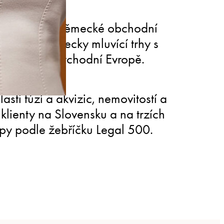
a Slovensko-německé obchodní
opojuje německy mluvící trhy s
ve střední a východní Evropě.
lasti fúzí a akvizic, nemovitostí a
klienty na Slovensku a na trzích
opy podle žebříčku Legal 500.