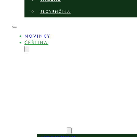
ROMÂNĂ
SLOVENČINA
NOVINKY
ČEŠTINA
ENGLISH
MAGYAR
DEUTSCH
POLSKI
БЪЛГАРСКИ
LIETUVIŲ
LATVIEŠU
ROMÂNĂ
SLOVENČINA
O NÁS
ODBORNÍCI
OBLASTI PRAXE