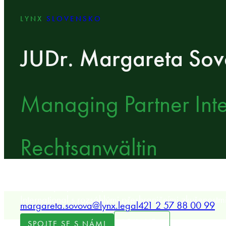
LYNX
SLOVENSKO
JUDr. Margareta So
Managing Partner Inte
Rechtsanwältin
Zakládající partner společnosti LYNX Slovakia a M
International s rozsáhlými přeshraničními zkušenostmi
margareta.sovova@lynx.legal
421 2 57 88 00 99
LOKALITA
SPOJTE SE S NÁMI