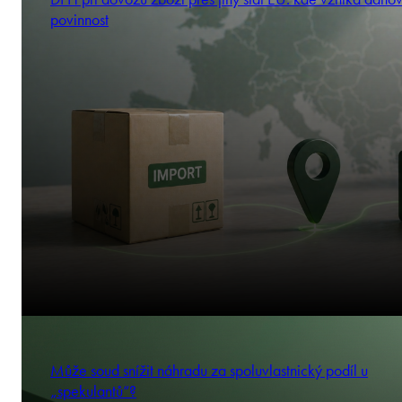
povinnost
Může soud snížit náhradu za spoluvlastnický podíl u
„spekulantů“?