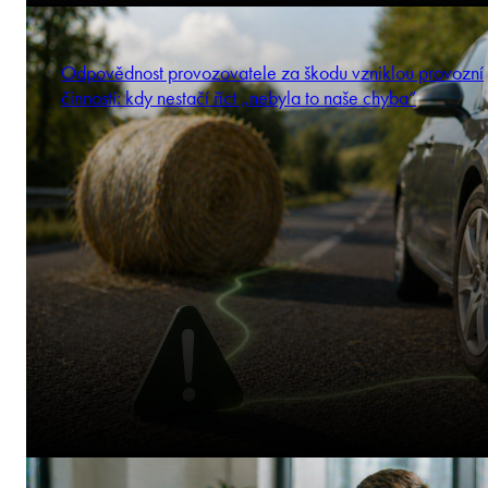
Odpovědnost provozovatele za škodu vzniklou provozní
činností: kdy nestačí říct „nebyla to naše chyba“