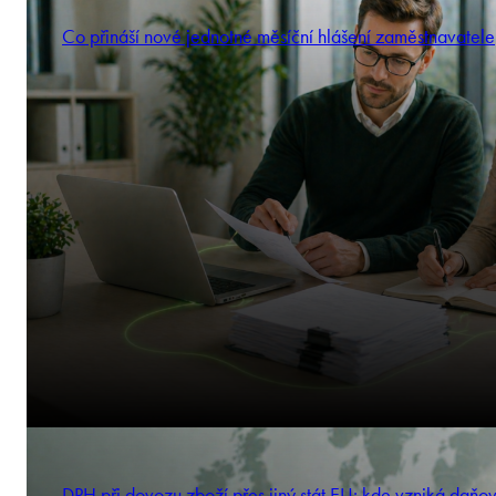
Co přináší nové jednotné měsíční hlášení zaměstnavatele
DPH při dovozu zboží přes jiný stát EU: kde vzniká daňo