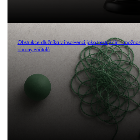
Obstrukce dlužníka v insolvenci jako trestný čin – možnos
obrany věřitelů