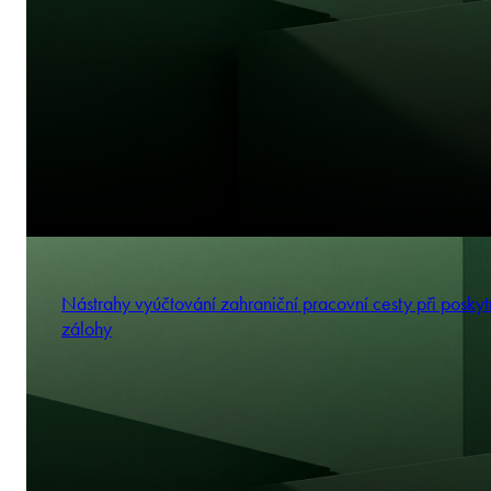
Nástrahy vyúčtování zahraniční pracovní cesty při poskyt
zálohy