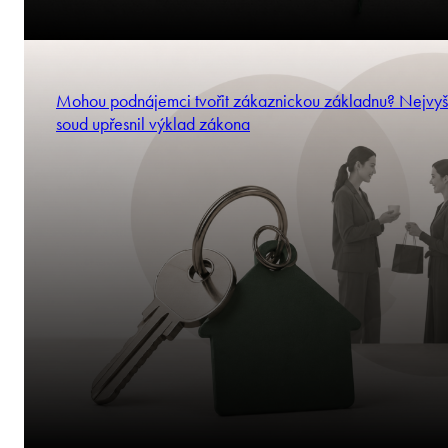
Mohou podnájemci tvořit zákaznickou základnu? Nejvyš
soud upřesnil výklad zákona