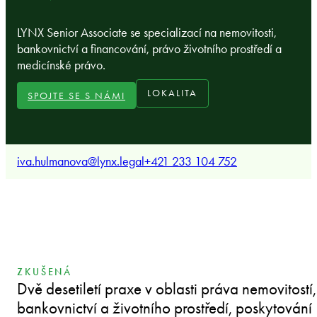
LYNX Senior Associate se specializací na nemovitosti,
bankovnictví a financování, právo životního prostředí a
medicínské právo.
LOKALITA
SPOJTE SE S NÁMI
iva.hulmanova@lynx.legal
+421 233 104 752
ZKUŠENÁ
Dvě desetiletí praxe v oblasti práva nemovitostí,
bankovnictví a životního prostředí, poskytování