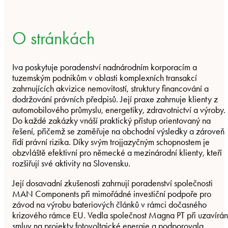
O stránkách
Iva poskytuje poradenství nadnárodním korporacím a
tuzemským podnikům v oblasti komplexních transakcí
zahrnujících akvizice nemovitostí, struktury financování a
dodržování právních předpisů. Její praxe zahrnuje klienty z
automobilového průmyslu, energetiky, zdravotnictví a výroby.
Do každé zakázky vnáší praktický přístup orientovaný na
řešení, přičemž se zaměřuje na obchodní výsledky a zároveň
řídí právní rizika. Díky svým trojjazyčným schopnostem je
obzvláště efektivní pro německé a mezinárodní klienty, kteří
rozšiřují své aktivity na Slovensku.
Její dosavadní zkušenosti zahrnují poradenství společnosti
MAN Components při mimořádné investiční podpoře pro
závod na výrobu bateriových článků v rámci dočasného
krizového rámce EU. Vedla společnost Magna PT při uzavírán
smluv na projekty fotovoltaické energie a podporovala