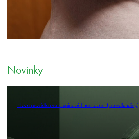
Novinky
Nová pravidla pro skupinové financování (crowdfunding)