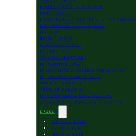
AGROBUSINESS
BANKOVNICTVÍ A FINANCE
COMPLIANCE
HOSPODÁŘSKÁ SOUTĚŽ A ANTIMONOPO
KORPORÁTNÍ PRÁVO A M&A
OBRANA
ŘEŠENÍ SPORŮ
PRACOVNÍ PRÁVO
ENERGETIKA
ŽIVOTNÍ PROSTŘEDÍ
INFRASTRUKTURA
INSOLVENCE A RESTRUKTURALIZACE
IP, TECHNOLOGIE A DATA
VĚDA A FARMACIE
VEŘEJNÉ ZAKÁZKY
NEMOVITOSTI A STAVEBNICTVÍ
ZÁSOBOVÁNÍ, KOMERCE A OBCHOD
DESKS
GERMAN DESK
FRENCH DESK
NORDIC DESK