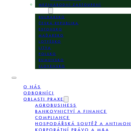
MEZINÁRODNÍ ZASTOUPENÍ
LOKALITY
BULHARSKO
ČESKÁ REPUBLIKA
ESTONSKO
MAĎARSKO
LOTYŠSKO
LITVA
POLSKO
RUMUNSKO
SLOVENSKO
O NÁS
ODBORNÍCI
OBLASTI PRAXE
AGROBUSINESS
BANKOVNICTVÍ A FINANCE
COMPLIANCE
HOSPODÁŘSKÁ SOUTĚŽ A ANTIMO
KORPORÁTNÍ PRÁVO A M&A