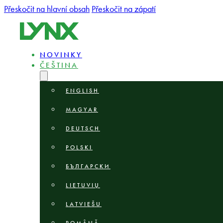
Přeskočit na hlavní obsah
Přeskočit na zápatí
NOVINKY
ČEŠTINA
ENGLISH
MAGYAR
DEUTSCH
POLSKI
БЪЛГАРСКИ
LIETUVIŲ
LATVIEŠU