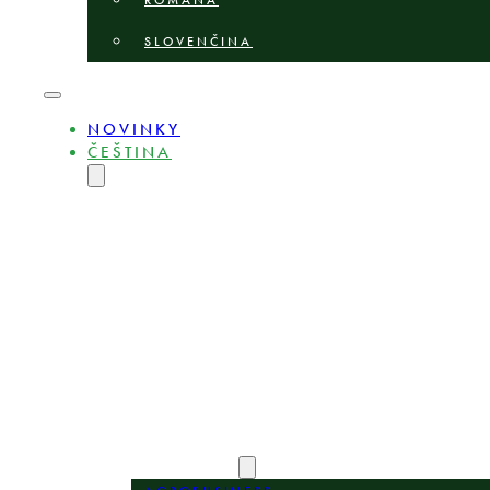
ROMÂNĂ
SLOVENČINA
NOVINKY
ČEŠTINA
ENGLISH
MAGYAR
DEUTSCH
POLSKI
БЪЛГАРСКИ
LIETUVIŲ
LATVIEŠU
ROMÂNĂ
SLOVENČINA
O NÁS
ODBORNÍCI
OBLASTI PRAXE