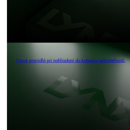
Nové pravidlá pri nahliadaní do katastra nehnuteľností.