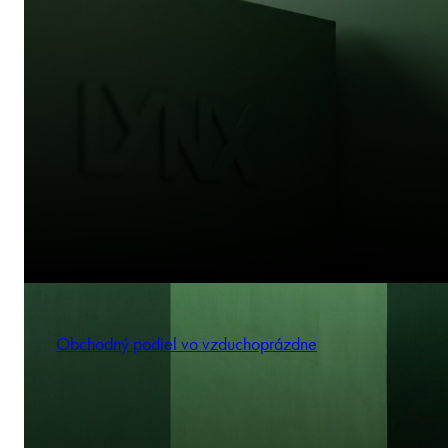
Obchodný podiel vo vzduchoprázdne