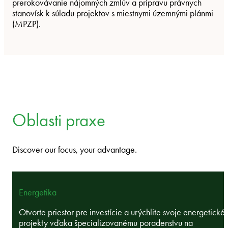
prerokovávanie nájomných zmlúv a prípravu právnych
stanovísk k súladu projektov s miestnymi územnými plánmi
(MPZP).
Oblasti praxe
Discover our focus, your advantage.
Energetika
Otvorte priestor pre investície a urýchlite svoje energetické
projekty vďaka špecializovanému poradenstvu na