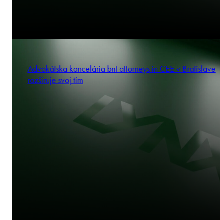
Advokátska kancelária bnt attorneys in CEE v Bratislave
rozširuje svoj tím