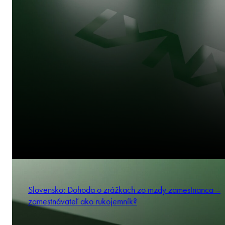
Slovensko: Dohoda o zrážkach zo mzdy zamestnanca –
zamestnávateľ ako rukojemník?