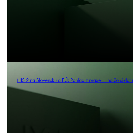
NIS 2 na Slovensku a EÚ: Pohľad z praxe — na čo si dať