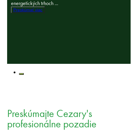
energetických trhoch ...
Preskúmať viac
Preskúmajte Cezary's
profesionálne pozadie