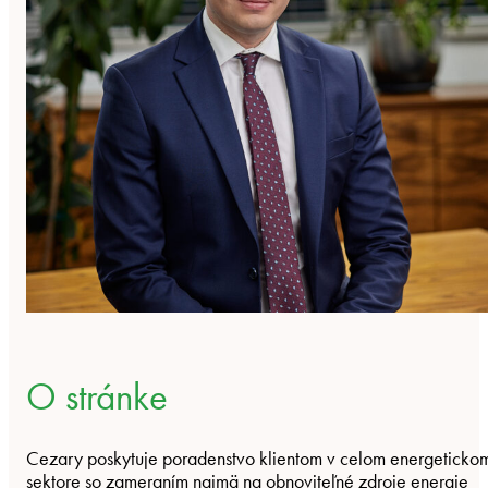
O stránke
Cezary poskytuje poradenstvo klientom v celom energeticko
sektore so zameraním najmä na obnoviteľné zdroje energie