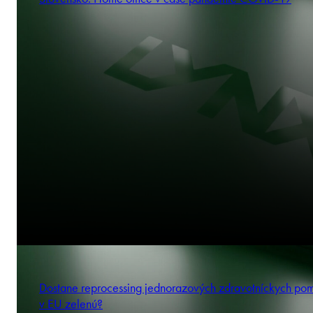
Dostane reprocessing jednorazových zdravotníckych po
v EU zelenú?