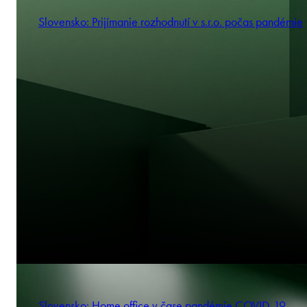
Slovensko: Prijímanie rozhodnutí v s.r.o. počas pandémie
Slovensko: Home office v čase pandémie COVID-19