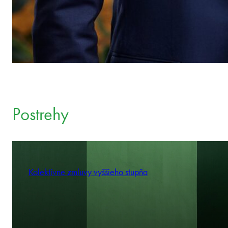
Postrehy
Kolektívne zmluvy vyššieho stupňa