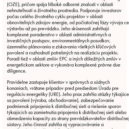
(OZE), pričom spája hlboké odborné znalosti v oblasti
nehnuteľností a životného prostredia. Podporuje investorov
počas celého životného cyklu projektov v oblasti
obnoviteľných zdrojov energie, od počiatočnej fázy vývoja c
výstavbu až po prevádzku. Jeho skúsenosti zahŕňajú
komplexné poradenstvo v oblasti administratívnych a
investičných postupov, environmentálnych posudkov,
územného plánovania a získavania všetkých kľúčových
povolení a rozhodnutí potrebných na realizáciu projektu.
Poradí tiež v oblasti zmlúv EPC a iných dôležitých zmlúv v
energetickom sektore a vykonáva komplexné právne due
diligence.
Pravidelne zastupuje klientov v správnych a súdnych
konaniach, vrátane prípadov pred predsedom Úradu pre
reguláciu energetiky (URE). Jeho prax zahŕňa otázky týkajúce
sa povolení (výroba, obchodovanie), zabezpečovanie
podmienok pripojenia k distribučnej sieti a riešenie sporov
týkajúcich sa zamietnutia pripojenia k distribučnej sieti alebo
obmedzenia kapacity zo strany prevádzkovateľov distribučne
sústavy. Jeho činnosť zahŕňa aj vypracovávanie a