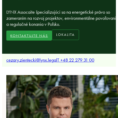
LYNX Assocaite špecializujúci sa na energetické právo so
zameraním na rozvoj projektov, environmentálne povoľovani
a regulačné konania v Poľsku.
LOKALITA
KONTAKTUJTE NÁS
cezary.zientecki@lynx.legal
T +48 22 279 31 00