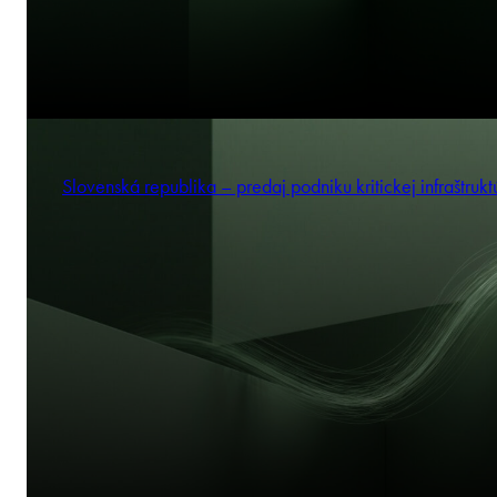
Slovenská republika – predaj podniku kritickej infraštrukt