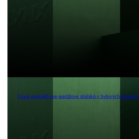
Nové pravidlá pre garážové stojiská v bytových domoch