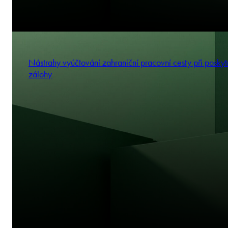
Nástrahy vyúčtování zahraniční pracovní cesty při poskyt
zálohy