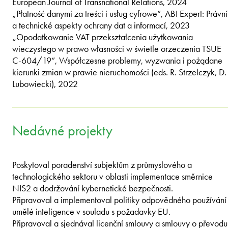
European Journal of Transnational Relations, 2024
„Płatność danymi za treści i usług cyfrowe“, ABI Expert: Právní
a technické aspekty ochrany dat a informací, 2023
„Opodatkowanie VAT przekształcenia użytkowania
wieczystego w prawo własności w świetle orzeczenia TSUE
C-604/19“, Współczesne problemy, wyzwania i pożądane
kierunki zmian w prawie nieruchomości (eds. R. Strzelczyk, D.
Lubowiecki), 2022
Nedávné projekty
Poskytoval poradenství subjektům z průmyslového a
technologického sektoru v oblasti implementace směrnice
NIS2 a dodržování kybernetické bezpečnosti.
Připravoval a implementoval politiky odpovědného používání
umělé inteligence v souladu s požadavky EU.
Připravoval a sjednával licenční smlouvy a smlouvy o převodu