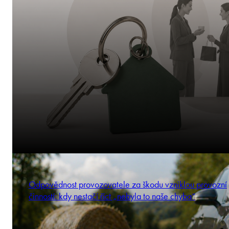
Odpovědnost provozovatele za škodu vzniklou provozní
činností: kdy nestačí říct „nebyla to naše chyba“