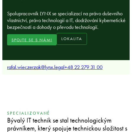
Spolupracovník LYNX se specializací na právo duševního
vlastnictví, právo technologií a IT, dodržování kybernetické
bezpečnosti a dohody o převodu technologií.
LOKALITA
SPOJTE SE S NÁMI
rafal.wieczerzak@lynx.legal
+48 22 279 31 00
SPECIALIZOVANÉ
Bývalý IT technik se stal technologickým
právníkem, který spojuje technickou složitost s