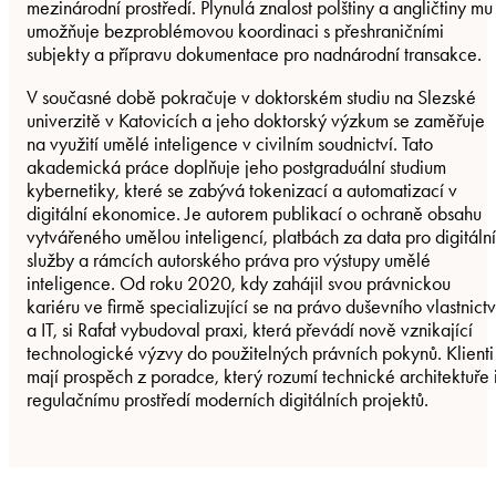
mezinárodní prostředí. Plynulá znalost polštiny a angličtiny mu
umožňuje bezproblémovou koordinaci s přeshraničními
subjekty a přípravu dokumentace pro nadnárodní transakce.
V současné době pokračuje v doktorském studiu na Slezské
univerzitě v Katovicích a jeho doktorský výzkum se zaměřuje
na využití umělé inteligence v civilním soudnictví. Tato
akademická práce doplňuje jeho postgraduální studium
kybernetiky, které se zabývá tokenizací a automatizací v
digitální ekonomice. Je autorem publikací o ochraně obsahu
vytvářeného umělou inteligencí, platbách za data pro digitální
služby a rámcích autorského práva pro výstupy umělé
inteligence. Od roku 2020, kdy zahájil svou právnickou
kariéru ve firmě specializující se na právo duševního vlastnictv
a IT, si Rafał vybudoval praxi, která převádí nově vznikající
technologické výzvy do použitelných právních pokynů. Klienti
mají prospěch z poradce, který rozumí technické architektuře 
regulačnímu prostředí moderních digitálních projektů.