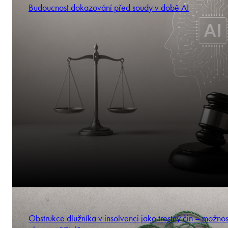
Budoucnost dokazování před soudy v době AI
Obstrukce dlužníka v insolvenci jako trestný čin – možnos