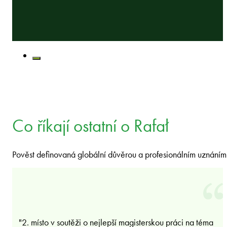
Co říkají ostatní o Rafał
Pověst definovaná globální důvěrou a profesionálním uznáním
"2. místo v soutěži o nejlepší magisterskou práci na téma