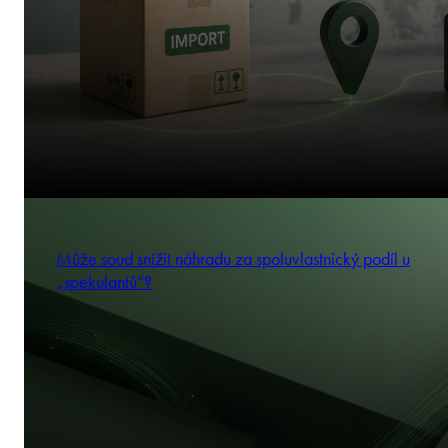
Může soud snížit náhradu za spoluvlastnický podíl u
„spekulantů“?