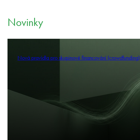
Novinky
Nová pravidla pro skupinové financování (crowdfunding)