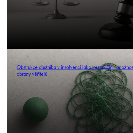
Obstrukce dlužníka v insolvenci jako trestný čin – možnos
obrany věřitelů