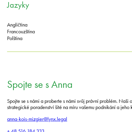
Jazyky
Angličtina
Francouzština
Polština
Spojte se s Anna
Spojte se s námi a proberte s námi svůj právní problém. Naši
strategické poradenství šité na míru vašemu podnikání a jeho 
anna-kois-mizgier@lynx.legal
+ 48 516 184 333