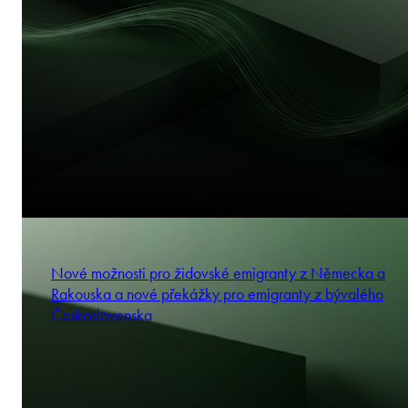
Nové možnosti pro židovské emigranty z Německa a
Rakouska a nové překážky pro emigranty z bývalého
Československa