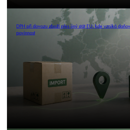
DPH při dovozu zboží přes jiný stát EU: kde vzniká daňo
povinnost