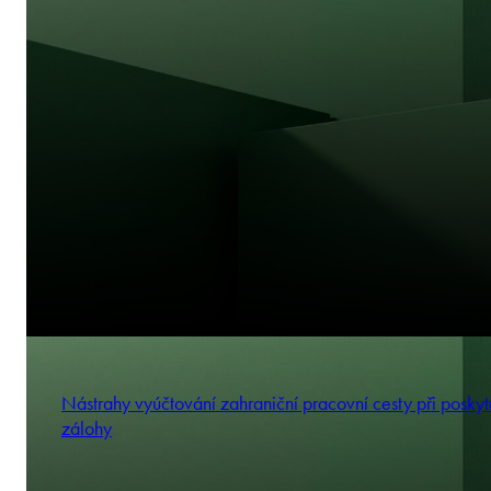
Nástrahy vyúčtování zahraniční pracovní cesty při poskyt
zálohy