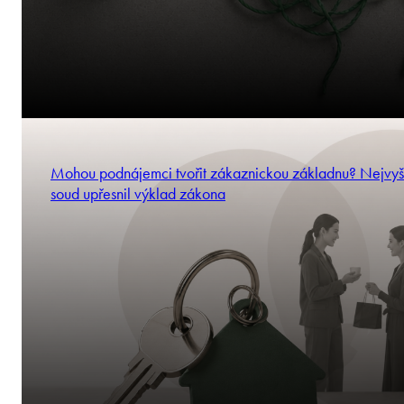
Mohou podnájemci tvořit zákaznickou základnu? Nejvyš
soud upřesnil výklad zákona