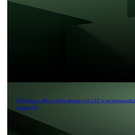
The Prague office of bnt attorneys in CEE is recommende
Legal 500