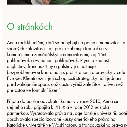
O stránkách
Anna radí klientům, kteří se pohybují na pomezí nemovitostí a
sporných záležitostí. Její praxe zahrnuje transakce s
komerčními a zemědělskými nemovitostmi, zajištění
pohledávek a vymáhání pohledávek. Plynulá znalost
angličtiny, francouzštiny a polštiny jí umožňuje
bezproblémovou koordinaci s protistranami a právníky v celé
Evropě. Klienti těží z její schopnosti strategicky řídit jednání
před zahájením sporu, což často vyřeší záležitosti dříve, než
přerostou ve formální řízení.
Přijata do polské advokátní komory v roce 2010, Anna se
stejného roku připojila k LYNX a v roce 2012 se stala
partnerkou. Vystudovala práva na Jagellonské univerzitě, pot
absolvovala specializované kurzy amerického práva na
Katolické univerzitě ve Washingtonu a francouzského práva n