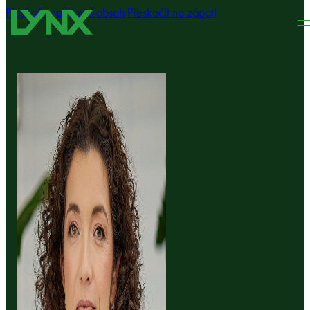
Přeskočit na hlavní obsah
Přeskočit na zápatí