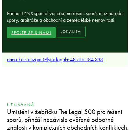
Partner LYNX specializující se na řešení sporů, mezinárodní
spory, arbitráže a obchodní a zemědělské nemovitosti.
LOKALITA
SPOJTE SE S NÁMI
anna-kois-mizgier@lynx.legal
+ 48 516 184 333
UZNÁVANÁ
Umístění v žebříčku The Legal 500 pro řešení
sporů, přináší nezávisle ověřené odborné
znalosti v komplexních obchodních konfliktech.