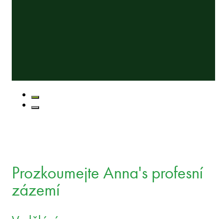
Prozkoumejte Anna's profesní
zázemí