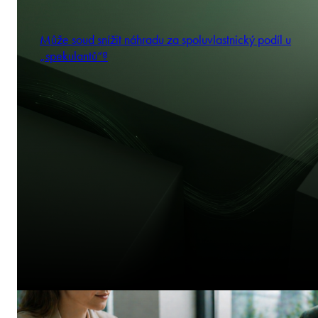
Může soud snížit náhradu za spoluvlastnický podíl u
„spekulantů“?