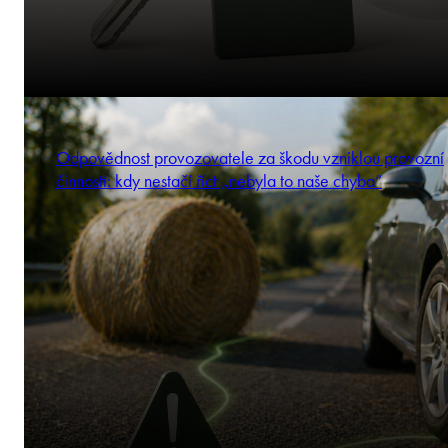
Odpovědnost provozovatele za škodu vzniklou provozní
činností: kdy nestačí říct „nebyla to naše chyba“