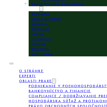
ZASTUPITEĽSKÁ KANCELÁRIA
LOKALITY
BULGARIA
CZECH REPUBLIC
ESTONIA
HUNGARY
LATVIA
LITHUANIA
POLAND
ROMANIA
SLOVENSKO
O STRÁNKE
EXPERTI
OBLASTI PRAXE
PODNIKANIE V POĽNOHOSPODÁRST
BANKOVNÍCTVO A FINANCIE
COMPLIANCE / DODRŽIAVANIE PRE
HOSPODÁRSKA SÚŤAŽ A PROTIMON
PRÁVO OBCHODNÝCH SPOLOČNOSTÍ,