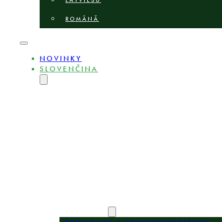
LATVIEŠU
ROMÂNĂ
NOVINKY
SLOVENČINA
ENGLISH
MAGYAR
DEUTSCH
POLSKI
БЪЛГАРСКИ
ČEŠTINA
LIETUVIŲ
LATVIEŠU
ROMÂNĂ
O STRÁNKE
EXPERTI
OBLASTI PRAXE