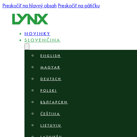
Preskočiť na hlavný obsah
Preskočiť na pätičku
NOVINKY
SLOVENČINA
ENGLISH
MAGYAR
DEUTSCH
POLSKI
БЪЛГАРСКИ
ČEŠTINA
LIETUVIŲ