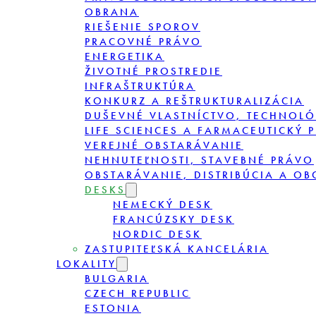
OBRANA
RIEŠENIE SPOROV
PRACOVNÉ PRÁVO
ENERGETIKA
ŽIVOTNÉ PROSTREDIE
INFRAŠTRUKTÚRA
KONKURZ A REŠTRUKTURALIZÁCIA
DUŠEVNÉ VLASTNÍCTVO, TECHNOLÓ
LIFE SCIENCES A FARMACEUTICKÝ 
VEREJNÉ OBSTARÁVANIE
NEHNUTEĽNOSTI, STAVEBNÉ PRÁVO
OBSTARÁVANIE, DISTRIBÚCIA A O
DESKS
NEMECKÝ DESK
FRANCÚZSKY DESK
NORDIC DESK
ZASTUPITEĽSKÁ KANCELÁRIA
LOKALITY
BULGARIA
CZECH REPUBLIC
ESTONIA