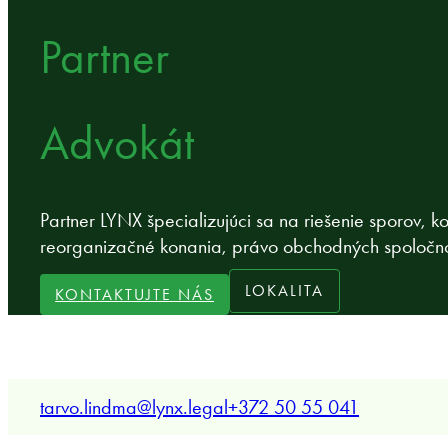
Partner
Advokát
Partner LYNX špecializujúci sa na riešenie sporov, k
reorganizačné konania, právo obchodných spoločno
LOKALITA
KONTAKTUJTE NÁS
tarvo.lindma@lynx.legal
+372 50 55 041