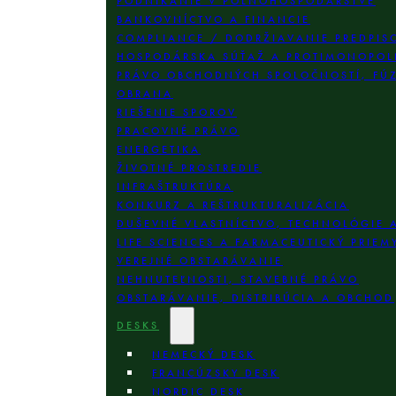
PODNIKANIE V POĽNOHOSPODÁRSTVE
BANKOVNÍCTVO A FINANCIE
COMPLIANCE / DODRŽIAVANIE PREDPIS
HOSPODÁRSKA SÚŤAŽ A PROTIMONOPOL
PRÁVO OBCHODNÝCH SPOLOČNOSTÍ, FÚZI
OBRANA
RIEŠENIE SPOROV
PRACOVNÉ PRÁVO
ENERGETIKA
ŽIVOTNÉ PROSTREDIE
INFRAŠTRUKTÚRA
KONKURZ A REŠTRUKTURALIZÁCIA
DUŠEVNÉ VLASTNÍCTVO, TECHNOLÓGIE 
LIFE SCIENCES A FARMACEUTICKÝ PRIEM
VEREJNÉ OBSTARÁVANIE
NEHNUTEĽNOSTI, STAVEBNÉ PRÁVO
OBSTARÁVANIE, DISTRIBÚCIA A OBCHOD
DESKS
NEMECKÝ DESK
FRANCÚZSKY DESK
NORDIC DESK