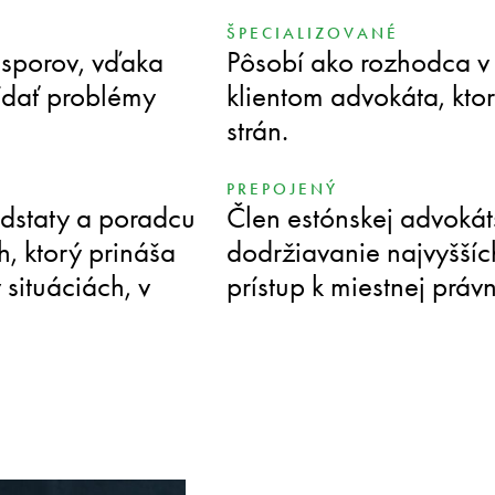
ŠPECIALIZOVANÉ
h sporov, vďaka
Pôsobí ako rozhodca 
ídať problémy
klientom advokáta, kto
strán.
PREPOJENÝ
dstaty a poradcu
Člen estónskej advokát
h, ktorý prináša
dodržiavanie najvyššíc
 situáciách, v
prístup k miestnej práv