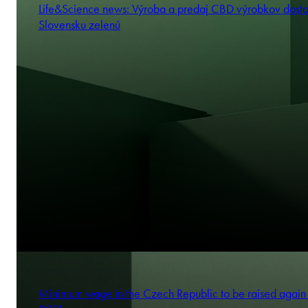
Life&Science news: Výroba a predaj CBD výrobkov dosta
Slovensku zelenú
Minimum wage in the Czech Republic to be raised again 