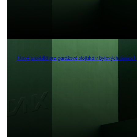
Nové pravidlá pre garážové stojiská v bytových domoch