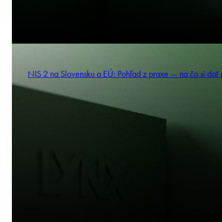
NIS 2 na Slovensku a EÚ: Pohľad z praxe — na čo si dať