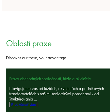
Oblasti praxe
Discover our focus, your advantage.
Právo obchodných spoločností, fúzie a akvizície
Navigujeme vás pri fúziách, akvizíciách a podnikových
transformáciách s našimi seniorskými poradcami - od
štruktúrovania ...
Preskúmať viac