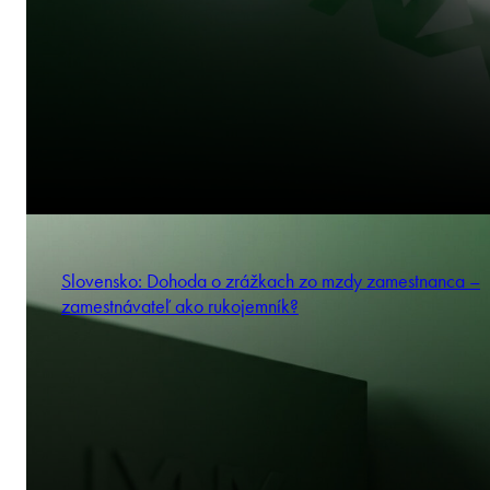
Slovensko: Dohoda o zrážkach zo mzdy zamestnanca –
zamestnávateľ ako rukojemník?