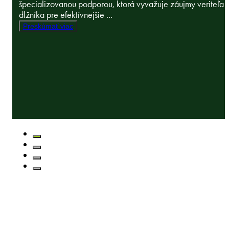
špecializovanou podporou, ktorá vyvažuje záujmy veriteľa 
dlžníka pre efektívnejšie ...
Preskúmať viac