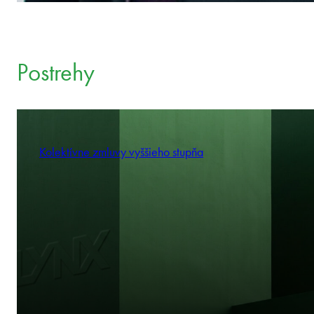
Postrehy
Kolektívne zmluvy vyššieho stupňa