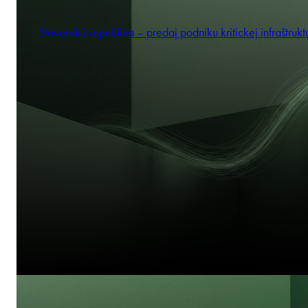
Slovenská republika – predaj podniku kritickej infraštrukt