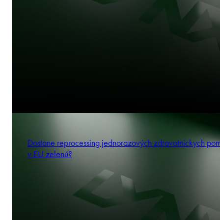
Dostane reprocessing jednorazových zdravotníckych po
v EU zelenú?