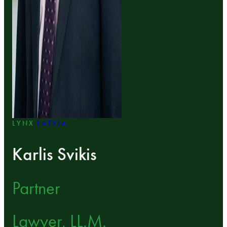
LYNX
LATVIA
Karlis Svikis
Partner
Lawyer, LL.M.