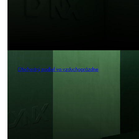
Obchodný podiel vo vzduchoprázdne