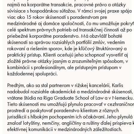
najmä na korporátne transakcie, pracovné právo a otázky
súvisiace s hospodárskou súťažou. V rámci svojej praxe spája
viac ako 15 rokov skúseností s poradenstvom pre
medzinárodné aj domáce spoločnosti, čo mu umožňuje pokryť
celé spektrum právnych potrieb od transakčnej činnosti až po
priebežné korporátne poradenstvo. Má obzvlášť bohaté
skúsenosti so správou rozsiahlych portfólií zmlúv, vedením
rokovaní a riešením sporov, kde je kľúčový štruktúrovaný a
praktický prístup. Klienti oceňujú jeho schopnosť vysvetliť aj
zložité právne otázky jasným a zrozumiteľným spôsobom, v
kombinácii s profesionálnym, ale prístupným prístupom v
každodennej spolupráci.
Predtým, ako sa stal partnerom v rižskej kancelárii, Karlis
nadobudol rozsiahle akademické a medzinárodné skúsenosti,
vrátane štúdia na Riga Graduate School of Law a v Nemecku.
Tieto skúsenosti mu umožňujú plynulo pracovať v cezhranično
prostredí a poskytovať poradenstvo klientom z rôznych
jurisdikcií s hlbokým pochopením ich očakávaní. Jeho plynulá
znalosť lotyštiny, nemčiny, angličtiny a ruštiny ďalej prispieva 
efektívnej komunikácii v medzinárodných záležitostiach.