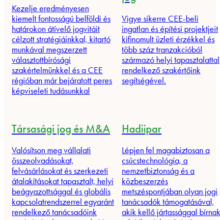
Kezelje eredményesen
kiemelt fontosságú belföldi és
Vigye sikerre CEE-beli
határokon átívelő jogvitáit
ingatlan és építési projektjeit
célzott stratégiáinkkal, kitartó
kifinomult üzleti érzékkel és
munkával megszerzett
több száz tranzakcióból
választottbírósági
származó helyi tapasztalattal
szakértelmünkkel és a CEE
rendelkező szakértőink
régióban már bejáratott peres
segítségével.
képviseleti tudásunkkal
Társasági jog és M&A
Hadiipar
Valósítson meg vállalati
Lépjen fel magabiztosan a
összeolvadásokat,
csúcstechnológia, a
felvásárlásokat és szerkezeti
nemzetbiztonság és a
átalakításokat tapasztalt, helyi
közbeszerzés
beágyazottsággal és globális
metszéspontjában olyan jogi
kapcsolatrendszerrel egyaránt
tanácsadók támogatásával,
rendelkező tanácsadóink
akik kellő jártassággal bírna