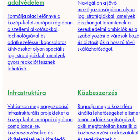
adatvédelem
Navigáljon a jövő
mezőgazdaságában olyan
Formálja piaci előnnyé a
jogi stratégiákkal, amelyek
közép-kelet-európai régióban
összhangot teremtenek a
a szellemi alkotásokkal,
kereskedelmi ambíciók és a
technológiával és
szabályozási elvárások közöt
adatkezeléssel kapcsolatos
és biztosítják a hosszú távú
kihívásokat olyan speciális
skálázhatóságot.
jogi stratégiákkal, amelyek
gyors reakciót tesznek
lehetővé.
Infrastruktúra
Közbeszerzés
Valósítson meg nagyszabású
Ragadja meg a közszféra
infrastrukturális projekteket a
kínálta lehetőségeket elismer
közép-kelet-európai régióban
tanácsadóink segítségével,
compliance-re,
akik megfontoltan kezelik a
közbeszerzésekre és
közbeszerzési kockázatokat
kivitelezésekre is kiterjedő
és segédkeznek a