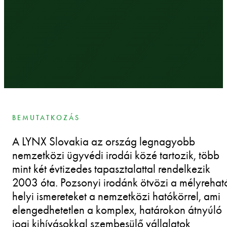
BEMUTATKOZÁS
A LYNX Slovakia az ország legnagyobb
nemzetközi ügyvédi irodái közé tartozik, több
mint két évtizedes tapasztalattal rendelkezik
2003 óta. Pozsonyi irodánk ötvözi a mélyrehat
helyi ismereteket a nemzetközi hatókörrel, ami
elengedhetetlen a komplex, határokon átnyúló
jogi kihívásokkal szembesülő vállalatok