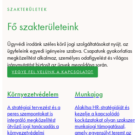
SZAKTERÜLETEK
Fő szakterületeink
Ügyvédi irodánk széles körű jogi szolgáltatásokat nyújt, az
ügyfeleink egyedi igényeire szabva. Csapatunk gyakorlatias
megközelítést alkalmaz, személyes odafigyelést és világos
iránymutatást biztosít az ügyek megoldása során.
VEGYE FEL VELÜNK A KAPCSOLATOT
Környezetvédelem
Munkajog
A stratégiai tervezést és a
Alakítsa HR-stratégiáját és
peres szempontokat is
kezelje a kapcsolódó
integráló megközelítést
kockázatokat olyan szakszer
ötvöző jogi tanácsadás a
munkajogi támogatással,
környezetvédelmi
amely egyensúlyt teremt az