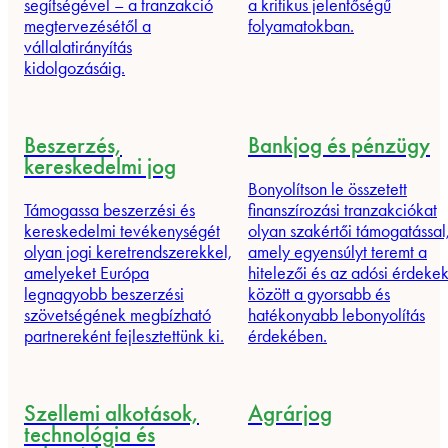
segítségével – a tranzakció
a kritikus jelentőségű
megtervezésétől a
folyamatokban.
vállalatirányítás
kidolgozásáig.
Beszerzés,
Bankjog és pénzügy
kereskedelmi jog
Bonyolítson le összetett
Támogassa beszerzési és
finanszírozási tranzakciókat
kereskedelmi tevékenységét
olyan szakértői támogatással
olyan jogi keretrendszerekkel,
amely egyensúlyt teremt a
amelyeket Európa
hitelezői és az adósi érdeke
legnagyobb beszerzési
között a gyorsabb és
szövetségének megbízható
hatékonyabb lebonyolítás
partnereként fejlesztettünk ki.
érdekében.
Szellemi alkotások,
Agrárjog
technológia és