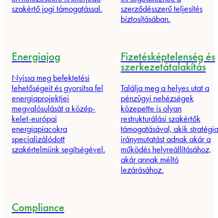
szakértő jogi támogatással.
szerződésszerű teljesítés
biztosításában.
Energiajog
Fizetésképtelenség és
szerkezetátalakítás
Nyissa meg befektetési
lehetőségeit és gyorsítsa fel
Találja meg a helyes utat a
energiaprojektjei
pénzügyi nehézségek
megvalósulását a közép-
közepette is olyan
kelet-európai
restrukturálási szakértők
energiapiacokra
támogatásával, akik stratégia
specializálódott
iránymutatást adnak akár a
szakértelmünk segítségével.
működés helyreállításához,
akár annak méltó
lezárásához.
Compliance