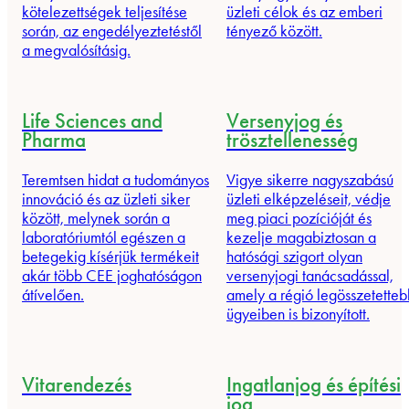
kötelezettségek teljesítése
üzleti célok és az emberi
során, az engedélyeztetéstől
tényező között.
a megvalósításig.
Life Sciences and
Versenyjog és
Pharma
trösztellenesség
Teremtsen hidat a tudományos
Vigye sikerre nagyszabású
innováció és az üzleti siker
üzleti elképzeléseit, védje
között, melynek során a
meg piaci pozícióját és
laboratóriumtól egészen a
kezelje magabiztosan a
betegekig kísérjük termékeit
hatósági szigort olyan
akár több CEE joghatóságon
versenyjogi tanácsadással,
átívelően.
amely a régió legösszetetteb
ügyeiben is bizonyított.
Vitarendezés
Ingatlanjog és építési
jog