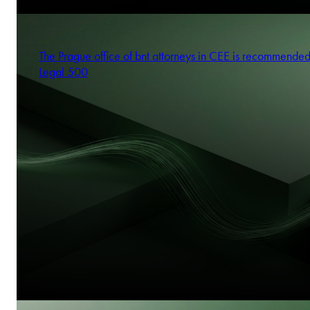
The Prague office of bnt attorneys in CEE is recommende
Legal 500