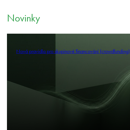
Novinky
Nová pravidla pro skupinové financování (crowdfunding)