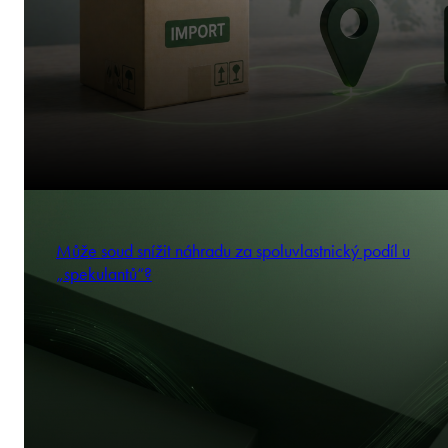
Může soud snížit náhradu za spoluvlastnický podíl u
„spekulantů“?