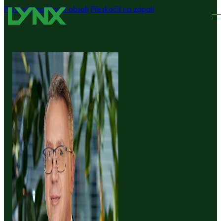
Přeskočit na hlavní obsah
Přeskočit na zápatí