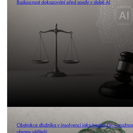
Budoucnost dokazování před soudy v době AI
Obstrukce dlužníka v insolvenci jako trestný čin – možnos
obrany věřitelů