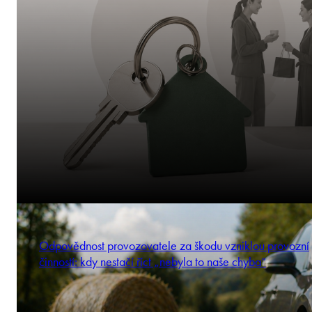
Odpovědnost provozovatele za škodu vzniklou provozní
činností: kdy nestačí říct „nebyla to naše chyba“