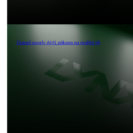
Dopad novely AML zákona na realitní trh