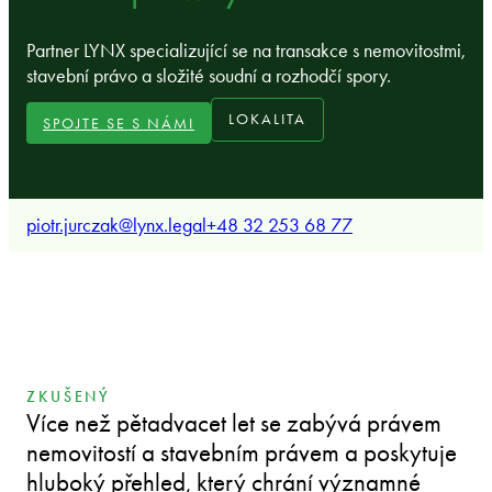
Partner LYNX specializující se na transakce s nemovitostmi,
stavební právo a složité soudní a rozhodčí spory.
LOKALITA
SPOJTE SE S NÁMI
piotr.jurczak@lynx.legal
+48 32 253 68 77
ZKUŠENÝ
Více než pětadvacet let se zabývá právem
nemovitostí a stavebním právem a poskytuje
hluboký přehled, který chrání významné