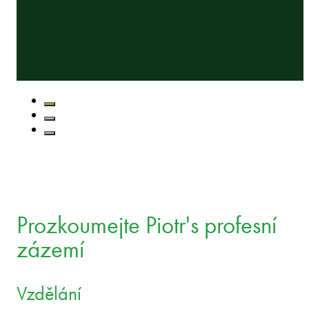
Prozkoumejte Piotr's profesní
zázemí
Vzdělání