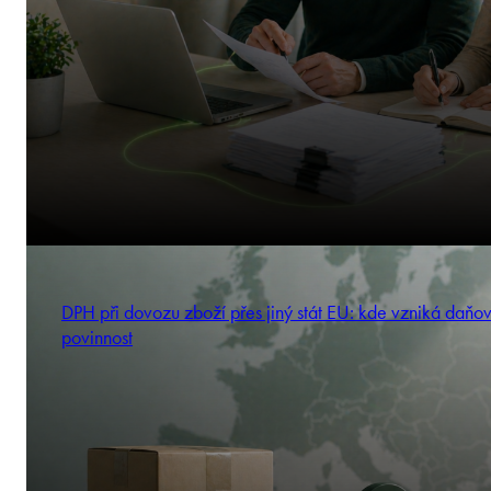
DPH při dovozu zboží přes jiný stát EU: kde vzniká daňo
povinnost