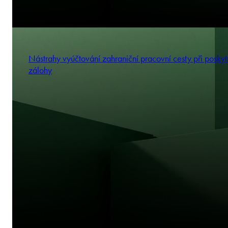
Nástrahy vyúčtování zahraniční pracovní cesty při poskyt
zálohy