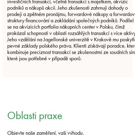
investičních transakcí, včetně transakcí s majetkem, akvizic
podniků a nákupů akcií. Jeho zkušenosti zahrnují dohody o
prodeji a zpětném pronájmu, forwardové nákupy a forwardo
struktury financování a zakládání společných podniků. Podílel
se na akvizicích portfolia nákupních center v Polsku, čímž
prokázal schopnosti v oblasti rozsáhlých transakcí s více aktivy
Jeho vzdělání na Jagellonské univerzitě v Krakově mu poskytl
pevné základy polského práva. Klienti získávají poradce, kte
kombinuje preciznost transakcí se zkušenostmi ze soudních síní
které jsou potřebné v případě sporů.
Oblasti praxe
Objevte naše zaměření, vaši výhodu.