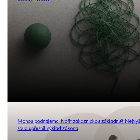
Mohou podnájemci tvořit zákaznickou základnu? Nejvyš
soud upřesnil výklad zákona