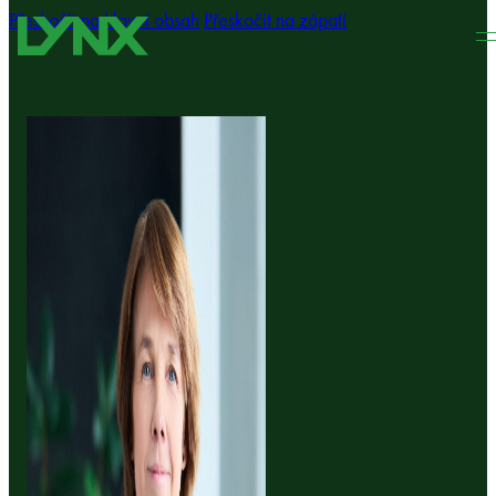
Přeskočit na hlavní obsah
Přeskočit na zápatí