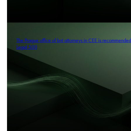
The Prague office of bnt attorneys in CEE is recommende
Legal 500