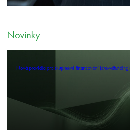
Novinky
Nová pravidla pro skupinové financování (crowdfunding)