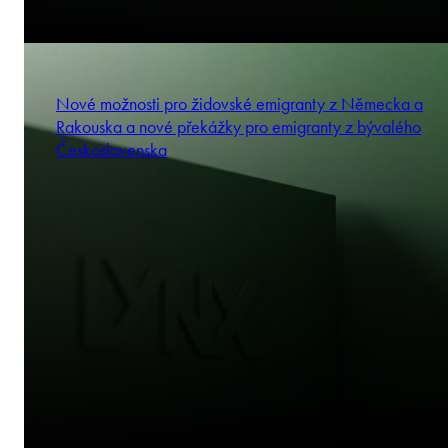
Nové možnosti pro židovské emigranty z Německa a
Rakouska a nové překážky pro emigranty z bývalého
Československa