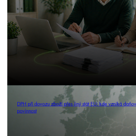
DPH při dovozu zboží přes jiný stát EU: kde vzniká daňo
povinnost