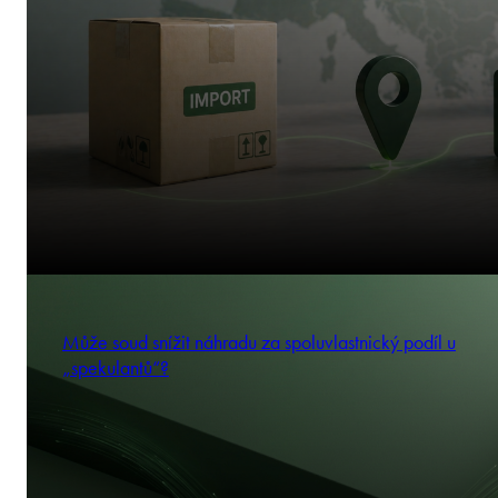
Může soud snížit náhradu za spoluvlastnický podíl u
„spekulantů“?