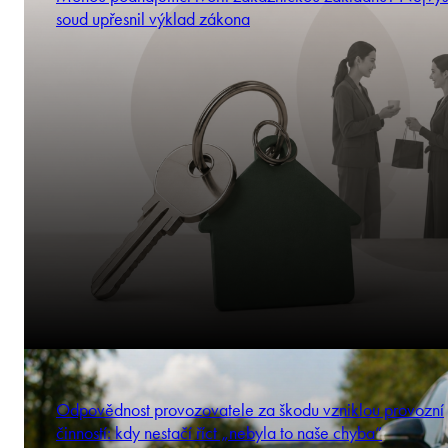
soud upřesnil výklad zákona
Odpovědnost provozovatele za škodu vzniklou provozní
činností: kdy nestačí říct „nebyla to naše chyba“