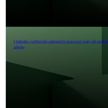
Nástrahy vyúčtování zahraniční pracovní cesty při poskyt
zálohy