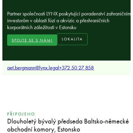
Partner společnosti LYNX poskytující poradenství zahraničním
investorům v oblasti fúzí a akvizic a přeshraničních
korporátních záležitostí v Estonsku
LOKALITA
SPOJTE SE S NÁMI
aet.bergmann@lynx.legal
+372 50 27 858
PŘIPOJENO
Dlouholetý bývalý předseda Baltsko-německé
obchodní komory, Estonsko