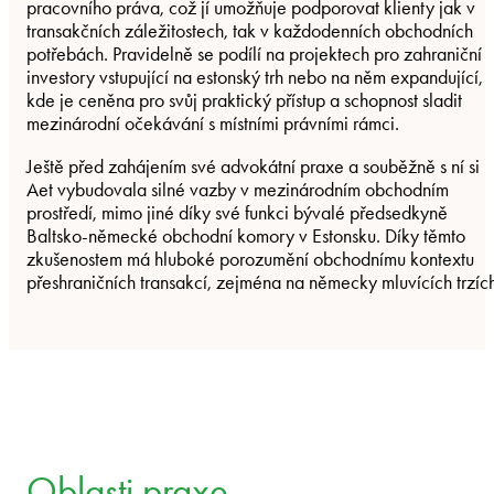
pracovního práva, což jí umožňuje podporovat klienty jak v
transakčních záležitostech, tak v každodenních obchodních
potřebách. Pravidelně se podílí na projektech pro zahraniční
investory vstupující na estonský trh nebo na něm expandující,
kde je ceněna pro svůj praktický přístup a schopnost sladit
mezinárodní očekávání s místními právními rámci.
Ještě před zahájením své advokátní praxe a souběžně s ní si
Aet vybudovala silné vazby v mezinárodním obchodním
prostředí, mimo jiné díky své funkci bývalé předsedkyně
Baltsko-německé obchodní komory v Estonsku. Díky těmto
zkušenostem má hluboké porozumění obchodnímu kontextu
přeshraničních transakcí, zejména na německy mluvících trzíc
Oblasti praxe