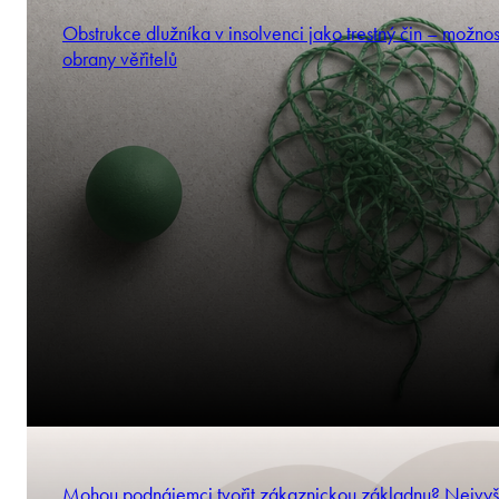
Obstrukce dlužníka v insolvenci jako trestný čin – možnos
obrany věřitelů
Mohou podnájemci tvořit zákaznickou základnu? Nejvyš