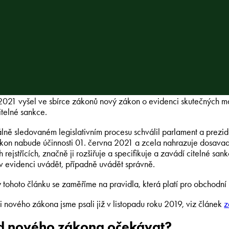
2021 vyšel ve sbírce zákonů nový zákon o evidenci skutečných maji
itelné sankce.
lně sledovaném legislativním procesu schválil parlament a prezid
on nabude účinnosti 01. června 2021 a zcela nahrazuje dosavad
 rejstřících, značně ji rozšiřuje a specifikuje a zavádí citelné s
 v evidenci uvádět, případně uvádět správně.
y tohoto článku se zaměříme na pravidla, která platí pro obchodní
 nového zákona jsme psali již v listopadu roku 2019, viz článek
d nového zákona očekávat?