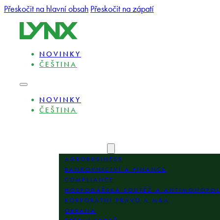
Přeskočit na hlavní obsah
Přeskočit na zápatí
NOVINKY
ČEŠTINA
NOVINKY
ČEŠTINA
O NÁS
ODBORNÍCI
OBLASTI PRAXE
AGROBUSINESS
BANKOVNICTVÍ A FINANCE
COMPLIANCE
HOSPODÁŘSKÁ SOUTĚŽ A ANTIMONOPO
KORPORÁTNÍ PRÁVO A M&A
OBRANA