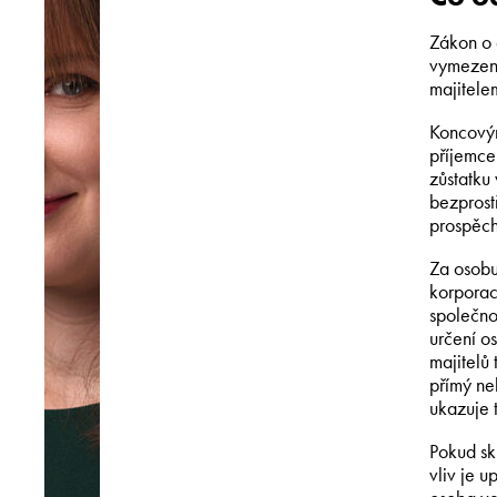
Zákon o 
vymezen 
majitele
Koncovým
příjemce
zůstatku
bezprostř
prospěch
Za osobu
korporac
společno
určení o
majitelů
přímý ne
ukazuje 
Pokud sk
vliv je 