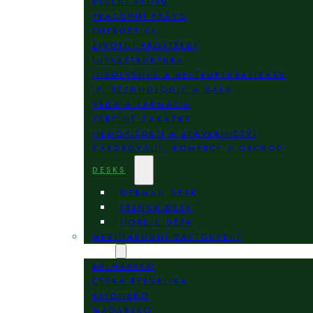
ŘEŠENÍ SPORŮ
PRACOVNÍ PRÁVO
ENERGETIKA
ŽIVOTNÍ PROSTŘEDÍ
INFRASTRUKTURA
INSOLVENCE A RESTRUKTURALIZACE
IP, TECHNOLOGIE A DATA
VĚDA A FARMACIE
VEŘEJNÉ ZAKÁZKY
NEMOVITOSTI A STAVEBNICTVÍ
ZÁSOBOVÁNÍ, KOMERCE A OBCHOD
DESKS
GERMAN DESK
FRENCH DESK
NORDIC DESK
MEZINÁRODNÍ ZASTOUPENÍ
LOKALITY
BULHARSKO
ČESKÁ REPUBLIKA
ESTONSKO
MAĎARSKO