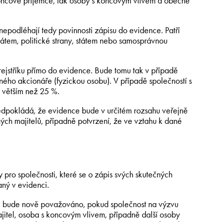
oncové příjemce, tak osoby s koncovým vlivem a obecně
nepodléhají tedy povinnosti zápisu do evidence. Patří
tátem, politické strany, státem nebo samosprávnou
jstříku přímo do evidence. Bude tomu tak v případě
ného akcionáře (fyzickou osobu). V případě společností s
 větším než 25 %.
edpokládá, že evidence bude v určitém rozsahu veřejně
ých majitelů, případně potvrzení, že ve vztahu k dané
pro společnosti, které se o zápis svých skutečných
aný v evidenci.
č, bude nově považováno, pokud společnost na výzvu
ajitel, osoba s koncovým vlivem, případně další osoby