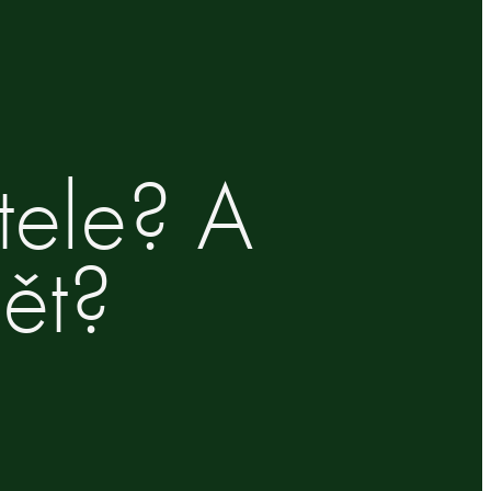
tele? A
ět?