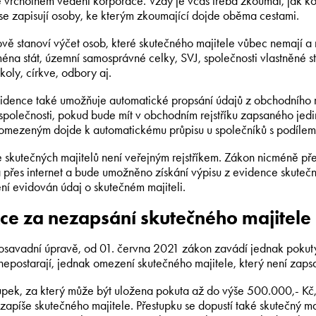
 vrcholném vedení korporace. Vždy je včas třeba zkoumat, jak k
e se zapisují osoby, ke kterým zkoumající dojde oběma cestami.
vě stanoví výčet osob, které skutečného majitele vůbec nemají a 
éna stát, územní samosprávné celky, SVJ, společnosti vlastněné s
koly, církve, odbory aj.
dence také umožňuje automatické propsání údajů z obchodního re
společnosti, pokud bude mít v obchodním rejstříku zapsaného jedi
omezeným dojde k automatickému průpisu u společníků s podílem
 skutečných majitelů není veřejným rejstříkem. Zákon nicméně př
 přes internet a bude umožněno získání výpisu z evidence skutečn
ní evidován údaj o skutečném majiteli.
ce za nezapsání skutečného majitele
osavadní úpravě, od 01. června 2021 zákon zavádí jednak pokuty 
 nepostarají, jednak omezení skutečného majitele, který není zaps
upek, za který může být uložena pokuta až do výše 500.000,- K
zapíše skutečného majitele. Přestupku se dopustí také skutečný m