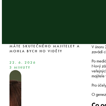
MÁTE SKUTEČNÉHO MAJITELE? A
V únoru 
MOHLA BYCH HO VIDĚT?
zavádí c
Po mediá
22. 6. 2026
Nový zák
3 MINUTY
veřejných
majitele
Pro účel
O genezi
Co o