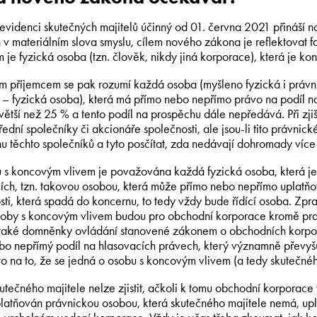
evidenci skutečných majitelů účinný od 01. června 2021 přináší no
v materiálním slova smyslu, cílem nového zákona je reflektovat fak
m je fyzická osoba (tzn. člověk, nikdy jiná korporace), která je
 příjemcem se pak rozumí každá osoba (myšleno fyzická i právn
 – fyzická osoba), která má přímo nebo nepřímo právo na podíl na 
 větší než 25 % a tento podíl na prospěchu dále nepředává. Při z
ední společníky či akcionáře společnosti, ale jsou-li tito právnick
u těchto společníků a tyto posčítat, zda nedávají dohromady více
 s koncovým vlivem je považována každá fyzická osoba, která je
ích, tzn. takovou osobou, která může přímo nebo nepřímo uplatňov
sti, která spadá do koncernu, to tedy vždy bude řídící osoba. Zp
soby s koncovým vlivem budou pro obchodní korporace kromě pra
 také domněnky ovládání stanovené zákonem o obchodních korpora
bo nepřímý podíl na hlasovacích právech, který významně převyšuj
to na to, že se jedná o osobu s koncovým vlivem (a tedy skutečnéh
utečného majitele nelze zjistit, ačkoli k tomu obchodní korporace
uplatňován právnickou osobou, která skutečného majitele nemá, upl