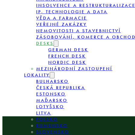
INSOLVENCE A RESTRUKTURALIZAC
IP, TECHNOLOGIE A DATA
VĚDA A FARMACIE
VEŘEJNÉ ZAKÁZKY
NEMOVITOSTI A STAVEBNICTVÍ
ZÁSOBOVÁNÍ, KOMERCE A OBCHO
DESKS
GERMAN DESK
FRENCH DESK
NORDIC DESK
MEZINÁRODNÍ ZASTOUPENÍ
LOKALITY
BULHARSKO
ČESKÁ REPUBLIKA
ESTONSKO
MAĎARSKO
LOTYŠSKO
LITVA
POLSKO
RUMUNSKO
SLOVENSKO