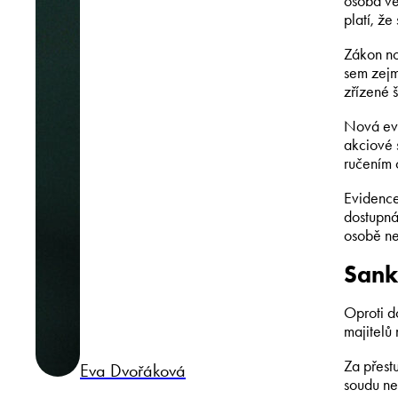
osoba ve
platí, ž
Zákon no
sem zejm
zřízené š
Nová evi
akciové 
ručením 
Evidence
dostupná
osobě ne
Sank
Oproti d
majitelů
Za přest
Eva Dvořáková
soudu ne