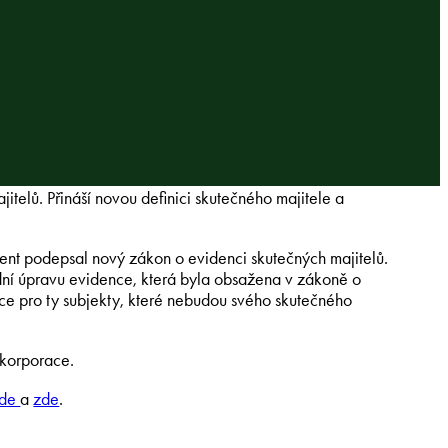
telů. Přináší novou definici skutečného majitele a
ent podepsal nový zákon o evidenci skutečných majitelů.
ní úpravu evidence, která byla obsažena v zákoně o
ankce pro ty subjekty, které nebudou svého skutečného
 korporace.
zde
a
zde
.