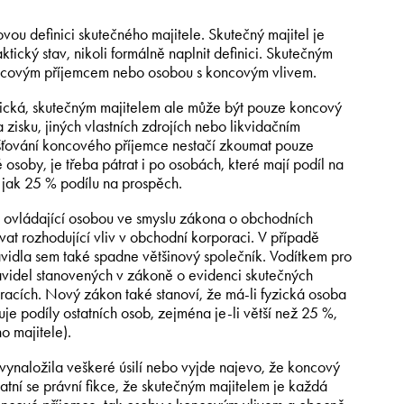
vou definici skutečného majitele. Skutečný majitel je
tický stav, nikoli formálně naplnit definici. Skutečným
 koncovým příjemcem nebo osobou s koncovým vlivem.
ická, skutečným majitelem ale může být pouze koncový
zisku, jiných vlastních zdrojích nebo likvidačním
jišťování koncového příjemce nestačí zkoumat pouze
é osoby, je třeba pátrat i po osobách, které mají podíl na
 jak 25 % podílu na prospěch.
 ovládající osobou ve smyslu zákona o obchodních
at rozhodující vliv v obchodní korporaci. V případě
ravidla sem také spadne většinový společník. Vodítkem pro
videl stanovených v zákoně o evidenci skutečných
cích. Nový zákon také stanoví, že má-li fyzická osoba
e podíly ostatních osob, zejména je-li větší než 25 %,
o majitele).
 vynaložila veškeré úsilí nebo vyjde najevo, že koncový
atní se právní fikce, že skutečným majitelem je každá