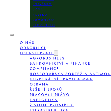
LOTYŠSKO
LITVA
POLSKO
RUMUNSKO
SLOVENSKO
O NÁS
ODBORNÍCI
OBLASTI PRAXE
AGROBUSINESS
BANKOVNICTVÍ A FINANCE
COMPLIANCE
HOSPODÁŘSKÁ SOUTĚŽ A ANTIMO
KORPORÁTNÍ PRÁVO A M&A
OBRANA
ŘEŠENÍ SPORŮ
PRACOVNÍ PRÁVO
ENERGETIKA
ŽIVOTNÍ PROSTŘEDÍ
INFRASTRUKTURA