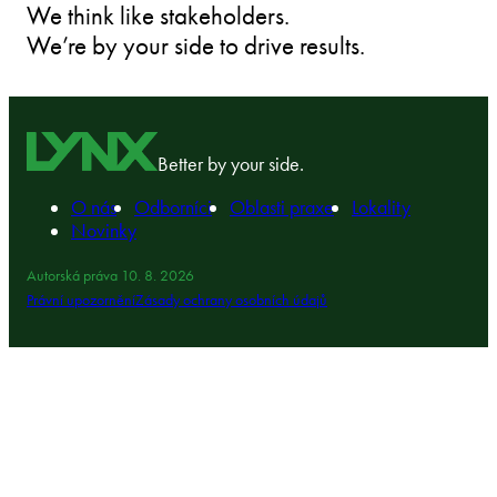
We think like stakeholders.
We’re by your side to drive results.
Better by your side.
O nás
Odborníci
Oblasti praxe
Lokality
Novinky
Autorská práva 10. 8. 2026
Právní upozornění
Zásady ochrany osobních údajů