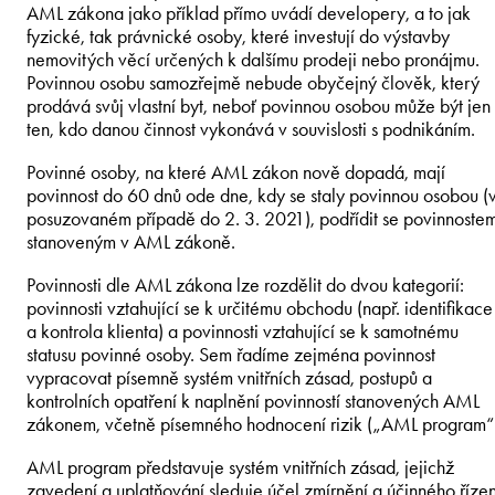
AML zákona jako příklad přímo uvádí developery, a to jak
fyzické, tak právnické osoby, které investují do výstavby
nemovitých věcí určených k dalšímu prodeji nebo pronájmu.
Povinnou osobu samozřejmě nebude obyčejný člověk, který
prodává svůj vlastní byt, neboť povinnou osobou může být jen
ten, kdo danou činnost vykonává v souvislosti s podnikáním.
Povinné osoby, na které AML zákon nově dopadá, mají
povinnost do 60 dnů ode dne, kdy se staly povinnou osobou (
posuzovaném případě do 2. 3. 2021), podřídit se povinnoste
stanoveným v AML zákoně.
Povinnosti dle AML zákona lze rozdělit do dvou kategorií:
povinnosti vztahující se k určitému obchodu (např. identifikace
a kontrola klienta) a povinnosti vztahující se k samotnému
statusu povinné osoby. Sem řadíme zejména povinnost
vypracovat písemně systém vnitřních zásad, postupů a
kontrolních opatření k naplnění povinností stanovených AML
zákonem, včetně písemného hodnocení rizik („AML program“
AML program představuje systém vnitřních zásad, jejichž
zavedení a uplatňování sleduje účel zmírnění a účinného řízen