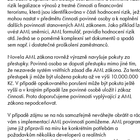
rizik legalizace výnosů z trestné činnosti a financování
terorismu, která jsou identifikována v části hodnocení rizik, jež
mohou nastat v předmětu činnosti povinné osoby a k naplnění
dalších povinností stanovených AML zákonem. Jako příklad lz
uvést AML směrnici, AML formulář, pravidla hodnocení rizik
atd. Jedná se o poměrně komplexní set dokumentů a spadá
sem např. i dostatečné proškolení zaměstnanců.
Novela AML zákona rovněž výrazně navyšuje pokuty za
přestupky. Povinná osoba se dopustí přestupku mimo jiné tím,
že nezavede systém vnitřních zásad dle AML zákona. Za tent
přestupek ji může být uložena pokuta až ve výši 10.000.000
Kč. V případě opakovaného porušení může být pokuta ještě
vyšší a v krajním případě lze povinné osobě uložit i zákaz
činnosti. Proto doporučujeme povinnosti vyplývající z AML
zákona nepodceňovat.
V případě zájmu se na nás samozřejmě neváhejte obrátit a rád
vám s implementací AML povinností pomůžeme. AML progra
jsme již připravili na míru ke konkrétním potřebám a
požadavkům několika developerů a realitních