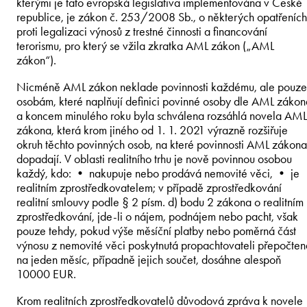
kterými je tato evropská legislativa implementována v České
republice, je zákon č. 253/2008 Sb., o některých opatřeních
proti legalizaci výnosů z trestné činnosti a financování
terorismu, pro který se vžila zkratka AML zákon („AML
zákon“).
Nicméně AML zákon neklade povinnosti každému, ale pouze
osobám, které naplňují definici povinné osoby dle AML zákon
a koncem minulého roku byla schválena rozsáhlá novela AML
zákona, která krom jiného od 1. 1. 2021 výrazně rozšiřuje
okruh těchto povinných osob, na které povinnosti AML zákona
dopadají. V oblasti realitního trhu je nově povinnou osobou
každý, kdo: • nakupuje nebo prodává nemovité věci, • je
realitním zprostředkovatelem; v případě zprostředkování
realitní smlouvy podle § 2 písm. d) bodu 2 zákona o realitním
zprostředkování, jde-li o nájem, podnájem nebo pacht, však
pouze tehdy, pokud výše měsíční platby nebo poměrná část
výnosu z nemovité věci poskytnutá propachtovateli přepočten
na jeden měsíc, případně jejich součet, dosáhne alespoň
10000 EUR.
Krom realitních zprostředkovatelů důvodová zpráva k novele