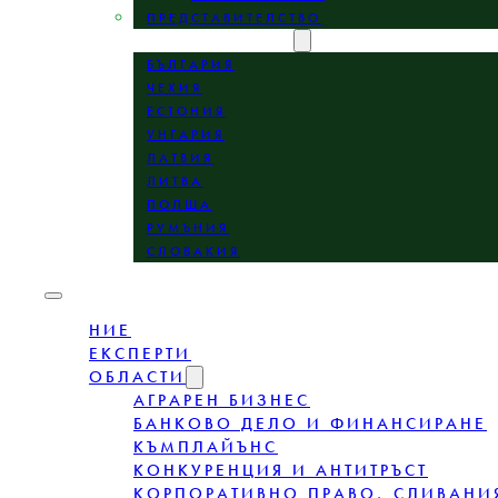
ПРЕДСТАВИТЕЛСТВО
МЕСТОПОЛОЖЕНИЕ
БЪЛГАРИЯ
ЧЕХИЯ
ЕСТОНИЯ
УНГАРИЯ
ЛАТВИЯ
ЛИТВА
ПОЛША
РУМЪНИЯ
СЛОВАКИЯ
НИЕ
ЕКСПЕРТИ
ОБЛАСТИ
АГРАРЕН БИЗНЕС
БАНКОВО ДЕЛО И ФИНАНСИРАНЕ
КЪМПЛАЙЪНС
КОНКУРЕНЦИЯ И АНТИТРЪСТ
КОРПОРАТИВНО ПРАВО, СЛИВАНИ