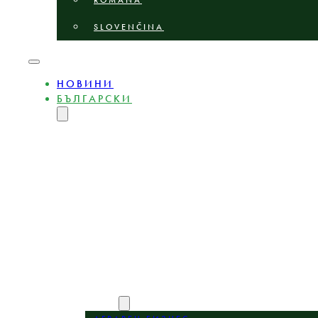
ROMÂNĂ
SLOVENČINA
НОВИНИ
БЪЛГАРСКИ
ENGLISH
MAGYAR
DEUTSCH
POLSKI
ČEŠTINA
LIETUVIŲ
LATVIEŠU
ROMÂNĂ
SLOVENČINA
НИЕ
ЕКСПЕРТИ
ОБЛАСТИ