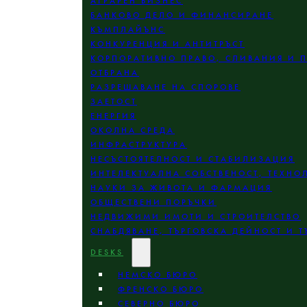
АГРАРЕН БИЗНЕС
БАНКОВО ДЕЛО И ФИНАНСИРАНЕ
КЪМПЛАЙЪНС
КОНКУРЕНЦИЯ И АНТИТРЪСТ
КОРПОРАТИВНО ПРАВО, СЛИВАНИЯ И 
ОТБРАНА
РАЗРЕШАВАНЕ НА СПОРОВЕ
ЗАЕТОСТ
ЕНЕРГИЯ
ОКОЛНА СРЕДА
ИНФРАСТРУКТУРА
НЕСЪСТОЯТЕЛНОСТ И СТАБИЛИЗАЦИЯ
ИНТЕЛЕКТУАЛНА СОБСТВЕНОСТ, ТЕХНО
НАУКИ ЗА ЖИВОТА И ФАРМАЦИЯ
ОБЩЕСТВЕНИ ПОРЪЧКИ
НЕДВИЖИМИ ИМОТИ И СТРОИТЕЛСТВО
СНАБДЯВАНЕ, ТЪРГОВСКА ДЕЙНОСТ И Т
DESKS
НЕМСКО БЮРО
ФРЕНСКО БЮРО
СЕВЕРНО БЮРО