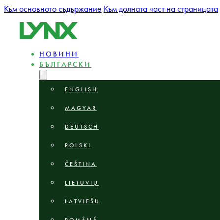
Към основното съдържание
Към долната част на страницата
НОВИНИ
БЪЛГАРСКИ
ENGLISH
MAGYAR
DEUTSCH
POLSKI
ČEŠTINA
LIETUVIŲ
LATVIEŠU