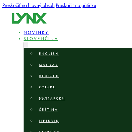
Preskočiť na hlavný obsah
Preskočiť na pätičku
NOVINKY
SLOVENČINA
ENGLISH
MAGYAR
DEUTSCH
POLSKI
БЪЛГАРСКИ
ČEŠTINA
LIETUVIŲ