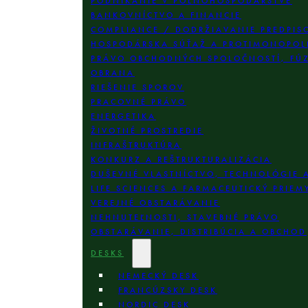
PODNIKANIE V POĽNOHOSPODÁRSTVE
BANKOVNÍCTVO A FINANCIE
COMPLIANCE / DODRŽIAVANIE PREDPIS
HOSPODÁRSKA SÚŤAŽ A PROTIMONOPOL
PRÁVO OBCHODNÝCH SPOLOČNOSTÍ, FÚZI
OBRANA
RIEŠENIE SPOROV
PRACOVNÉ PRÁVO
ENERGETIKA
ŽIVOTNÉ PROSTREDIE
INFRAŠTRUKTÚRA
KONKURZ A REŠTRUKTURALIZÁCIA
DUŠEVNÉ VLASTNÍCTVO, TECHNOLÓGIE 
LIFE SCIENCES A FARMACEUTICKÝ PRIEM
VEREJNÉ OBSTARÁVANIE
NEHNUTEĽNOSTI, STAVEBNÉ PRÁVO
OBSTARÁVANIE, DISTRIBÚCIA A OBCHOD
DESKS
NEMECKÝ DESK
FRANCÚZSKY DESK
NORDIC DESK