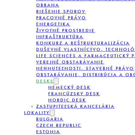
OBRANA
RIEŠENIE SPOROV
PRACOVNÉ PRÁVO
ENERGETIKA
ŽIVOTNÉ PROSTREDIE
INFRAŠTRUKTÚRA
KONKURZ A REŠTRUKTURALIZÁCIA
DUŠEVNÉ VLASTNÍCTVO, TECHNOLÓ
LIFE SCIENCES A FARMACEUTICKÝ 
VEREJNÉ OBSTARÁVANIE
NEHNUTEĽNOSTI, STAVEBNÉ PRÁVO
OBSTARÁVANIE, DISTRIBÚCIA A O
DESKS
NEMECKÝ DESK
FRANCÚZSKY DESK
NORDIC DESK
ZASTUPITEĽSKÁ KANCELÁRIA
LOKALITY
BULGARIA
CZECH REPUBLIC
ESTONIA