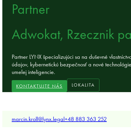
Partner
Adwokat, Rzecznik p
Partner LYNX špecializujúci sa na duševné vlastníctv
údajov, kybernetickú bezpečnosť a nové technológie
umelej inteligencie.
LOKALITA
KONTAKTUJTE NÁS
marcin.kroll@lynx.legal
+48 883 363 252