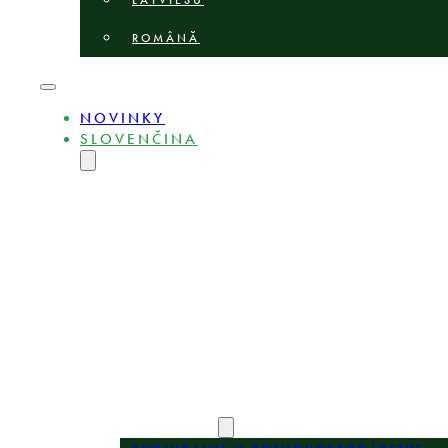
LATVIEŠU
ROMÂNĂ
NOVINKY
SLOVENČINA
ENGLISH
MAGYAR
DEUTSCH
POLSKI
БЪЛГАРСКИ
ČEŠTINA
LIETUVIŲ
LATVIEŠU
ROMÂNĂ
O STRÁNKE
EXPERTI
OBLASTI PRAXE