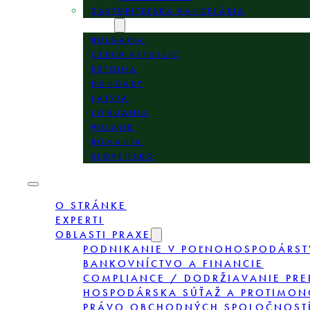
ZASTUPITEĽSKÁ KANCELÁRIA
LOKALITY
BULGARIA
CZECH REPUBLIC
ESTONIA
HUNGARY
LATVIA
LITHUANIA
POLAND
ROMANIA
SLOVENSKO
O STRÁNKE
EXPERTI
OBLASTI PRAXE
PODNIKANIE V POĽNOHOSPODÁRST
BANKOVNÍCTVO A FINANCIE
COMPLIANCE / DODRŽIAVANIE PRE
HOSPODÁRSKA SÚŤAŽ A PROTIMON
PRÁVO OBCHODNÝCH SPOLOČNOSTÍ,