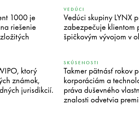
VEDÚCI
ent 1000 je
Vedúci skupiny LYNX pre
na riešenie
zabezpečuje klientom pr
zložitých
špičkovým vývojom v ob
SKÚSENOSTI
WIPO, ktorý
Takmer pätnásť rokov 
ých známok,
korporáciám a technol
ných jurisdikcií.
práva duševného vlastn
znalosti odvetvia premi