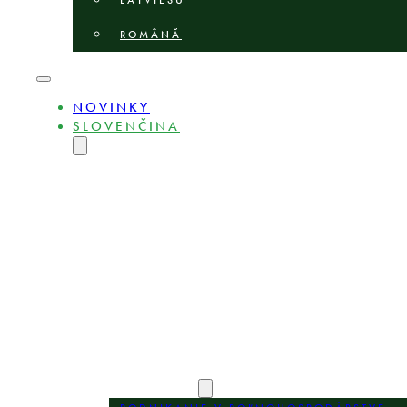
LATVIEŠU
ROMÂNĂ
NOVINKY
SLOVENČINA
ENGLISH
MAGYAR
DEUTSCH
POLSKI
БЪЛГАРСКИ
ČEŠTINA
LIETUVIŲ
LATVIEŠU
ROMÂNĂ
O STRÁNKE
EXPERTI
OBLASTI PRAXE