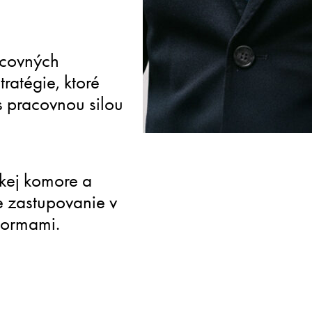
ŠPECIALIZOVANÉ
Hlboké odborné znalost
acovných
vysielania zamestnanco
ratégie, ktoré
zabezpečujú bezproblé
s pracovnou silou
spoločnosti expandujúc
skej komore a
e zastupovanie v
normami.