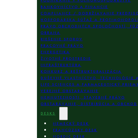
PODNIKANIE V POĽNOHOSPODÁRSTVE
BANKOVNÍCTVO A FINANCIE
COMPLIANCE / DODRŽIAVANIE PREDPIS
HOSPODÁRSKA SÚŤAŽ A PROTIMONOPOL
PRÁVO OBCHODNÝCH SPOLOČNOSTÍ, FÚZI
OBRANA
RIEŠENIE SPOROV
PRACOVNÉ PRÁVO
ENERGETIKA
ŽIVOTNÉ PROSTREDIE
INFRAŠTRUKTÚRA
KONKURZ A REŠTRUKTURALIZÁCIA
DUŠEVNÉ VLASTNÍCTVO, TECHNOLÓGIE 
LIFE SCIENCES A FARMACEUTICKÝ PRIEM
VEREJNÉ OBSTARÁVANIE
NEHNUTEĽNOSTI, STAVEBNÉ PRÁVO
OBSTARÁVANIE, DISTRIBÚCIA A OBCHOD
DESKS
NEMECKÝ DESK
FRANCÚZSKY DESK
NORDIC DESK