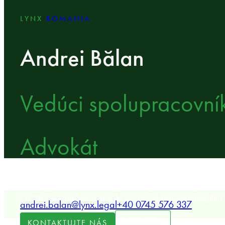
LYNX
ROMANIA
Andrei Bălan
Vedúci spolupracovní
Advokát
Senior právnička LYNX špecializujúca sa na pracov
GDPR, podnikové transakcie a cezhraničnú mobilitu p
andrei.balan@lynx.legal
+40 0745 576 337
LOKALITA
KONTAKTUJTE NÁS