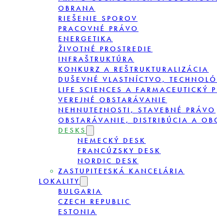
OBRANA
RIEŠENIE SPOROV
PRACOVNÉ PRÁVO
ENERGETIKA
ŽIVOTNÉ PROSTREDIE
INFRAŠTRUKTÚRA
KONKURZ A REŠTRUKTURALIZÁCIA
DUŠEVNÉ VLASTNÍCTVO, TECHNOLÓ
LIFE SCIENCES A FARMACEUTICKÝ 
VEREJNÉ OBSTARÁVANIE
NEHNUTEĽNOSTI, STAVEBNÉ PRÁVO
OBSTARÁVANIE, DISTRIBÚCIA A O
DESKS
NEMECKÝ DESK
FRANCÚZSKY DESK
NORDIC DESK
ZASTUPITEĽSKÁ KANCELÁRIA
LOKALITY
BULGARIA
CZECH REPUBLIC
ESTONIA