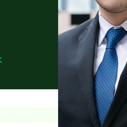
k
né právo, dodržiavanie
racovnej sily.