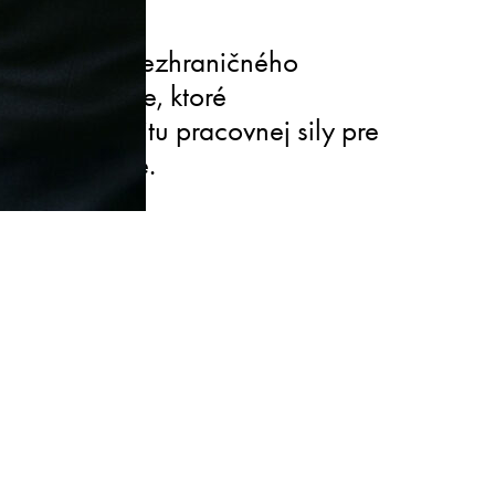
i v oblasti cezhraničného
v a imigrácie, ktoré
movú mobilitu pracovnej sily pre
e za hranice.