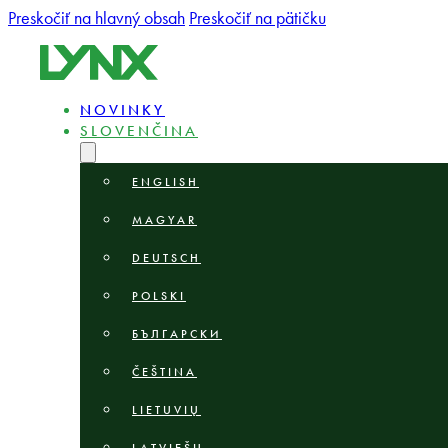
Preskočiť na hlavný obsah
Preskočiť na pätičku
NOVINKY
SLOVENČINA
ENGLISH
MAGYAR
DEUTSCH
POLSKI
БЪЛГАРСКИ
ČEŠTINA
LIETUVIŲ