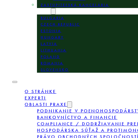
ZASTUPITEĽSKÁ KANCELÁRIA
LOKALITY
BULGARIA
CZECH REPUBLIC
ESTONIA
HUNGARY
LATVIA
LITHUANIA
POLAND
ROMANIA
SLOVENSKO
O STRÁNKE
EXPERTI
OBLASTI PRAXE
PODNIKANIE V POĽNOHOSPODÁRST
BANKOVNÍCTVO A FINANCIE
COMPLIANCE / DODRŽIAVANIE PRE
HOSPODÁRSKA SÚŤAŽ A PROTIMON
PRÁVO OBCHODNÝCH SPOLOČNOSTÍ,