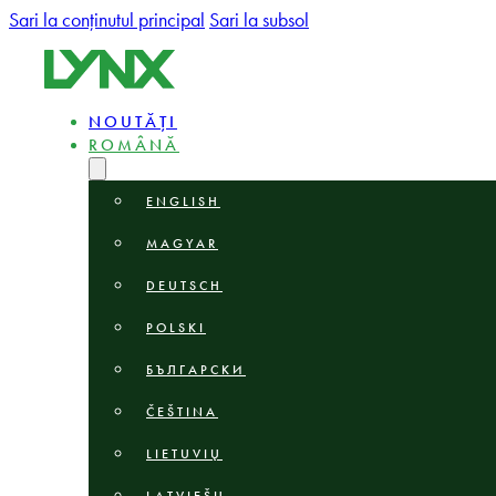
Sari la conținutul principal
Sari la subsol
NOUTĂȚI
ROMÂNĂ
ENGLISH
MAGYAR
DEUTSCH
POLSKI
БЪЛГАРСКИ
ČEŠTINA
LIETUVIŲ