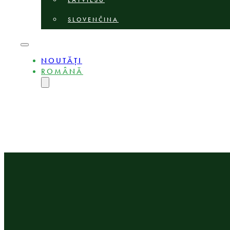
LATVIEŠU
SLOVENČINA
NOUTĂȚI
ROMÂNĂ
ENGLISH
MAGYAR
DEUTSCH
POLSKI
БЪЛГАРСКИ
ČEŠTINA
LIETUVIŲ
LATVIEŠU
SLOVENČINA
Lituania