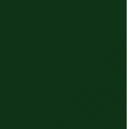
A • CZECH REPUBLIC • ESTONIA • HUNGARY •