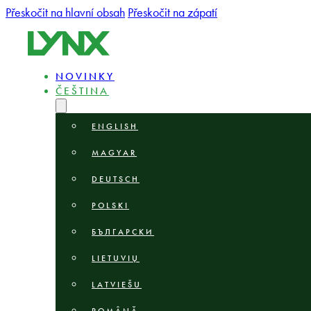
Přeskočit na hlavní obsah
Přeskočit na zápatí
NOVINKY
ČEŠTINA
ENGLISH
MAGYAR
DEUTSCH
POLSKI
БЪЛГАРСКИ
LIETUVIŲ
LATVIEŠU