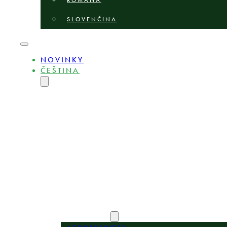
ROMÂNĂ
SLOVENČINA
NOVINKY
ČEŠTINA
ENGLISH
MAGYAR
DEUTSCH
POLSKI
БЪЛГАРСКИ
LIETUVIŲ
LATVIEŠU
ROMÂNĂ
SLOVENČINA
O NÁS
ODBORNÍCI
OBLASTI PRAXE