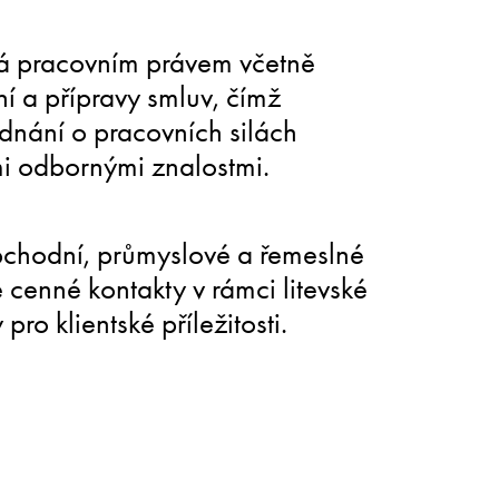
vá pracovním právem včetně
í a přípravy smluv, čímž
jednání o pracovních silách
i odbornými znalostmi.
obchodní, průmyslové a řemeslné
 cenné kontakty v rámci litevské
ro klientské příležitosti.