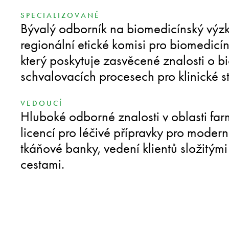
SPECIALIZOVANÉ
Bývalý odborník na biomedicínský výzk
regionální etické komisi pro biomedicí
který poskytuje zasvěcené znalosti o b
schvalovacích procesech pro klinické s
VEDOUCÍ
Hluboké odborné znalosti v oblasti fa
licencí pro léčivé přípravky pro moderní
tkáňové banky, vedení klientů složitým
cestami.