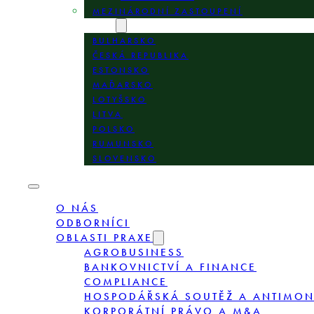
MEZINÁRODNÍ ZASTOUPENÍ
LOKALITY
BULHARSKO
ČESKÁ REPUBLIKA
ESTONSKO
MAĎARSKO
LOTYŠSKO
LITVA
POLSKO
RUMUNSKO
SLOVENSKO
O NÁS
ODBORNÍCI
OBLASTI PRAXE
AGROBUSINESS
BANKOVNICTVÍ A FINANCE
COMPLIANCE
HOSPODÁŘSKÁ SOUTĚŽ A ANTIMO
KORPORÁTNÍ PRÁVO A M&A