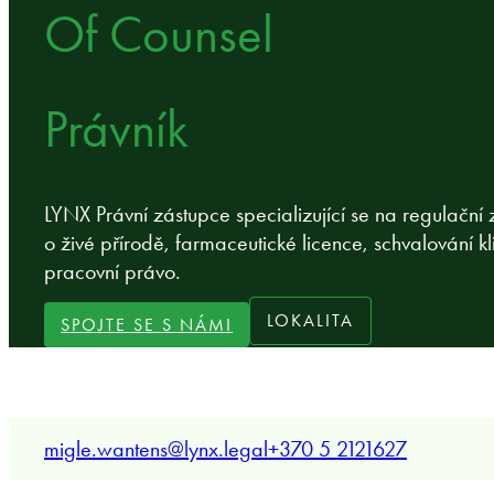
Of Counsel
Právník
LYNX Právní zástupce specializující se na regulační z
o živé přírodě, farmaceutické licence, schvalování kli
pracovní právo.
LOKALITA
SPOJTE SE S NÁMI
migle.wantens@lynx.legal
+370 5 2121627