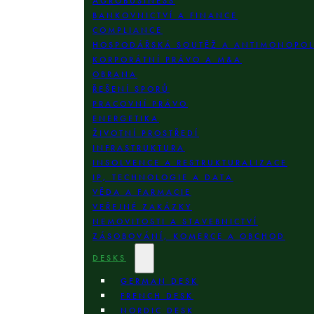
AGROBUSINESS
BANKOVNICTVÍ A FINANCE
COMPLIANCE
HOSPODÁŘSKÁ SOUTĚŽ A ANTIMONOPO
KORPORÁTNÍ PRÁVO A M&A
OBRANA
ŘEŠENÍ SPORŮ
PRACOVNÍ PRÁVO
ENERGETIKA
ŽIVOTNÍ PROSTŘEDÍ
INFRASTRUKTURA
INSOLVENCE A RESTRUKTURALIZACE
IP, TECHNOLOGIE A DATA
VĚDA A FARMACIE
VEŘEJNÉ ZAKÁZKY
NEMOVITOSTI A STAVEBNICTVÍ
ZÁSOBOVÁNÍ, KOMERCE A OBCHOD
DESKS
GERMAN DESK
FRENCH DESK
NORDIC DESK