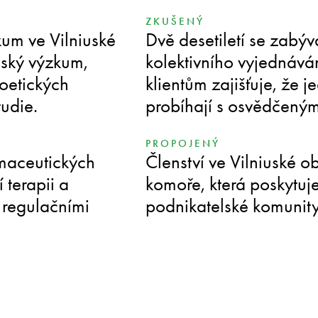
ZKUŠENÝ
um ve Vilniuské
Dvě desetiletí se zabý
nský výzkum,
kolektivního vyjednáván
ioetických
klientům zajišťuje, že 
tudie.
probíhají s osvědčeným
PROPOJENÝ
rmaceutických
Členství ve Vilniuské 
 terapii a
komoře, která poskytuje
i regulačními
podnikatelské komunity p