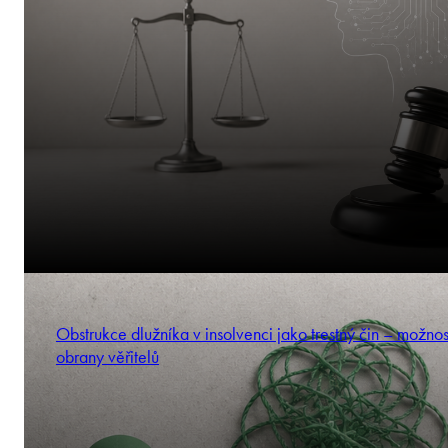
Obstrukce dlužníka v insolvenci jako trestný čin – možnos
obrany věřitelů