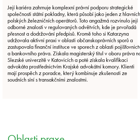
Její kariéra zahrnuje komplexní právní podporu strategické
společnosti státní pokladny, která působí jako jeden z hlavníc
polských železničních operátorů. Toto angažmá rozvinulo její
odborné znalosti v regulovaných odvětvích, kde je prvořadá
přesnost a dodržování předpisů. Kromě toho si Katarzyna
udržovala aktivní praxi v oblasti občanskoprávních sporů a
zastupovala finanční instituce ve sporech z oblasti pojišťovnict
a bankovního práva. Získala magisterský titul v oboru práva n
Slezské univerzitě v Katovicích a poté získala kvalifikaci
advokáta prostřednictvím Krajské advokátní komory. Klienti
mají prospěch z poradce, který kombinuje zkušenosti ze
soudních síní s transakčními znalostmi.
Oblasti praxe