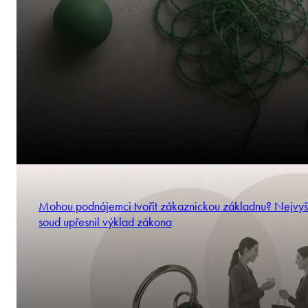
Mohou podnájemci tvořit zákaznickou základnu? Nejvyš
soud upřesnil výklad zákona