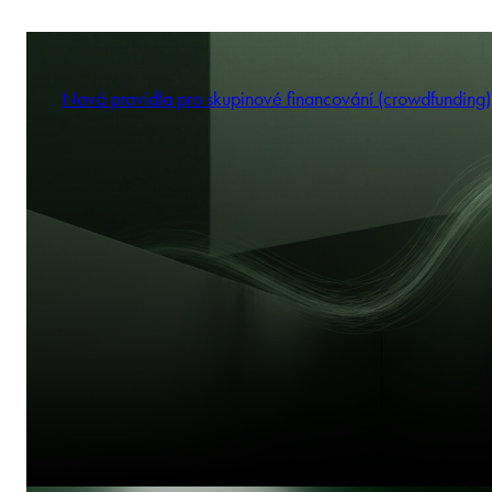
Nová pravidla pro skupinové financování (crowdfunding)