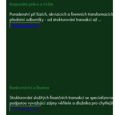
Korporátní právo a M&A
Poradenství při fúzích, akvizicích a firemních transformacích 
předními odborníky - od strukturování transakcí až ...
Prozkoumat více
Bankovnictví a finance
Strukturování složitých finančních transakcí se specializova
podporou vyvažující zájmy věřitele a dlužníka pro chytřejší a
Prozkoumat více