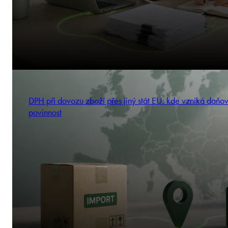
DPH při dovozu zboží přes jiný stát EU: kde vzniká daňo
povinnost