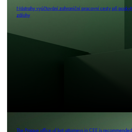
Nástrahy vyúčtování zahraniční pracovní cesty při poskyt
zálohy
The Prague office of bnt attorneys in CEE is recommende