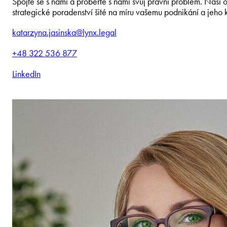
Spojte se s námi a proberte s námi svůj právní problém. Naši
strategické poradenství šité na míru vašemu podnikání a jeho 
katarzyna.jasinska@lynx.legal
+48 322 536 877
LinkedIn