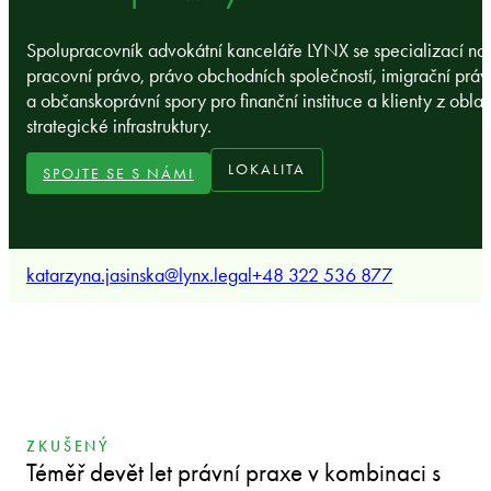
Spolupracovník advokátní kanceláře LYNX se specializací na
pracovní právo, právo obchodních společností, imigrační práv
a občanskoprávní spory pro finanční instituce a klienty z oblas
strategické infrastruktury.
LOKALITA
SPOJTE SE S NÁMI
katarzyna.jasinska@lynx.legal
+48 322 536 877
ZKUŠENÝ
Téměř devět let právní praxe v kombinaci s