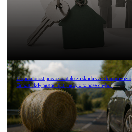
Odpovědnost provozovatele za škodu vzniklou provozní
činností: kdy nestačí říct „nebyla to naše chyba“