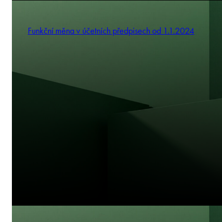
Funkční měna v účetních předpisech od 1.1.2024