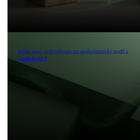
Může soud snížit náhradu za spoluvlastnický podíl u
„spekulantů“?