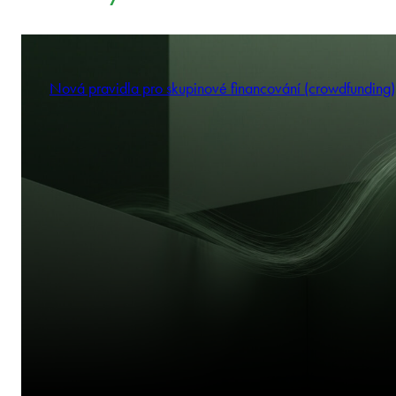
Nová pravidla pro skupinové financování (crowdfunding)