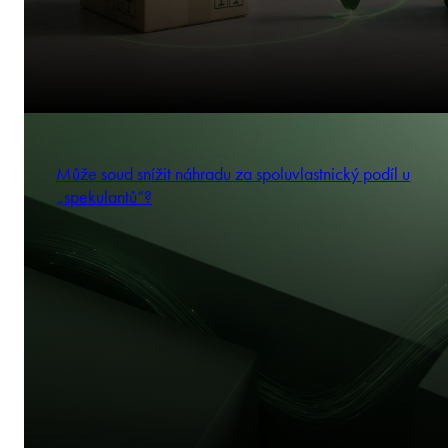
Může soud snížit náhradu za spoluvlastnický podíl u
„spekulantů“?