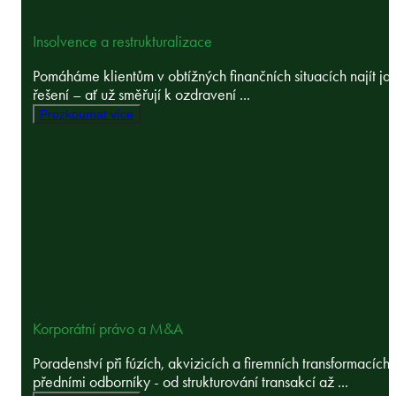
Insolvence a restrukturalizace
Pomáháme klientům v obtížných finančních situacích najít ja
řešení – ať už směřují k ozdravení ...
Prozkoumat více
Korporátní právo a M&A
Poradenství při fúzích, akvizicích a firemních transformacích 
předními odborníky - od strukturování transakcí až ...