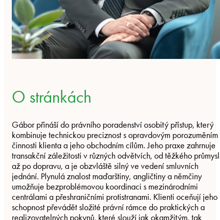
O stránkách
Gábor přináší do právního poradenství osobitý přístup, který
kombinuje technickou preciznost s opravdovým porozuměním
činnosti klienta a jeho obchodním cílům. Jeho praxe zahrnuje
transakční záležitosti v různých odvětvích, od těžkého průmys
až po dopravu, a je obzvláště silný ve vedení smluvních
jednání. Plynulá znalost maďarštiny, angličtiny a němčiny
umožňuje bezproblémovou koordinaci s mezinárodními
centrálami a přeshraničními protistranami. Klienti oceňují jeho
schopnost převádět složité právní rámce do praktických a
realizovatelných pokynů, které slouží jak okamžitým, tak