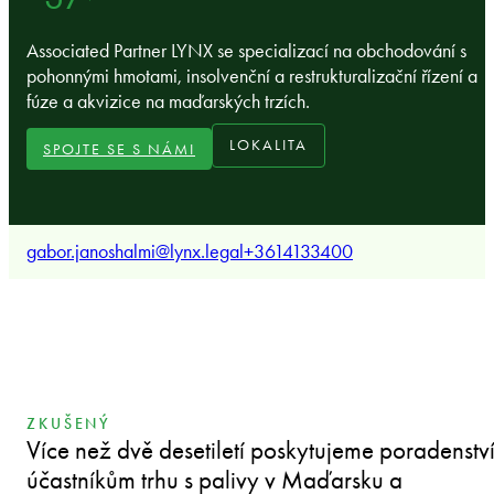
Associated Partner LYNX se specializací na obchodování s
pohonnými hmotami, insolvenční a restrukturalizační řízení a
fúze a akvizice na maďarských trzích.
LOKALITA
SPOJTE SE S NÁMI
gabor.janoshalmi@lynx.legal
+3614133400
ZKUŠENÝ
Více než dvě desetiletí poskytujeme poradenstv
účastníkům trhu s palivy v Maďarsku a