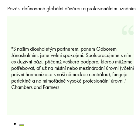
Pověst definovaná globální důvěrou a profesionálním uznáním
"S naším dlouholetým partnerem, panem Gáborem
Jánoshalmim, jsme velmi spokojeni. Spolupracujeme s ním n
exkluzivní bázi, přičemž veškerá podpora, kterou můžeme
potřebovat, ať už na místní nebo mezinárodní úrovni (včetně
právní harmonizace s naší německou centrálou), funguje
perfektně a na mimořádně vysoké profesionální úrovni."
Chambers and Partners