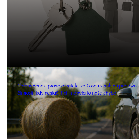
Odpovědnost provozovatele za škodu vzniklou provozní
činností: kdy nestačí říct „nebyla to naše chyba“