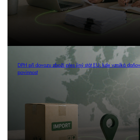
DPH při dovozu zboží přes jiný stát EU: kde vzniká daňo
povinnost