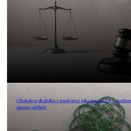
Obstrukce dlužníka v insolvenci jako trestný čin – možnos
obrany věřitelů