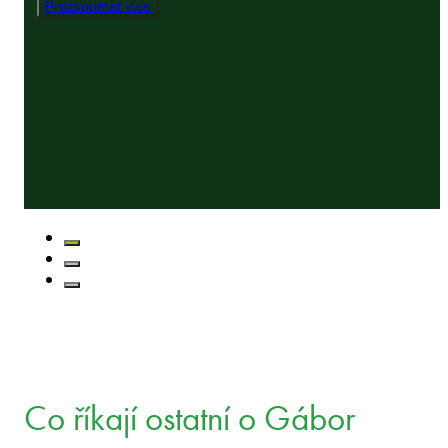
Prozkoumat více
Co říkají ostatní o Gábor