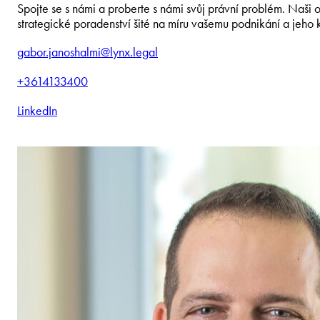
Spojte se s námi a proberte s námi svůj právní problém. Naši
strategické poradenství šité na míru vašemu podnikání a jeho 
gabor.janoshalmi@lynx.legal
+3614133400
LinkedIn