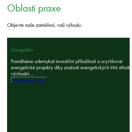
Oblasti praxe
Objevte naše zaměření, vaši výhodu.
Energetika
Pomáháme odemykat investiční příležitosti a urychlovat
energetické projekty díky znalosti energetických trhů střední
východní ...
Prozkoumat více