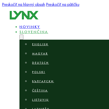
Preskočiť na hlavný obsah
Preskočiť na pätičku
NOVINKY
SLOVENČINA
ENGLISH
MAGYAR
DEUTSCH
POLSKI
БЪЛГАРСКИ
ČEŠTINA
LIETUVIŲ