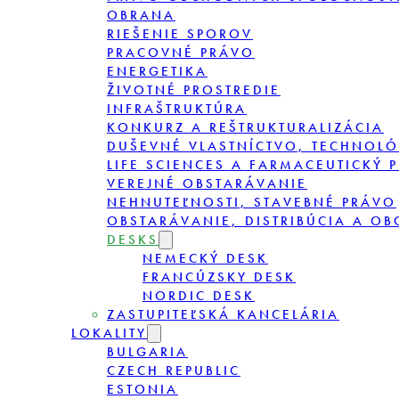
OBRANA
RIEŠENIE SPOROV
PRACOVNÉ PRÁVO
ENERGETIKA
ŽIVOTNÉ PROSTREDIE
INFRAŠTRUKTÚRA
KONKURZ A REŠTRUKTURALIZÁCIA
DUŠEVNÉ VLASTNÍCTVO, TECHNOLÓ
LIFE SCIENCES A FARMACEUTICKÝ 
VEREJNÉ OBSTARÁVANIE
NEHNUTEĽNOSTI, STAVEBNÉ PRÁVO
OBSTARÁVANIE, DISTRIBÚCIA A O
DESKS
NEMECKÝ DESK
FRANCÚZSKY DESK
NORDIC DESK
ZASTUPITEĽSKÁ KANCELÁRIA
LOKALITY
BULGARIA
CZECH REPUBLIC
ESTONIA