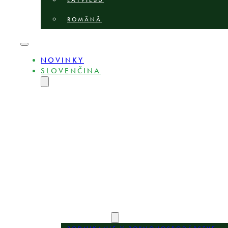
LATVIEŠU
ROMÂNĂ
NOVINKY
SLOVENČINA
ENGLISH
MAGYAR
DEUTSCH
POLSKI
БЪЛГАРСКИ
ČEŠTINA
LIETUVIŲ
LATVIEŠU
ROMÂNĂ
O STRÁNKE
EXPERTI
OBLASTI PRAXE