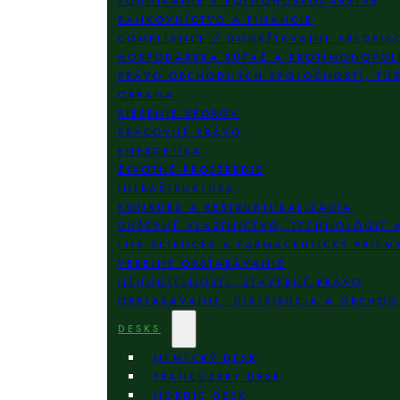
PODNIKANIE V POĽNOHOSPODÁRSTVE
BANKOVNÍCTVO A FINANCIE
COMPLIANCE / DODRŽIAVANIE PREDPIS
HOSPODÁRSKA SÚŤAŽ A PROTIMONOPOL
PRÁVO OBCHODNÝCH SPOLOČNOSTÍ, FÚZI
OBRANA
RIEŠENIE SPOROV
PRACOVNÉ PRÁVO
ENERGETIKA
ŽIVOTNÉ PROSTREDIE
INFRAŠTRUKTÚRA
KONKURZ A REŠTRUKTURALIZÁCIA
DUŠEVNÉ VLASTNÍCTVO, TECHNOLÓGIE 
LIFE SCIENCES A FARMACEUTICKÝ PRIEM
VEREJNÉ OBSTARÁVANIE
NEHNUTEĽNOSTI, STAVEBNÉ PRÁVO
OBSTARÁVANIE, DISTRIBÚCIA A OBCHOD
DESKS
NEMECKÝ DESK
FRANCÚZSKY DESK
NORDIC DESK