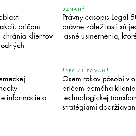
UZNANÝ
oblasti
Právny časopis Legal 50
akcií, pričom
právne záležitosti sú 
 chránia klientov
jasné usmernenia, ktor
chodných
ŠPECIALIZOVANÉ
nemeckej
Osem rokov pôsobí v ob
emecky
pričom pomáha klientom 
e informácie a
technologickej transfo
stratégiami dodržiavan