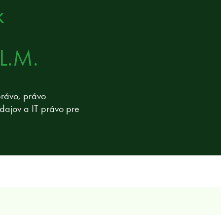
k
LL.M.
právo, právo
údajov a IT právo pre