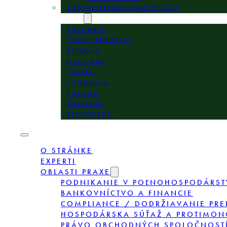
ZASTUPITEĽSKÁ KANCELÁRIA
LOKALITY
BULGARIA
CZECH REPUBLIC
ESTONIA
HUNGARY
LATVIA
LITHUANIA
POLAND
ROMANIA
SLOVENSKO
O STRÁNKE
EXPERTI
OBLASTI PRAXE
PODNIKANIE V POĽNOHOSPODÁRST
BANKOVNÍCTVO A FINANCIE
COMPLIANCE / DODRŽIAVANIE PRE
HOSPODÁRSKA SÚŤAŽ A PROTIMON
PRÁVO OBCHODNÝCH SPOLOČNOSTÍ,