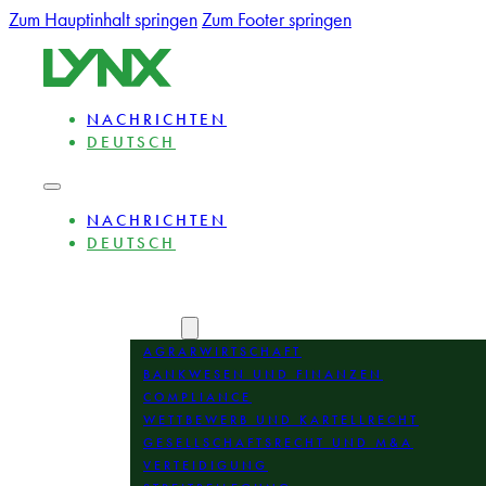
Zum Hauptinhalt springen
Zum Footer springen
NACHRICHTEN
DEUTSCH
NACHRICHTEN
DEUTSCH
ÜBER
EXPERTEN
BEREICHE
AGRARWIRTSCHAFT
BANKWESEN UND FINANZEN
COMPLIANCE
WETTBEWERB UND KARTELLRECHT
GESELLSCHAFTSRECHT UND M&A
VERTEIDIGUNG