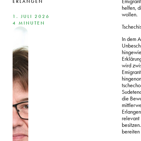
Emigrant
ERLANGEN
helfen, 
wollen.
1. JULI 2026
4 MINUTEN
Tschechi
In dem A
Unbescho
hingewie
Erklärun
wird zwi
Emigrant
hingenom
tschecho
Sudetend
die Bewo
mittlerw
Erlangen
relevant
besitzen
bereiten