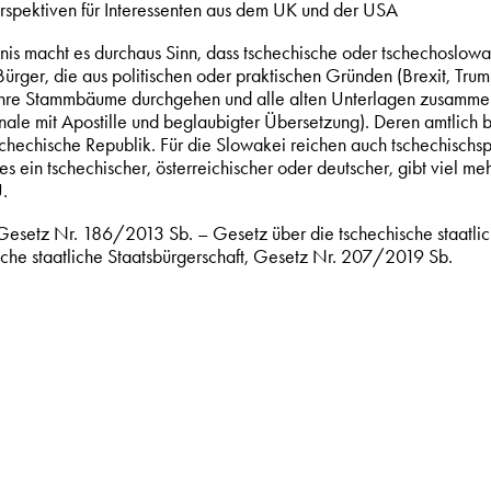
spektiven für Interessenten aus dem UK und der USA
nis macht es durchaus Sinn, dass tschechische oder tschechoslo
ürger, die aus politischen oder praktischen Gründen (Brexit, Tr
ihre Stammbäume durchgehen und alle alten Unterlagen zusamme
inale mit Apostille und beglaubigter Übersetzung). Deren amtlich 
Tschechische Republik. Für die Slowakei reichen auch tschechisc
i es ein tschechischer, österreichischer oder deutscher, gibt viel 
U.
Gesetz Nr. 186/2013 Sb. – Gesetz über die tschechische staatlic
sche staatliche Staatsbürgerschaft, Gesetz Nr. 207/2019 Sb.