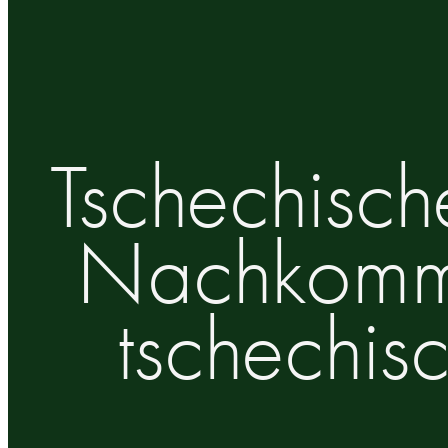
Tschechisch
Nachkomme
tschechis