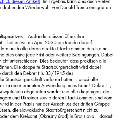
ch cf. diesen Artikel
). Im Ergebnis kann dies auch vielen
 der drohenden Wiederwahl von Donald Trump emigrieren
ftsgesetzes – Ausländer müssen öfters ihre
ht – hatten wir im April 2020 am Rande darauf
ondern auch alle deren direkte Nachkommen durch eine
nd dies ohne jede Frist oder weitere Bedingungen. Dabei
icht unterschieden. Dies bedeutet, dass praktisch alle
nen. Die doppelte Staatsbürgerschaft wird dabei
ie durch den Dekret Nr. 33/1945 des
 Staatsbürgerschaft verloren hatten – quasi alle
er zu einer erneuten Anwendung eines Beneš-Dekrets -;
wjetunion abgetreten wurde; und alle diejenigen, die
, Ungarn und Ukrainer sowie deren Nachkommen sind vom
ird in der Praxis nur der Ausschluss der dritten Gruppe
ssen, die slowakische Staatsbürgerschaft nicht zu
 oder dem Kreisamt (Okresný úrad) in Bratislava – darauf