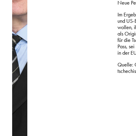
Neue Per
Im Ergeb
und US-B
wollen, 
als Orig
für die 
Pass, se
in der E
Quelle: 
tschechi