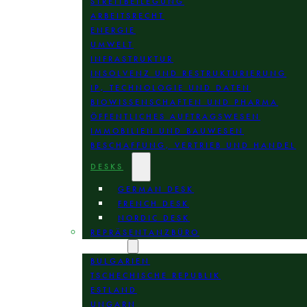
STREITBEILEGUNG
ARBEITSRECHT
ENERGIE
UMWELT
INFRASTRUKTUR
INSOLVENZ UND RESTRUKTURIERUNG
IP, TECHNOLOGIE UND DATEN
BIOWISSENSCHAFTEN UND PHARMA
ÖFFENTLICHES AUFTRAGSWESEN
IMMOBILIEN UND BAUWESEN
BESCHAFFUNG, VERTRIEB UND HANDEL
DESKS
GERMAN DESK
FRENCH DESK
NORDIC DESK
REPRÄSENTANZBÜRO
STANDORTE
BULGARIEN
TSCHECHISCHE REPUBLIK
ESTLAND
UNGARN