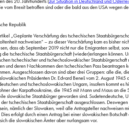
en des 20. Jahrhunderts (
zur Situation in Deutschland und Österrei
die vom Brexit betroffen sind oder die bald aus den USA wegen
sche Republik
rtikel „Geplante Verschärfung des tschechischen Staatsbürgerscha
ltenheit nachweisen“ – zu dieser Verschärfung kam es bisher nic
sen, dass ab September 2019 nicht nur die Emigranten selbst, s
g die tschechische Staatsbürgerschaft (wieder)erlangen können. U
schen tschechischer und tschechoslowakischer Staatsbürgerschaft n
en und deren Nachkommen den tschechischen Pass beantragen kön
men. Ausgeschlossen davon sind aber drei Gruppen: alle die, d
slowakischen Präsidenten Dr. Edvard Beneš vom 2. August 1945 die
eutschen und tschechoslowakischen Ungarn, insofern kommt es hi
hner der Karpathoukraine, die 1945 mit Mann und Maus an die So
eile slowakische Staatsbürger geworden sind. Sudetendeutsche
 der tschechischen Staatsbürgerschaft ausgeschlossen. Deswegen w
 sein, nämlich der Slowaken, weil alle Antragsteller nachweisen mü
. Dies erfolgt durch einen Antrag bei einer slowakischen Botschaft
 sich die slowakischen Ämter aber nurlangsam vor.