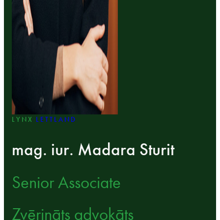
LYNX
LETTLAND
mag. iur. Madara Sturit
Senior Associate
Zvērināts advokāts