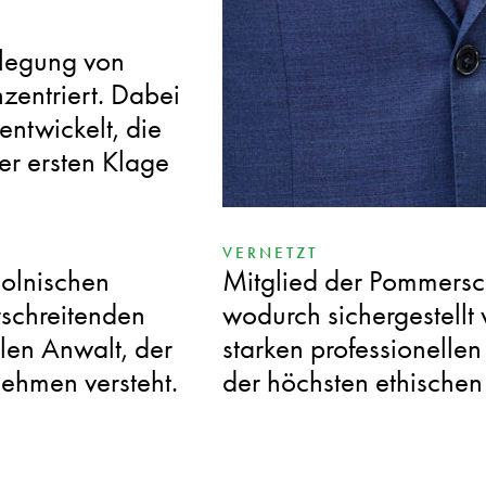
SPEZIALISIERT
ilegung von
Er war in komplexen V
nzentriert. Dabei
Verwaltungsgericht Pole
entwickelt, die
Mandanten Einblicke i
er ersten Klage
hochwichtigen Verwaltu
VERNETZT
polnischen
Mitglied der Pommersc
rschreitenden
wodurch sichergestellt
len Anwalt, der
starken professionelle
nehmen versteht.
der höchsten ethischen 