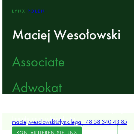
LYNX
POLEN
Maciej Wesołowski
Associate
Adwokat
LYNX Associate, spezialisiert auf Streitbeilegung, Ve
Immobilienangelegenheiten.
maciej.wesolowski@lynx.legal
+48 58 340 43 85
STANDORT
KONTAKTIEREN SIE UNS