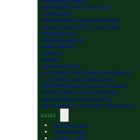
AGRARWIRTSCHAFT
BANKWESEN UND FINANZEN
COMPLIANCE
WETTBEWERB UND KARTELLRECHT
GESELLSCHAFTSRECHT UND M&A
VERTEIDIGUNG
STREITBEILEGUNG
ARBEITSRECHT
ENERGIE
UMWELT
INFRASTRUKTUR
INSOLVENZ UND RESTRUKTURIERUNG
IP, TECHNOLOGIE UND DATEN
BIOWISSENSCHAFTEN UND PHARMA
ÖFFENTLICHES AUFTRAGSWESEN
IMMOBILIEN UND BAUWESEN
BESCHAFFUNG, VERTRIEB UND HANDEL
DESKS
GERMAN DESK
FRENCH DESK
NORDIC DESK