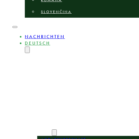
ROMÂNĂ
SLOVENČINA
NACHRICHTEN
DEUTSCH
ENGLISH
MAGYAR
POLSKI
БЪЛГАРСКИ
ČEŠTINA
LIETUVIŲ
LATVIEŠU
ROMÂNĂ
SLOVENČINA
ÜBER
EXPERTEN
BEREICHE