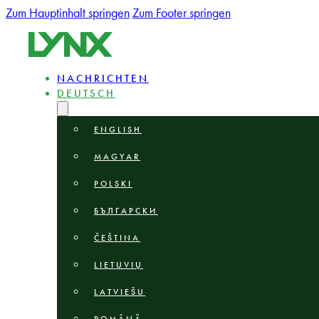
Zum Hauptinhalt springen
Zum Footer springen
NACHRICHTEN
DEUTSCH
ENGLISH
MAGYAR
POLSKI
БЪЛГАРСКИ
ČEŠTINA
LIETUVIŲ
LATVIEŠU