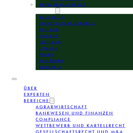
REPRÄSENTANZBÜRO
STANDORTE
BULGARIEN
TSCHECHISCHE REPUBLIK
ESTLAND
UNGARN
LETTLAND
LITAUEN
POLEN
RUMÄNIEN
SLOVAKIA
ÜBER
EXPERTEN
BEREICHE
AGRARWIRTSCHAFT
BANKWESEN UND FINANZEN
COMPLIANCE
WETTBEWERB UND KARTELLRECHT
GESELLSCHAFTSRECHT UND M&A