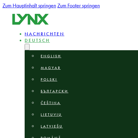
Zum Hauptinhalt springen
Zum Footer springen
NACHRICHTEN
DEUTSCH
ENGLISH
MAGYAR
POLSKI
БЪЛГАРСКИ
ČEŠTINA
LIETUVIŲ
LATVIEŠU