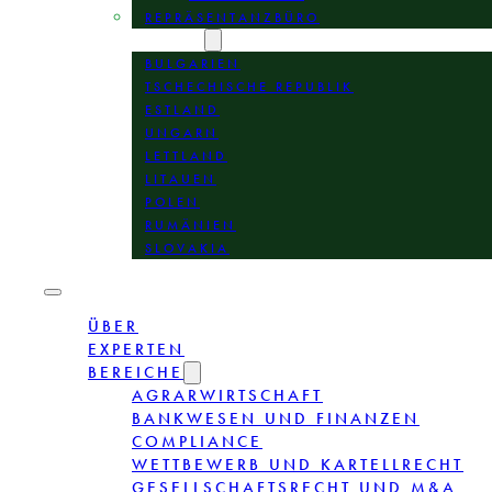
REPRÄSENTANZBÜRO
STANDORTE
BULGARIEN
TSCHECHISCHE REPUBLIK
ESTLAND
UNGARN
LETTLAND
LITAUEN
POLEN
RUMÄNIEN
SLOVAKIA
ÜBER
EXPERTEN
BEREICHE
AGRARWIRTSCHAFT
BANKWESEN UND FINANZEN
COMPLIANCE
WETTBEWERB UND KARTELLRECHT
GESELLSCHAFTSRECHT UND M&A