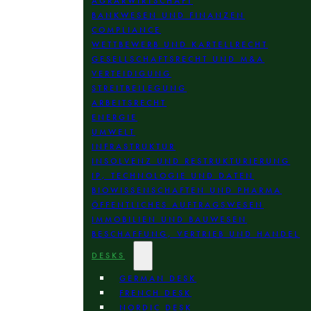
AGRARWIRTSCHAFT
BANKWESEN UND FINANZEN
COMPLIANCE
WETTBEWERB UND KARTELLRECHT
GESELLSCHAFTSRECHT UND M&A
VERTEIDIGUNG
STREITBEILEGUNG
ARBEITSRECHT
ENERGIE
UMWELT
INFRASTRUKTUR
INSOLVENZ UND RESTRUKTURIERUNG
IP, TECHNOLOGIE UND DATEN
BIOWISSENSCHAFTEN UND PHARMA
ÖFFENTLICHES AUFTRAGSWESEN
IMMOBILIEN UND BAUWESEN
BESCHAFFUNG, VERTRIEB UND HANDEL
DESKS
GERMAN DESK
FRENCH DESK
NORDIC DESK