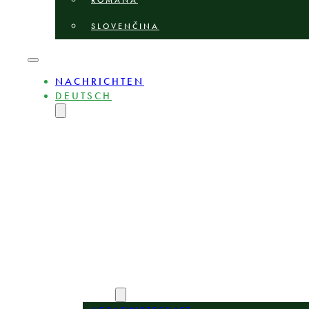
ROMÂNĂ
SLOVENČINA
NACHRICHTEN
DEUTSCH
ENGLISH
MAGYAR
POLSKI
БЪЛГАРСКИ
ČEŠTINA
LIETUVIŲ
LATVIEŠU
ROMÂNĂ
SLOVENČINA
ÜBER
EXPERTEN
BEREICHE