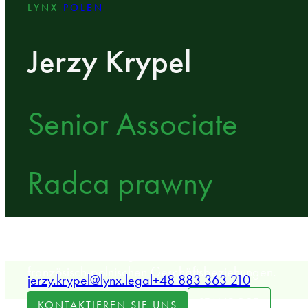
LYNX
POLEN
Jerzy Krypel
Senior Associate
Radca prawny
LYNX Senior Associate, spezialisiert auf Gesellschaf
Transaktionen und grenzüberschreitende Investitione
französisch-polnischen Geschäftsbeziehungen.
jerzy.krypel@lynx.legal
+48 883 363 210
STANDORT
KONTAKTIEREN SIE UNS