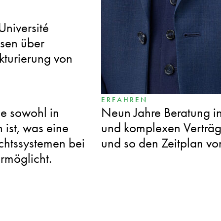
VERNETZT
niversité
Mitglied des Aufsichts
ssen über
Poland, der direkten Z
ukturierung von
Investoren und Marktin
ERFAHREN
ie sowohl in
Neun Jahre Beratung 
 ist, was eine
und komplexen Verträg
chtssystemen bei
und so den Zeitplan vo
rmöglicht.