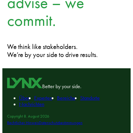
advise – we
commit.
We think like stakeholders.
We’re by your side to drive results.
Better by your side.
Über
Experten
Bereiche
Standorte
Nachrichten
Copyright 8. August 2026
Rechtlicher Hinweis
Datenschutzbestimmungen