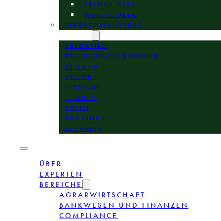
FRENCH DESK
NORDIC DESK
REPRÄSENTANZBÜRO
STANDORTE
BULGARIEN
TSCHECHISCHE REPUBLIK
ESTLAND
UNGARN
LETTLAND
LITAUEN
POLEN
RUMÄNIEN
SLOVAKIA
ÜBER
EXPERTEN
BEREICHE
AGRARWIRTSCHAFT
BANKWESEN UND FINANZEN
COMPLIANCE