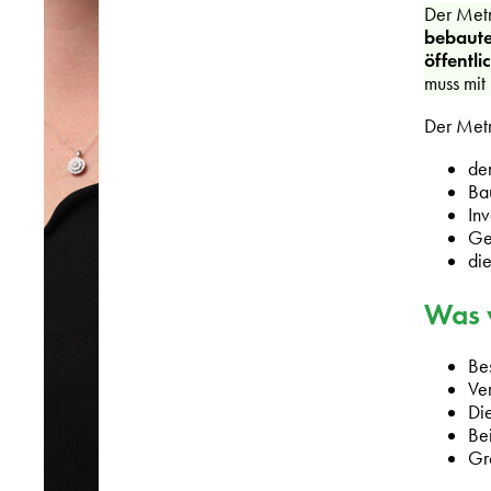
Der Metr
bebaute
öffentli
muss mit
Der Metr
de
Ba
Inv
Ge
di
Was v
Be
Ve
Die
Be
Gr