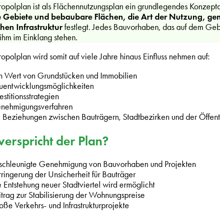
opolplan ist als Flächennutzungsplan ein grundlegendes Konzeptd
 Gebiete und bebaubare Flächen, die Art der Nutzung, g
chen Infrastruktur
festlegt. Jedes Bauvorhaben, das auf dem Geb
 ihm im Einklang stehen.
opolplan wird somit auf viele Jahre hinaus Einfluss nehmen auf:
n Wert von Grundstücken und Immobilien
uentwicklungsmöglichkeiten
estitionsstrategien
nehmigungsverfahren
e Beziehungen zwischen Bauträgern, Stadtbezirken und der Öffentl
erspricht der Plan?
schleunigte Genehmigung von Bauvorhaben und Projekten
rringerung der Unsicherheit für Bauträger
 Entstehung neuer Stadtviertel wird ermöglicht
itrag zur Stabilisierung der Wohnungspreise
oße Verkehrs- und Infrastrukturprojekte