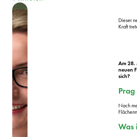
Dieser n
Kraft tre
Am 28. 
neuen F
sich?
Prag 
Nach meh
Flächenn
Was i