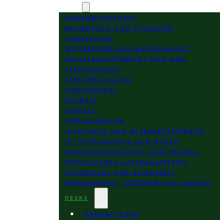
BEREICHE
AGRARWIRTSCHAFT
BANKWESEN UND FINANZEN
COMPLIANCE
WETTBEWERB UND KARTELLRECHT
GESELLSCHAFTSRECHT UND M&A
VERTEIDIGUNG
STREITBEILEGUNG
ARBEITSRECHT
ENERGIE
UMWELT
INFRASTRUKTUR
INSOLVENZ UND RESTRUKTURIERUNG
IP, TECHNOLOGIE UND DATEN
BIOWISSENSCHAFTEN UND PHARMA
ÖFFENTLICHES AUFTRAGSWESEN
IMMOBILIEN UND BAUWESEN
BESCHAFFUNG, VERTRIEB UND HANDEL
DESKS
GERMAN DESK