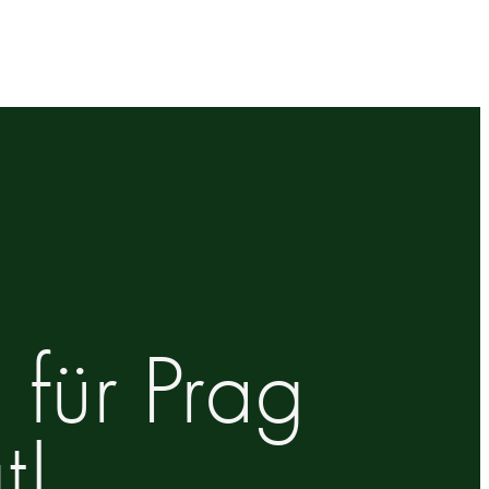
für Prag
t!