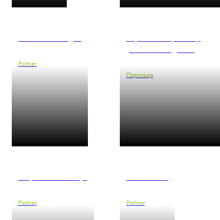
Anna Kois-Mizgier
Каролина Кергесаар
(Karoliina Kõrgesaar)
Partner
Партньор
Krzysztof Kowalczyk
Marcin Kroll
Partner
Partner