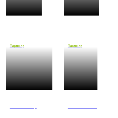
Себастиан Харшнек
Франк Хеман
Партньор
Партньор
Силя Холсмер
Хенинг Йенсен