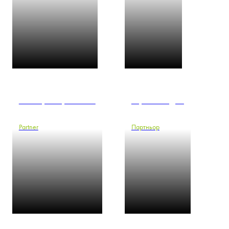
Maciej Kuropatwiński
Тарво Линдма
Partner
Партньор