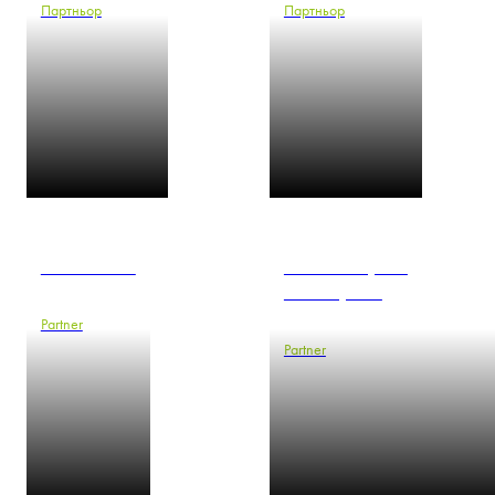
Партньор
Партньор
Piotr Jurczak
Antonina Kęsek-
Garschynska
Partner
Partner