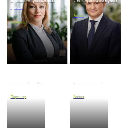
Адела-Ралука Фара-
Christoph Garschynski
Трион
Partner
Партньор
Ивон Голдъмър
Daniel Gößling
Партньор
Partner