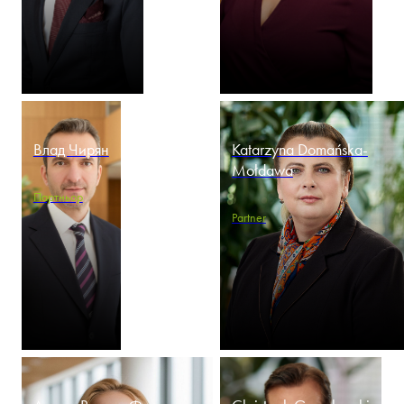
Влад Чирян
Katarzyna Domańska-
Mołdawa
Партньор
Partner