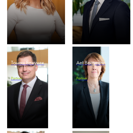
Томаш Бехунек
Aet Bergmann
Partner
Partner