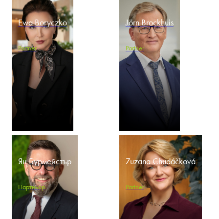
Ewa Boryczko
Jörn Brockhuis
Partner
Partner
Ян Бурмейстър
Zuzana Chudáčková
Партньор
Partner