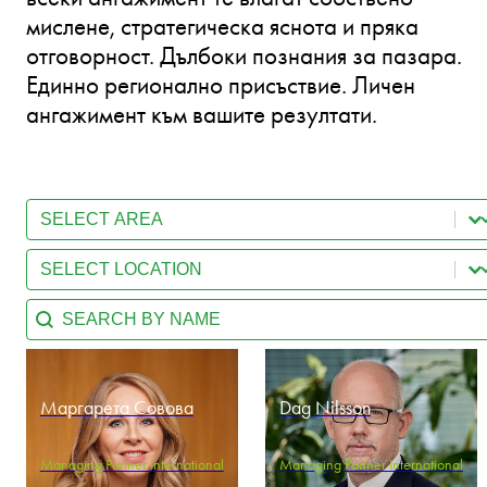
мислене, стратегическа яснота и пряка
отговорност. Дълбоки познания за пазара.
Единно регионално присъствие. Личен
ангажимент към вашите резултати.
Select content
Team - Practice Area
Select content
Team - Location
Search content
Team - Search by name
Маргарета Совова
Dag Nilsson
Managing Partner International
Managing Partner International