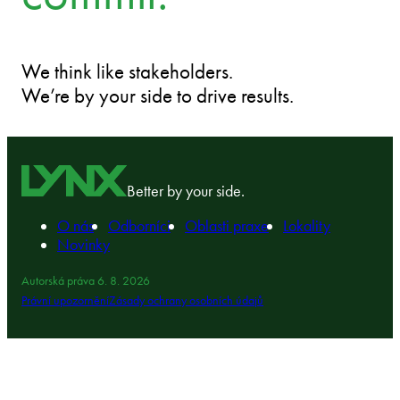
We think like stakeholders.
We’re by your side to drive results.
Better by your side.
O nás
Odborníci
Oblasti praxe
Lokality
Novinky
Autorská práva 6. 8. 2026
Právní upozornění
Zásady ochrany osobních údajů