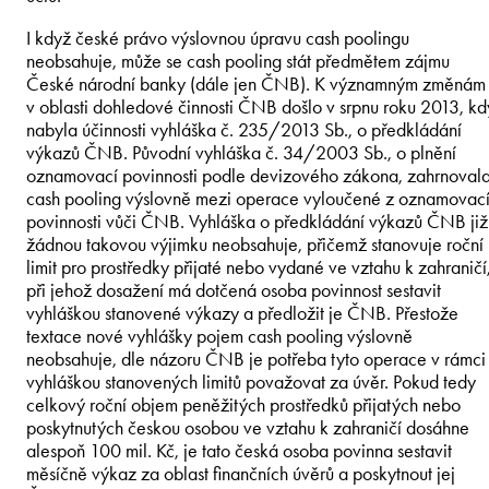
I když české právo výslovnou úpravu cash poolingu
neobsahuje, může se cash pooling stát předmětem zájmu
České národní banky (dále jen ČNB). K významným změnám
v oblasti dohledové činnosti ČNB došlo v srpnu roku 2013, kd
nabyla účinnosti vyhláška č. 235/2013 Sb., o předkládání
výkazů ČNB. Původní vyhláška č. 34/2003 Sb., o plnění
oznamovací povinnosti podle devizového zákona, zahrnoval
cash pooling výslovně mezi operace vyloučené z oznamovac
povinnosti vůči ČNB. Vyhláška o předkládání výkazů ČNB již
žádnou takovou výjimku neobsahuje, přičemž stanovuje roční
limit pro prostředky přijaté nebo vydané ve vztahu k zahraničí
při jehož dosažení má dotčená osoba povinnost sestavit
vyhláškou stanovené výkazy a předložit je ČNB. Přestože
textace nové vyhlášky pojem cash pooling výslovně
neobsahuje, dle názoru ČNB je potřeba tyto operace v rámci
vyhláškou stanovených limitů považovat za úvěr. Pokud tedy
celkový roční objem peněžitých prostředků přijatých nebo
poskytnutých českou osobou ve vztahu k zahraničí dosáhne
alespoň 100 mil. Kč, je tato česká osoba povinna sestavit
měsíčně výkaz za oblast finančních úvěrů a poskytnout jej