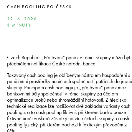
CASH POOLING PO ČESKU
22. 6. 2026
3 MINUTY
Czech Republic: „Přelévání“ peněz v rámci skupiny může být
předmětem notifikace České národní bance
Takzvaný cash pooling je oblíbeným nástrojem hospodaření s
peněžními prostředky na účtech společností patřících do jedn
skupiny. Principem cash poolingu je „přelévání“ peněz mezi
bankovními účty společností v rámci skupiny za účelem
optimalizace úroků nebo shromáždění hotovosti. Z hlediska
technické realizace lze rozlišovat dvě základní varianty cash
poolingu, a to cash pooling fiktivní, při kterém banka pouze
fiktivně úročí veškeré zůstatky na více účtech skupiny, a cash
pooling fyzický, při kterém dochází k faktickým převodům z
účtu.