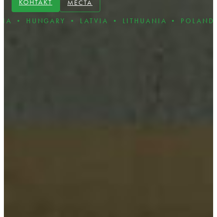
КОНТАКТ
МЕСТА
NGARY • LATVIA • LITHUANIA • POLAND • ROMAN