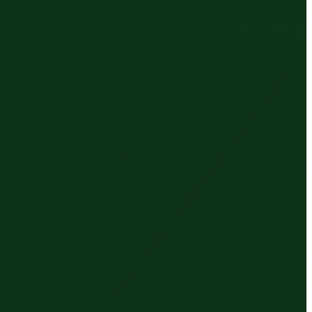
IA • CZECH REPUBLIC • ESTONIA • HUNGARY 