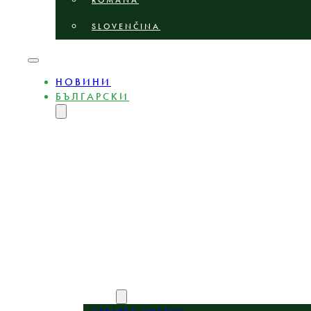
ROMÂNĂ
SLOVENČINA
НОВИНИ
БЪЛГАРСКИ
ENGLISH
MAGYAR
DEUTSCH
POLSKI
ČEŠTINA
LIETUVIŲ
LATVIEŠU
ROMÂNĂ
SLOVENČINA
НИЕ
ЕКСПЕРТИ
ОБЛАСТИ