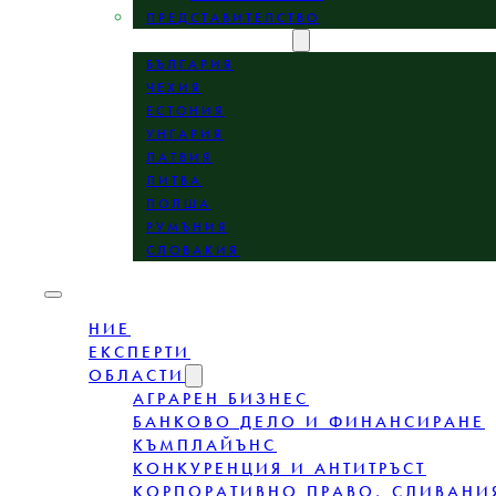
ПРЕДСТАВИТЕЛСТВО
МЕСТОПОЛОЖЕНИЕ
БЪЛГАРИЯ
ЧЕХИЯ
ЕСТОНИЯ
УНГАРИЯ
ЛАТВИЯ
ЛИТВА
ПОЛША
РУМЪНИЯ
СЛОВАКИЯ
НИЕ
ЕКСПЕРТИ
ОБЛАСТИ
АГРАРЕН БИЗНЕС
БАНКОВО ДЕЛО И ФИНАНСИРАНЕ
КЪМПЛАЙЪНС
КОНКУРЕНЦИЯ И АНТИТРЪСТ
КОРПОРАТИВНО ПРАВО, СЛИВАНИ