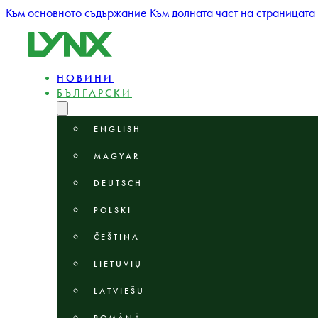
Към основното съдържание
Към долната част на страницата
НОВИНИ
БЪЛГАРСКИ
ENGLISH
MAGYAR
DEUTSCH
POLSKI
ČEŠTINA
LIETUVIŲ
LATVIEŠU