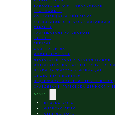
АГРАРЕН БИЗНЕС
БАНКОВО ДЕЛО И ФИНАНСИРАНЕ
КЪМПЛАЙЪНС
КОНКУРЕНЦИЯ И АНТИТРЪСТ
КОРПОРАТИВНО ПРАВО, СЛИВАНИЯ И 
ОТБРАНА
РАЗРЕШАВАНЕ НА СПОРОВЕ
ЗАЕТОСТ
ЕНЕРГИЯ
ОКОЛНА СРЕДА
ИНФРАСТРУКТУРА
НЕСЪСТОЯТЕЛНОСТ И СТАБИЛИЗАЦИЯ
ИНТЕЛЕКТУАЛНА СОБСТВЕНОСТ, ТЕХНО
НАУКИ ЗА ЖИВОТА И ФАРМАЦИЯ
ОБЩЕСТВЕНИ ПОРЪЧКИ
НЕДВИЖИМИ ИМОТИ И СТРОИТЕЛСТВО
СНАБДЯВАНЕ, ТЪРГОВСКА ДЕЙНОСТ И Т
DESKS
НЕМСКО БЮРО
ФРЕНСКО БЮРО
СЕВЕРНО БЮРО