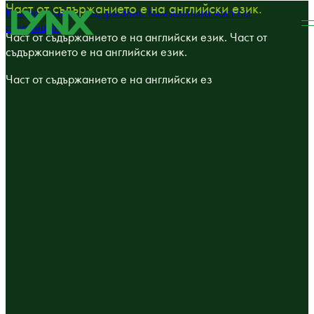
Част от съдържанието е на английски език.
Към основното съдържание
Към долната част на
страницата
Част от съдържанието е на английски език. Част от
съдържанието е на английски език.
Част от съдържанието е на английски ез