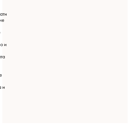
ати
не
е
о и
та
е
а и