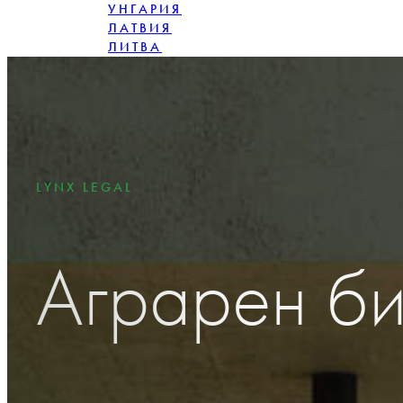
УНГАРИЯ
ЛАТВИЯ
ЛИТВА
ПОЛША
РУМЪНИЯ
СЛОВАКИЯ
LYNX LEGAL
Аграрен б