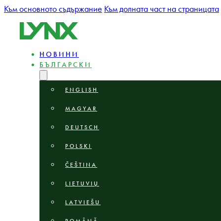
Към основното съдържание
Към долната част на страницата
НОВИНИ
БЪЛГАРСКИ
ENGLISH
MAGYAR
DEUTSCH
POLSKI
ČEŠTINA
LIETUVIŲ
LATVIEŠU