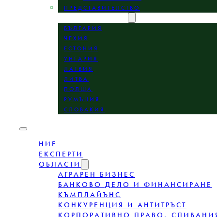
ПРЕДСТАВИТЕЛСТВО
МЕСТОПОЛОЖЕНИЕ
БЪЛГАРИЯ
ЧЕХИЯ
ЕСТОНИЯ
УНГАРИЯ
ЛАТВИЯ
ЛИТВА
ПОЛША
РУМЪНИЯ
СЛОВАКИЯ
НИЕ
ЕКСПЕРТИ
ОБЛАСТИ
АГРАРЕН БИЗНЕС
БАНКОВО ДЕЛО И ФИНАНСИРАНЕ
КЪМПЛАЙЪНС
КОНКУРЕНЦИЯ И АНТИТРЪСТ
КОРПОРАТИВНО ПРАВО, СЛИВАНИ