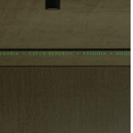
CZECH REPUBLIC • ESTONIA • HUNGARY • LAT