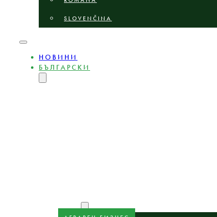
ROMÂNĂ
SLOVENČINA
НОВИНИ
БЪЛГАРСКИ
ENGLISH
MAGYAR
DEUTSCH
POLSKI
ČEŠTINA
LIETUVIŲ
LATVIEŠU
ROMÂNĂ
SLOVENČINA
НИЕ
ЕКСПЕРТИ
ОБЛАСТИ