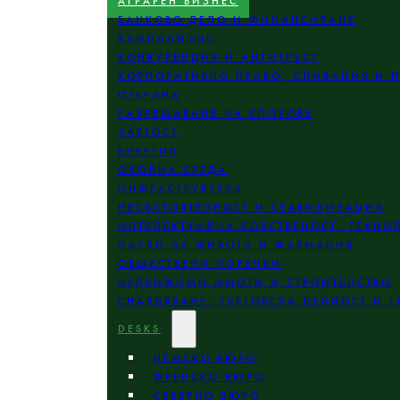
АГРАРЕН БИЗНЕС
БАНКОВО ДЕЛО И ФИНАНСИРАНЕ
КЪМПЛАЙЪНС
КОНКУРЕНЦИЯ И АНТИТРЪСТ
КОРПОРАТИВНО ПРАВО, СЛИВАНИЯ И 
ОТБРАНА
РАЗРЕШАВАНЕ НА СПОРОВЕ
ЗАЕТОСТ
ЕНЕРГИЯ
ОКОЛНА СРЕДА
ИНФРАСТРУКТУРА
НЕСЪСТОЯТЕЛНОСТ И СТАБИЛИЗАЦИЯ
ИНТЕЛЕКТУАЛНА СОБСТВЕНОСТ, ТЕХНО
НАУКИ ЗА ЖИВОТА И ФАРМАЦИЯ
ОБЩЕСТВЕНИ ПОРЪЧКИ
НЕДВИЖИМИ ИМОТИ И СТРОИТЕЛСТВО
СНАБДЯВАНЕ, ТЪРГОВСКА ДЕЙНОСТ И Т
DESKS
НЕМСКО БЮРО
ФРЕНСКО БЮРО
СЕВЕРНО БЮРО