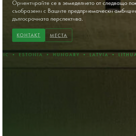
Ориентирайте се в земеделието от следващо пок
съобразени с Вашите предприемачески амбиции,
дългосрочната перспектива.
КОНТАКТ
МЕСТА
ONIA • HUNGARY • LATVIA • LITHUANIA • PO