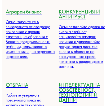
Аграрен бизнес
КОНКУРЕНЦИЯ И
АНТИТРЪСТ
Ориентирайте се в
земеделието от следващо
Осъществявайте сделки на
поколение с правни
висока стойност,
стратегии, съобразени с
защитавайте пазарни
Вашите предприемачески
позиции и управлявайте
амбиции, нормативните
регулаторния риск със
изисквания и дългосрочната
съвети в областта на
перспектива.
конкурентното право,
доказани в редица дела в
региона.
ОТБРАНА
ИНТЕЛЕКТУАЛНА
СОБСТВЕНОСТ,
ТЕХНОЛОГИИ И
Работете уверено в
ДАННИ
пресечната точка на
модерните технологии,