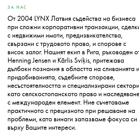
ЗА НАС
От 2004 LYNX Латвия съдейства на бизнеса
при сложни корпоративни транзакции, сделк
с недвижими имоти, предизвикателства,
свързани с трудовото право, и спорове с
висок залог. Нашият екип в Рига, ръководен о
Henning Jensen и Kārlis Sviķis, притежава
дълбоки познания в областта на сливанията 
придобиванията, съдебните спорове,
несъстоятелността и специализирани сектор
като селскостопанското право и наследяван
с международен елемент. Ние съчетаваме
практичното с прецизното при решаване на
проблеми, като винаги запазваме фокуса си
върху Вашите интереси.