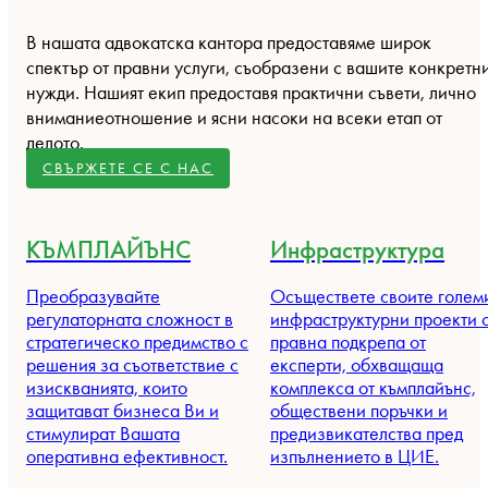
В нашата адвокатска кантора предоставяме широк
спектър от правни услуги, съобразени с вашите конкретн
нужди. Нашият екип предоставя практични съвети, лично
вниманиеотношение и ясни насоки на всеки етап от
делото.
СВЪРЖЕТЕ СЕ С НАС
КЪМПЛАЙЪНС
Инфраструктура
Преобразувайте
Осъществете своите голем
регулаторната сложност в
инфраструктурни проекти 
стратегическо предимство с
правна подкрепа от
решения за съответствие с
експерти, обхващаща
изискванията, които
комплекса от къмплайънс,
защитават бизнеса Ви и
обществени поръчки и
стимулират Вашата
предизвикателства пред
оперативна ефективност.
изпълнението в ЦИЕ.