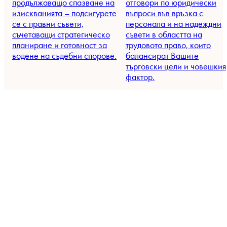
продължаващо спазване на
отговори по юридически
изискванията – подсигурете
въпроси във връзка с
се с правни съвети,
персонала и на надеждни
съчетаващи стратегическо
съвети в областта на
планиране и готовност за
трудовото право, които
водене на съдебни спорове.
балансират Вашите
търговски цели и човешкия
фактор.
ЕНЕРГИЯ
РАЗРЕШАВАНЕ НА
СПОРОВЕ
Осъществете своите
инвестиции венергийни
Решавайте вътрешно-
проекти с помощта на
национални и
специалисти в ЦИЕ.
трансгранични спорове с
големи залози – ние Ви
подкрепяме и
придружаваме с
целенасочени стратегии,
спечелен в арбитражни